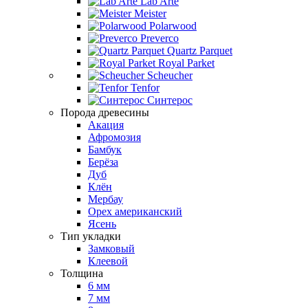
Lab Arte
Meister
Polarwood
Preverco
Quartz Parquet
Royal Parket
Scheucher
Tenfor
Синтерос
Порода древесины
Акация
Афромозия
Бамбук
Берёза
Дуб
Клён
Мербау
Орех американский
Ясень
Тип укладки
Замковый
Клеевой
Толщина
6 мм
7 мм