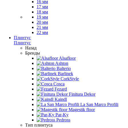
16 мм
17 мм
18 мм
19 мм
20 мм
21 мм
22 мм
Плинтус
Плинтус
Назад
Бренды
Alsafloor
Ashton
Balterio
Barlinek
CorkStyle
Cosca
Fezard
Finitura Dekor
Kaindl
La San Marco Profili
Magestik floor
Par-Ky
Pedross
Тип плинтуса