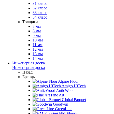
31 класс
32 класс
33 класс
34 класс
Толщина
7 мм
8 мм
9 мм
10 мм
11 мм
12 мм
13 мм
14 мм
Инженерная доска
Инженерная доска
Назад
Бренды
Alpine Floor
Amigo HiTech
AnticWood
Fine Art
Global Parquet
Goodwin
GreenLine
HM Flooring