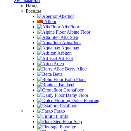
SPC ламинат
Назад
Бренды
Aberhof
Afloor
AlixFloor
Alpine Floor
Alta-Step
Aquafloor
Aquamax
Arbiton
Art East
Arteo
Berry Alloc
Betta
Boho Floor
Bonkeel
Cronafloor
Damy Floor
Dolce Flooring
Estafloor
Fargo
Firmfit
Floor Step
Floorage