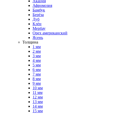
Акация
Афромозия
Бамбук
Берёза
Дуб
Клён
Мербау
Орех американский
Ясень
Толщина
1 мм
2 мм
3 мм
4 мм
5 мм
6 мм
7 мм
8 мм
9 мм
10 мм
11 мм
12 мм
13 мм
14 мм
15 мм