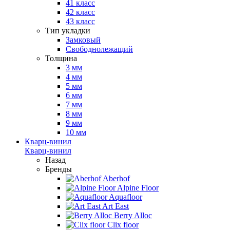
41 класс
42 класс
43 класс
Тип укладки
Замковый
Свободнолежащий
Толщина
3 мм
4 мм
5 мм
6 мм
7 мм
8 мм
9 мм
10 мм
Кварц-винил
Кварц-винил
Назад
Бренды
Aberhof
Alpine Floor
Aquafloor
Art East
Berry Alloc
Clix floor