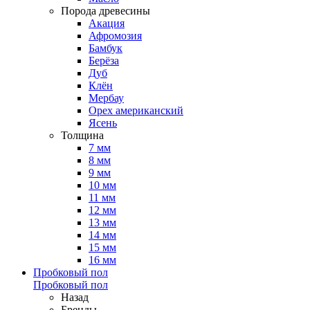
Порода древесины
Акация
Афромозия
Бамбук
Берёза
Дуб
Клён
Мербау
Орех американский
Ясень
Толщина
7 мм
8 мм
9 мм
10 мм
11 мм
12 мм
13 мм
14 мм
15 мм
16 мм
Пробковый пол
Пробковый пол
Назад
Бренды