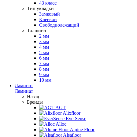
43 класс
Тип укладки
Замковый
Клеевой
Свободнолежащий
Толщина
2 мм
3 мм
4 мм
5 мм
6 мм
7 мм
8 мм
9 мм
10 мм
Ламинат
Ламинат
Назад
Бренды
AGT
Alixfloor
EverSense
Alloc
Alpine Floor
Alsafloor