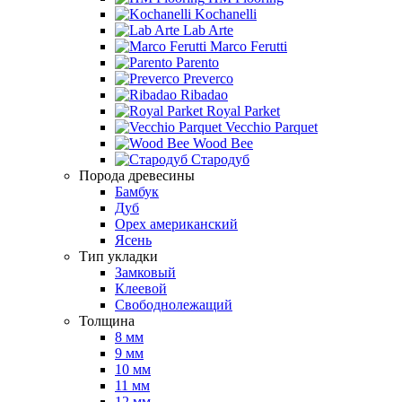
Kochanelli
Lab Arte
Marco Ferutti
Parento
Preverco
Ribadao
Royal Parket
Vecchio Parquet
Wood Bee
Стародуб
Порода древесины
Бамбук
Дуб
Орех американский
Ясень
Тип укладки
Замковый
Клеевой
Свободнолежащий
Толщина
8 мм
9 мм
10 мм
11 мм
12 мм