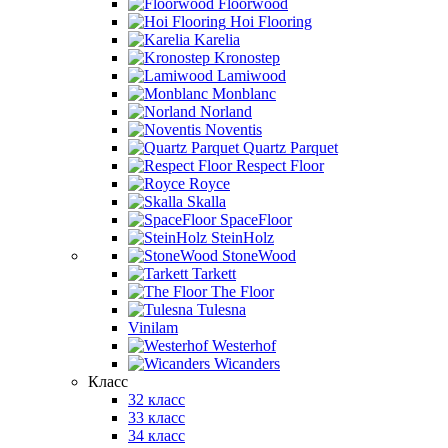
Floorwood
Hoi Flooring
Karelia
Kronostep
Lamiwood
Monblanc
Norland
Noventis
Quartz Parquet
Respect Floor
Royce
Skalla
SpaceFloor
SteinHolz
StoneWood
Tarkett
The Floor
Tulesna
Vinilam
Westerhof
Wicanders
Класс
32 класс
33 класс
34 класс