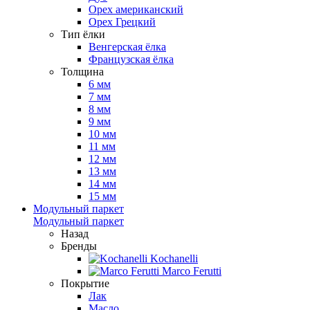
Орех американский
Орех Грецкий
Тип ёлки
Венгерская ёлка
Французская ёлка
Толщина
6 мм
7 мм
8 мм
9 мм
10 мм
11 мм
12 мм
13 мм
14 мм
15 мм
Модульный паркет
Модульный паркет
Назад
Бренды
Kochanelli
Marco Ferutti
Покрытие
Лак
Масло