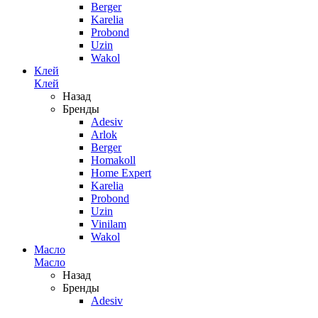
Berger
Karelia
Probond
Uzin
Wakol
Клей
Клей
Назад
Бренды
Adesiv
Arlok
Berger
Homakoll
Home Expert
Karelia
Probond
Uzin
Vinilam
Wakol
Масло
Масло
Назад
Бренды
Adesiv