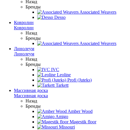
Назад
Бренды
Associated Weavers
Desso
Ковролин
Ковролин
Назад
Бренды
Associated Weavers
Линолеум
Линолеум
Назад
Бренды
IVC
Leoline
Profi (Juteks)
Tarkett
Массивная доска
Массивная доска
Назад
Бренды
Amber Wood
Amigo
Magestik floor
Missouri