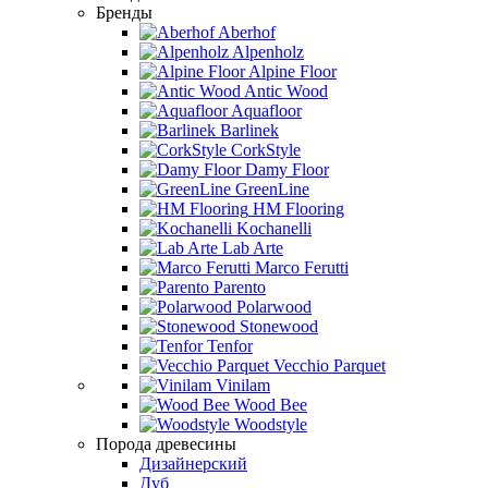
Бренды
Aberhof
Alpenholz
Alpine Floor
Antic Wood
Aquafloor
Barlinek
CorkStyle
Damy Floor
GreenLine
HM Flooring
Kochanelli
Lab Arte
Marco Ferutti
Parento
Polarwood
Stonewood
Tenfor
Vecchio Parquet
Vinilam
Wood Bee
Woodstyle
Порода древесины
Дизайнерский
Дуб