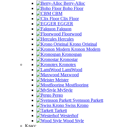
Berry-Alloc
Boho Floor
CBM
Clix Floor
EGGER
Falquon
Floorwood
Hercules
Krono Original
Kronon Modern
Kronospan
Kronostar
Kronotex
LamiWood
Maxwood
Meister
Mostflooring
MyStyle
Pergo
Svensson Parkett
Swiss Krono
Tarkett
Westerhof
Wood Style
Класс