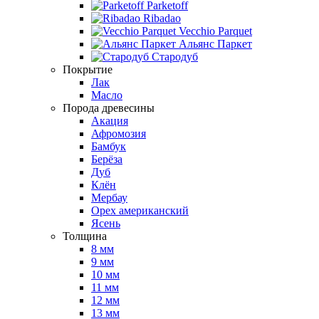
Parketoff
Ribadao
Vecchio Parquet
Альянс Паркет
Стародуб
Покрытие
Лак
Масло
Порода древесины
Акация
Афромозия
Бамбук
Берёза
Дуб
Клён
Мербау
Орех американский
Ясень
Толщина
8 мм
9 мм
10 мм
11 мм
12 мм
13 мм