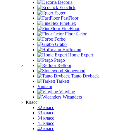
Decoria
Ecoclick
Egger
FastFloor
FineFlex
FineFloor
Floor factor
Forbo
Grabo
Hoffmann
Home Expert
Pergo
Refloor
Stonewood
Tanto Dryback
Tarkett
Vinilam
Vinyline
Wicanders
Класс
32 класс
33 класс
34 класс
41 класс
42 класс