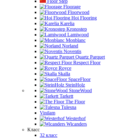
Floor Step
Floorage
Floorwood
Hoi Flooring
Karelia
Kronostep
Lamiwood
Monblanc
Norland
Noventis
Quartz Parquet
Respect Floor
Royce
Skalla
SpaceFloor
SteinHolz
StoneWood
Tarkett
The Floor
Tulesna
Vinilam
Westerhof
Wicanders
Класс
32 класс