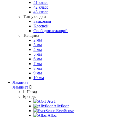
41 класс
42 класс
43 класс
Тип укладки
Замковый
Клеевой
Свободнолежащий
Толщина
2 мм
3 мм
4 мм
5 мм
6 мм
7 мм
8 мм
9 мм
10 мм
Ламинат
Ламинат
Назад
Бренды
AGT
Alixfloor
EverSense
Alloc