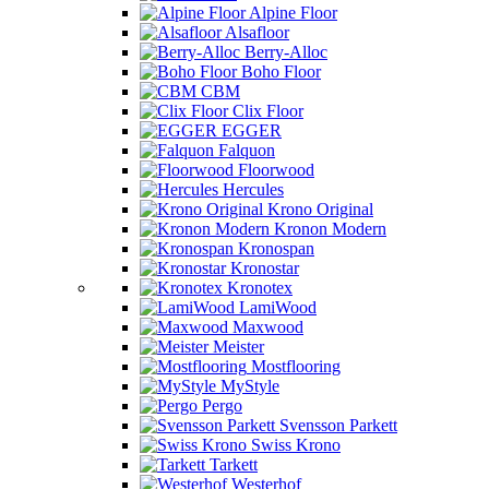
Alpine Floor
Alsafloor
Berry-Alloc
Boho Floor
CBM
Clix Floor
EGGER
Falquon
Floorwood
Hercules
Krono Original
Kronon Modern
Kronospan
Kronostar
Kronotex
LamiWood
Maxwood
Meister
Mostflooring
MyStyle
Pergo
Svensson Parkett
Swiss Krono
Tarkett
Westerhof