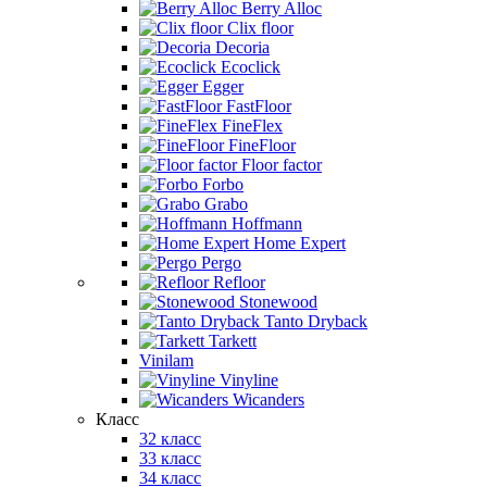
Berry Alloc
Clix floor
Decoria
Ecoclick
Egger
FastFloor
FineFlex
FineFloor
Floor factor
Forbo
Grabo
Hoffmann
Home Expert
Pergo
Refloor
Stonewood
Tanto Dryback
Tarkett
Vinilam
Vinyline
Wicanders
Класс
32 класс
33 класс
34 класс