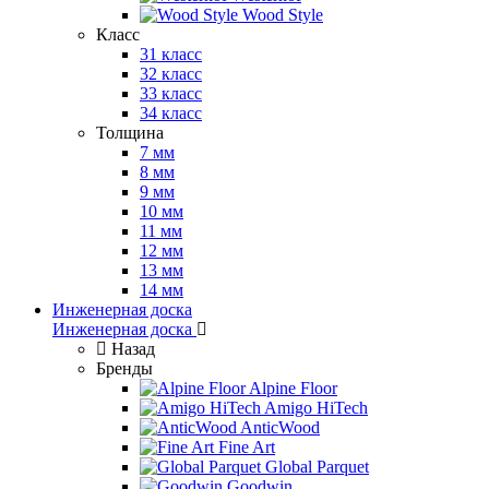
Wood Style
Класс
31 класс
32 класс
33 класс
34 класс
Толщина
7 мм
8 мм
9 мм
10 мм
11 мм
12 мм
13 мм
14 мм
Инженерная доска
Инженерная доска
Назад
Бренды
Alpine Floor
Amigo HiTech
AnticWood
Fine Art
Global Parquet
Goodwin