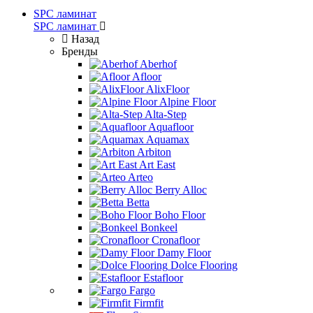
SPC ламинат
SPC ламинат
Назад
Бренды
Aberhof
Afloor
AlixFloor
Alpine Floor
Alta-Step
Aquafloor
Aquamax
Arbiton
Art East
Arteo
Berry Alloc
Betta
Boho Floor
Bonkeel
Cronafloor
Damy Floor
Dolce Flooring
Estafloor
Fargo
Firmfit