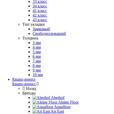
33 класс
34 класс
41 класс
42 класс
43 класс
Тип укладки
Замковый
Свободнолежащий
Толщина
3 мм
4 мм
5 мм
6 мм
7 мм
8 мм
9 мм
10 мм
Кварц-винил
Кварц-винил
Назад
Бренды
Aberhof
Alpine Floor
Aquafloor
Art East