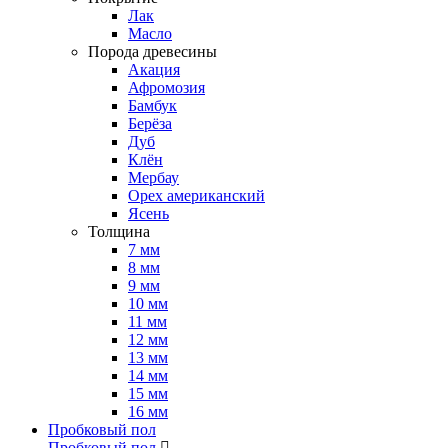
Лак
Масло
Порода древесины
Акация
Афромозия
Бамбук
Берёза
Дуб
Клён
Мербау
Орех американский
Ясень
Толщина
7 мм
8 мм
9 мм
10 мм
11 мм
12 мм
13 мм
14 мм
15 мм
16 мм
Пробковый пол
Пробковый пол