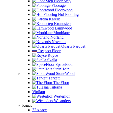
Floor Step
Floorage
Floorwood
Hoi Flooring
Karelia
Kronostep
Lamiwood
Monblanc
Norland
Noventis
Quartz Parquet
Respect Floor
Royce
Skalla
SpaceFloor
SteinHolz
StoneWood
Tarkett
The Floor
Tulesna
Vinilam
Westerhof
Wicanders
Класс
32 класс