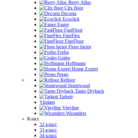
Berry Alloc
Clix floor
Decoria
Ecoclick
Egger
FastFloor
FineFlex
FineFloor
Floor factor
Forbo
Grabo
Hoffmann
Home Expert
Pergo
Refloor
Stonewood
Tanto Dryback
Tarkett
Vinilam
Vinyline
Wicanders
Класс
32 класс
33 класс
34 класс