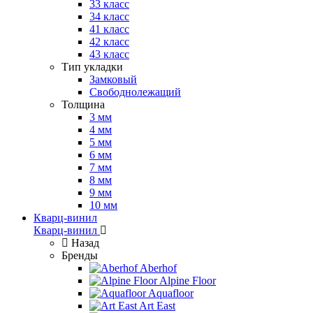
33 класс
34 класс
41 класс
42 класс
43 класс
Тип укладки
Замковый
Свободнолежащий
Толщина
3 мм
4 мм
5 мм
6 мм
7 мм
8 мм
9 мм
10 мм
Кварц-винил
Кварц-винил
Назад
Бренды
Aberhof
Alpine Floor
Aquafloor
Art East