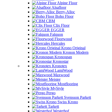
Alpine Floor
Alsafloor
Berry-Alloc
Boho Floor
CBM
Clix Floor
EGGER
Falquon
Floorwood
Hercules
Krono Original
Kronon Modern
Kronospan
Kronostar
Kronotex
LamiWood
Maxwood
Meister
Mostflooring
MyStyle
Pergo
Svensson Parkett
Swiss Krono
Tarkett
Westerhof