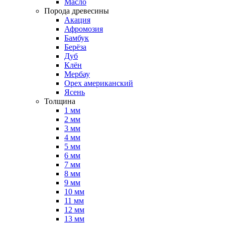
Масло
Порода древесины
Акация
Афромозия
Бамбук
Берёза
Дуб
Клён
Мербау
Орех американский
Ясень
Толщина
1 мм
2 мм
3 мм
4 мм
5 мм
6 мм
7 мм
8 мм
9 мм
10 мм
11 мм
12 мм
13 мм