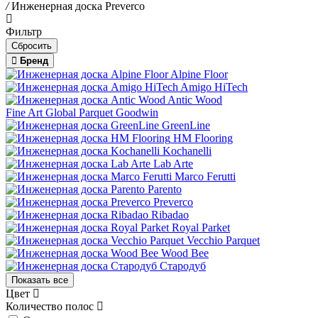
/
Инженерная доска Preverco
Фильтр
Бренд
Alpine Floor
Amigo HiTech
Antic Wood
Fine Art
Global Parquet
Goodwin
GreenLine
HM Flooring
Kochanelli
Lab Arte
Marco Ferutti
Parento
Preverco
Ribadao
Royal Parket
Vecchio Parquet
Wood Bee
Стародуб
Показать все
Цвет
Количество полос