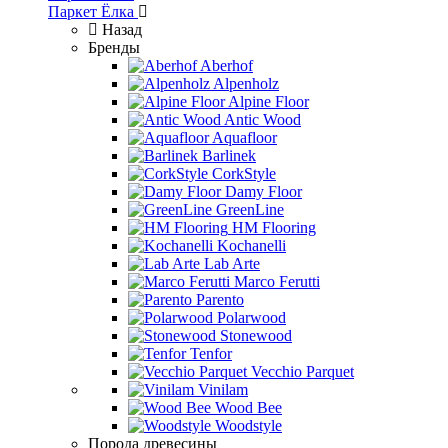
Паркет Ёлка
Назад
Бренды
Aberhof
Alpenholz
Alpine Floor
Antic Wood
Aquafloor
Barlinek
CorkStyle
Damy Floor
GreenLine
HM Flooring
Kochanelli
Lab Arte
Marco Ferutti
Parento
Polarwood
Stonewood
Tenfor
Vecchio Parquet
Vinilam
Wood Bee
Woodstyle
Порода древесины