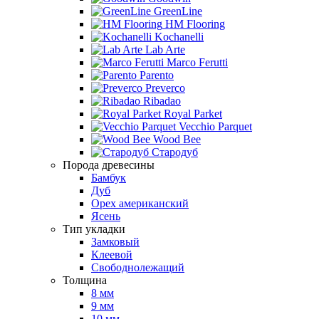
GreenLine
HM Flooring
Kochanelli
Lab Arte
Marco Ferutti
Parento
Preverco
Ribadao
Royal Parket
Vecchio Parquet
Wood Bee
Стародуб
Порода древесины
Бамбук
Дуб
Орех американский
Ясень
Тип укладки
Замковый
Клеевой
Свободнолежащий
Толщина
8 мм
9 мм
10 мм