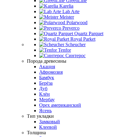
GreenLine
Karelia
Lab Arte
Meister
Polarwood
Preverco
Quartz Parquet
Royal Parket
Scheucher
Tenfor
Синтерос
Порода древесины
Акация
Афромозия
Бамбук
Берёза
Дуб
Клён
Мербау
Орех американский
Ясень
Тип укладки
Замковый
Клеевой
Толщина