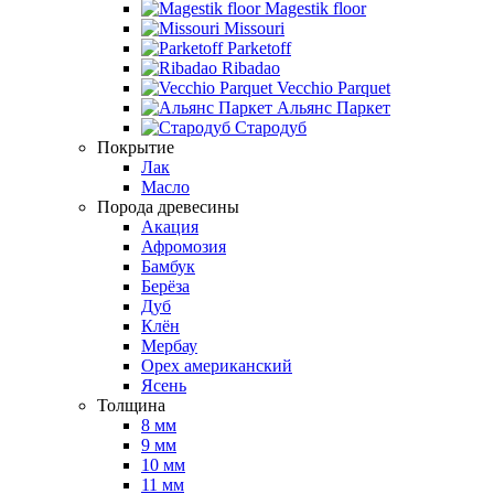
Magestik floor
Missouri
Parketoff
Ribadao
Vecchio Parquet
Альянс Паркет
Стародуб
Покрытие
Лак
Масло
Порода древесины
Акация
Афромозия
Бамбук
Берёза
Дуб
Клён
Мербау
Орех американский
Ясень
Толщина
8 мм
9 мм
10 мм
11 мм