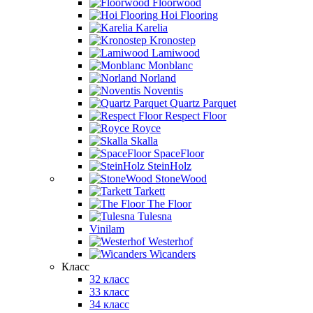
Floorwood
Hoi Flooring
Karelia
Kronostep
Lamiwood
Monblanc
Norland
Noventis
Quartz Parquet
Respect Floor
Royce
Skalla
SpaceFloor
SteinHolz
StoneWood
Tarkett
The Floor
Tulesna
Vinilam
Westerhof
Wicanders
Класс
32 класс
33 класс
34 класс