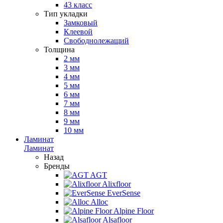
43 класс
Тип укладки
Замковый
Клеевой
Свободнолежащий
Толщина
2 мм
3 мм
4 мм
5 мм
6 мм
7 мм
8 мм
9 мм
10 мм
Ламинат
Ламинат
Назад
Бренды
AGT
Alixfloor
EverSense
Alloc
Alpine Floor
Alsafloor