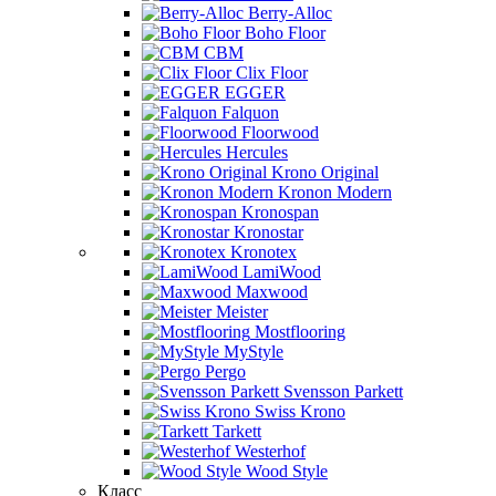
Berry-Alloc
Boho Floor
CBM
Clix Floor
EGGER
Falquon
Floorwood
Hercules
Krono Original
Kronon Modern
Kronospan
Kronostar
Kronotex
LamiWood
Maxwood
Meister
Mostflooring
MyStyle
Pergo
Svensson Parkett
Swiss Krono
Tarkett
Westerhof
Wood Style
Класс