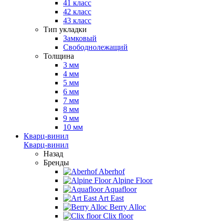
41 класс
42 класс
43 класс
Тип укладки
Замковый
Свободнолежащий
Толщина
3 мм
4 мм
5 мм
6 мм
7 мм
8 мм
9 мм
10 мм
Кварц-винил
Кварц-винил
Назад
Бренды
Aberhof
Alpine Floor
Aquafloor
Art East
Berry Alloc
Clix floor