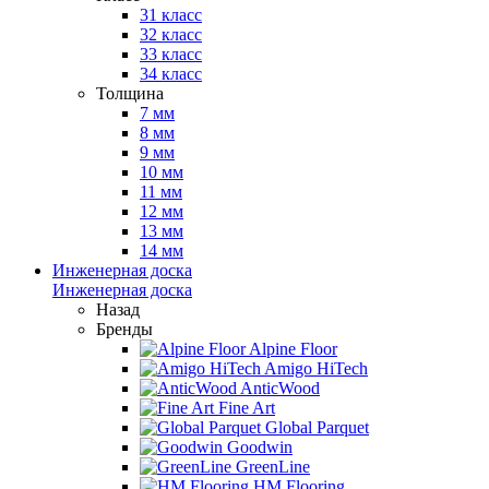
31 класс
32 класс
33 класс
34 класс
Толщина
7 мм
8 мм
9 мм
10 мм
11 мм
12 мм
13 мм
14 мм
Инженерная доска
Инженерная доска
Назад
Бренды
Alpine Floor
Amigo HiTech
AnticWood
Fine Art
Global Parquet
Goodwin
GreenLine
HM Flooring