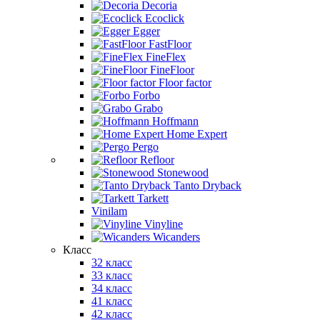
Decoria
Ecoclick
Egger
FastFloor
FineFlex
FineFloor
Floor factor
Forbo
Grabo
Hoffmann
Home Expert
Pergo
Refloor
Stonewood
Tanto Dryback
Tarkett
Vinilam
Vinyline
Wicanders
Класс
32 класс
33 класс
34 класс
41 класс
42 класс