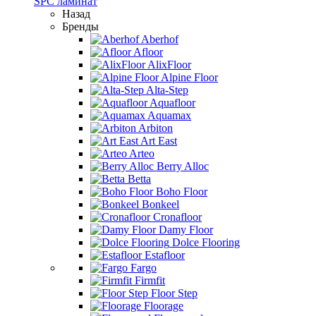
SPC ламинат
Назад
Бренды
Aberhof
Afloor
AlixFloor
Alpine Floor
Alta-Step
Aquafloor
Aquamax
Arbiton
Art East
Arteo
Berry Alloc
Betta
Boho Floor
Bonkeel
Cronafloor
Damy Floor
Dolce Flooring
Estafloor
Fargo
Firmfit
Floor Step
Floorage