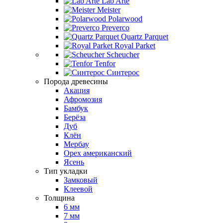
Lab Arte
Meister
Polarwood
Preverco
Quartz Parquet
Royal Parket
Scheucher
Tenfor
Синтерос
Порода древесины
Акация
Афромозия
Бамбук
Берёза
Дуб
Клён
Мербау
Орех американский
Ясень
Тип укладки
Замковый
Клеевой
Толщина
6 мм
7 мм