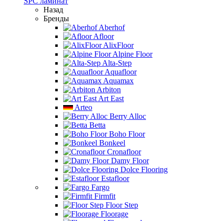
SPC ламинат
Назад
Бренды
Aberhof
Afloor
AlixFloor
Alpine Floor
Alta-Step
Aquafloor
Aquamax
Arbiton
Art East
Arteo
Berry Alloc
Betta
Boho Floor
Bonkeel
Cronafloor
Damy Floor
Dolce Flooring
Estafloor
Fargo
Firmfit
Floor Step
Floorage