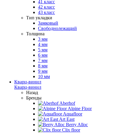
41 класс
42 класс
43 класс
Тип укладки
Замковый
Свободнолежащий
Толщина
3 мм
4 мм
5 мм
6 мм
7 мм
8 мм
9 мм
10 мм
Кварц-винил
Кварц-винил
Назад
Бренды
Aberhof
Alpine Floor
Aquafloor
Art East
Berry Alloc
Clix floor