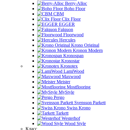
Berry-Alloc
Boho Floor
CBM
Clix Floor
EGGER
Falquon
Floorwood
Hercules
Krono Original
Kronon Modern
Kronospan
Kronostar
Kronotex
LamiWood
Maxwood
Meister
Mostflooring
MyStyle
Pergo
Svensson Parkett
Swiss Krono
Tarkett
Westerhof
Wood Style
Класс