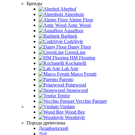
Бренды
Aberhof
Alpenholz
Alpine Floor
Antic Wood
Aquafloor
Barlinek
CorkStyle
Damy Floor
GreenLine
HM Flooring
Kochanelli
Lab Arte
Marco Ferutti
Parento
Polarwood
Stonewood
Tenfor
Vecchio Parquet
Vinilam
Wood Bee
Woodstyle
Порода древесины
Дизайнерский
Дуб