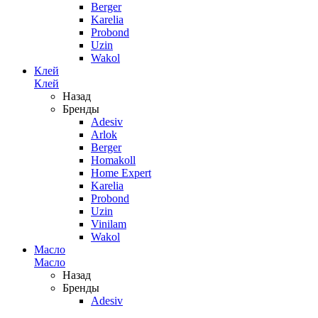
Berger
Karelia
Probond
Uzin
Wakol
Клей
Клей
Назад
Бренды
Adesiv
Arlok
Berger
Homakoll
Home Expert
Karelia
Probond
Uzin
Vinilam
Wakol
Масло
Масло
Назад
Бренды
Adesiv