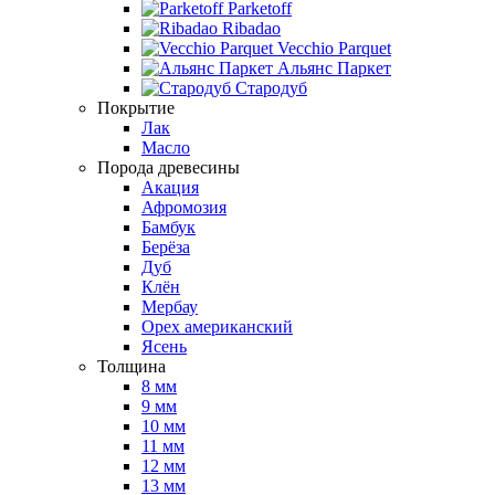
Parketoff
Ribadao
Vecchio Parquet
Альянс Паркет
Стародуб
Покрытие
Лак
Масло
Порода древесины
Акация
Афромозия
Бамбук
Берёза
Дуб
Клён
Мербау
Орех американский
Ясень
Толщина
8 мм
9 мм
10 мм
11 мм
12 мм
13 мм