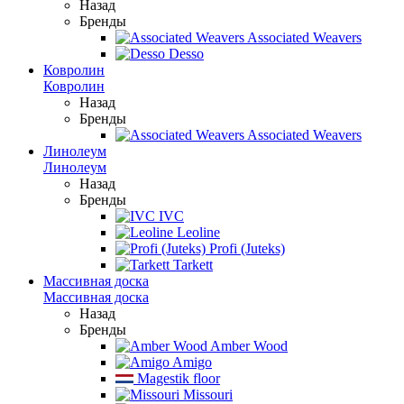
Назад
Бренды
Associated Weavers
Desso
Ковролин
Ковролин
Назад
Бренды
Associated Weavers
Линолеум
Линолеум
Назад
Бренды
IVC
Leoline
Profi (Juteks)
Tarkett
Массивная доска
Массивная доска
Назад
Бренды
Amber Wood
Amigo
Magestik floor
Missouri