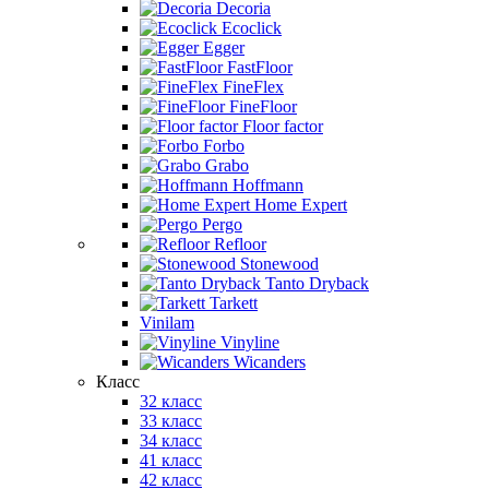
Decoria
Ecoclick
Egger
FastFloor
FineFlex
FineFloor
Floor factor
Forbo
Grabo
Hoffmann
Home Expert
Pergo
Refloor
Stonewood
Tanto Dryback
Tarkett
Vinilam
Vinyline
Wicanders
Класс
32 класс
33 класс
34 класс
41 класс
42 класс