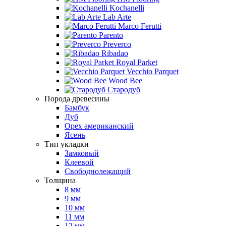
Kochanelli
Lab Arte
Marco Ferutti
Parento
Preverco
Ribadao
Royal Parket
Vecchio Parquet
Wood Bee
Стародуб
Порода древесины
Бамбук
Дуб
Орех американский
Ясень
Тип укладки
Замковый
Клеевой
Свободнолежащий
Толщина
8 мм
9 мм
10 мм
11 мм
12 мм