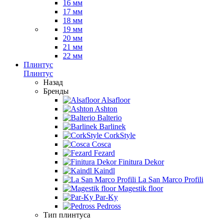
16 мм
17 мм
18 мм
19 мм
20 мм
21 мм
22 мм
Плинтус
Плинтус
Назад
Бренды
Alsafloor
Ashton
Balterio
Barlinek
CorkStyle
Cosca
Fezard
Finitura Dekor
Kaindl
La San Marco Profili
Magestik floor
Par-Ky
Pedross
Тип плинтуса