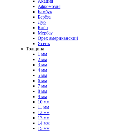
Акация
Афромозия
Бамбук
Берёза
Дуб
Клён
Мербау
Орех американский
Ясень
Толщина
1 мм
2 мм
3 мм
4 мм
5 мм
6 мм
7 мм
8 мм
9 мм
10 мм
11 мм
12 мм
13 мм
14 мм
15 мм