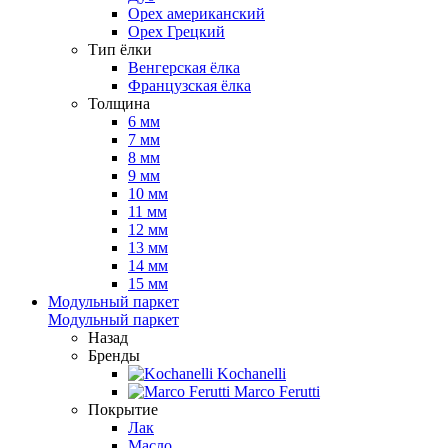
Орех американский
Орех Грецкий
Тип ёлки
Венгерская ёлка
Французская ёлка
Толщина
6 мм
7 мм
8 мм
9 мм
10 мм
11 мм
12 мм
13 мм
14 мм
15 мм
Модульный паркет
Модульный паркет
Назад
Бренды
Kochanelli
Marco Ferutti
Покрытие
Лак
Масло