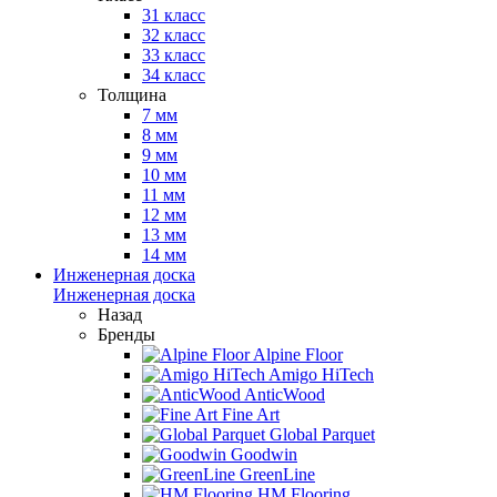
31 класс
32 класс
33 класс
34 класс
Толщина
7 мм
8 мм
9 мм
10 мм
11 мм
12 мм
13 мм
14 мм
Инженерная доска
Инженерная доска
Назад
Бренды
Alpine Floor
Amigo HiTech
AnticWood
Fine Art
Global Parquet
Goodwin
GreenLine
HM Flooring