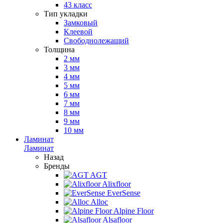
43 класс
Тип укладки
Замковый
Клеевой
Свободнолежащий
Толщина
2 мм
3 мм
4 мм
5 мм
6 мм
7 мм
8 мм
9 мм
10 мм
Ламинат
Ламинат
Назад
Бренды
AGT
Alixfloor
EverSense
Alloc
Alpine Floor
Alsafloor