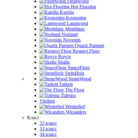
Floorwood
Hoi Flooring
Karelia
Kronostep
Lamiwood
Monblanc
Norland
Noventis
Quartz Parquet
Respect Floor
Royce
Skalla
SpaceFloor
SteinHolz
StoneWood
Tarkett
The Floor
Tulesna
Vinilam
Westerhof
Wicanders
Класс
32 класс
33 класс
34 класс