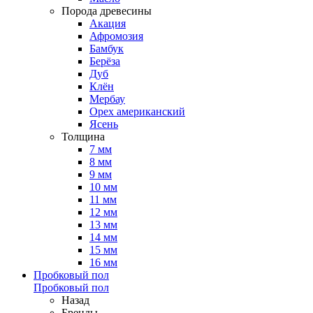
Порода древесины
Акация
Афромозия
Бамбук
Берёза
Дуб
Клён
Мербау
Орех американский
Ясень
Толщина
7 мм
8 мм
9 мм
10 мм
11 мм
12 мм
13 мм
14 мм
15 мм
16 мм
Пробковый пол
Пробковый пол
Назад
Бренды