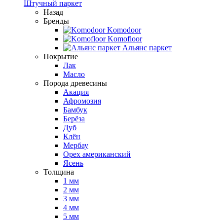
Штучный паркет
Назад
Бренды
Komodoor
Komofloor
Альянс паркет
Покрытие
Лак
Масло
Порода древесины
Акация
Афромозия
Бамбук
Берёза
Дуб
Клён
Мербау
Орех американский
Ясень
Толщина
1 мм
2 мм
3 мм
4 мм
5 мм