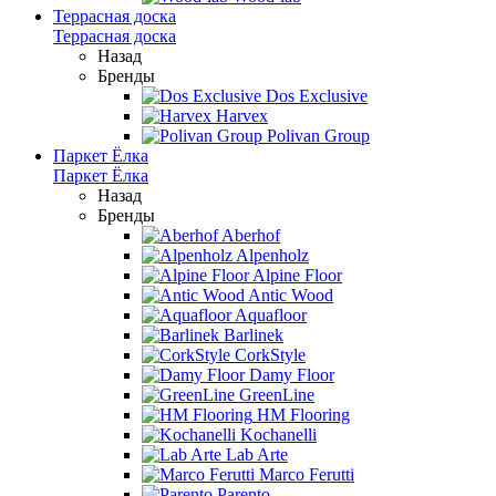
Террасная доска
Террасная доска
Назад
Бренды
Dos Exclusive
Harvex
Polivan Group
Паркет Ёлка
Паркет Ёлка
Назад
Бренды
Aberhof
Alpenholz
Alpine Floor
Antic Wood
Aquafloor
Barlinek
CorkStyle
Damy Floor
GreenLine
HM Flooring
Kochanelli
Lab Arte
Marco Ferutti
Parento