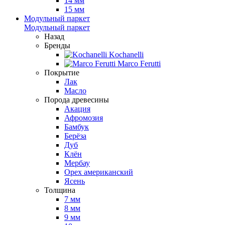
14 мм
15 мм
Модульный паркет
Модульный паркет
Назад
Бренды
Kochanelli
Marco Ferutti
Покрытие
Лак
Масло
Порода древесины
Акация
Афромозия
Бамбук
Берёза
Дуб
Клён
Мербау
Орех американский
Ясень
Толщина
7 мм
8 мм
9 мм