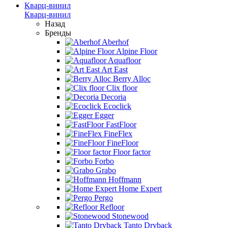
Кварц-винил
Кварц-винил
Назад
Бренды
Aberhof
Alpine Floor
Aquafloor
Art East
Berry Alloc
Clix floor
Decoria
Ecoclick
Egger
FastFloor
FineFlex
FineFloor
Floor factor
Forbo
Grabo
Hoffmann
Home Expert
Pergo
Refloor
Stonewood
Tanto Dryback