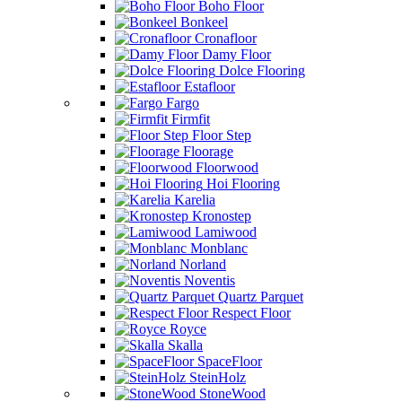
Boho Floor
Bonkeel
Cronafloor
Damy Floor
Dolce Flooring
Estafloor
Fargo
Firmfit
Floor Step
Floorage
Floorwood
Hoi Flooring
Karelia
Kronostep
Lamiwood
Monblanc
Norland
Noventis
Quartz Parquet
Respect Floor
Royce
Skalla
SpaceFloor
SteinHolz
StoneWood