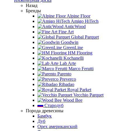
Инженерная доска
Назад
Бренды
Alpine Floor
Amigo HiTech
AnticWood
Fine Art
Global Parquet
Goodwin
GreenLine
HM Flooring
Kochanelli
Lab Arte
Marco Ferutti
Parento
Preverco
Ribadao
Royal Parket
Vecchio Parquet
Wood Bee
Стародуб
Порода древесины
Бамбук
Дуб
Орех американский