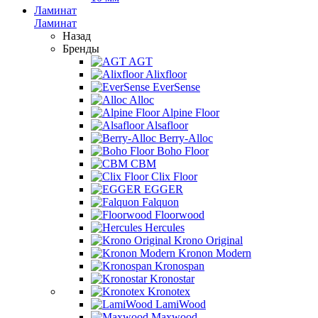
Ламинат
Ламинат
Назад
Бренды
AGT
Alixfloor
EverSense
Alloc
Alpine Floor
Alsafloor
Berry-Alloc
Boho Floor
CBM
Clix Floor
EGGER
Falquon
Floorwood
Hercules
Krono Original
Kronon Modern
Kronospan
Kronostar
Kronotex
LamiWood
Maxwood