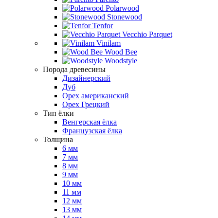
Polarwood
Stonewood
Tenfor
Vecchio Parquet
Vinilam
Wood Bee
Woodstyle
Порода древесины
Дизайнерский
Дуб
Орех американский
Орех Грецкий
Тип ёлки
Венгерская ёлка
Французская ёлка
Толщина
6 мм
7 мм
8 мм
9 мм
10 мм
11 мм
12 мм
13 мм