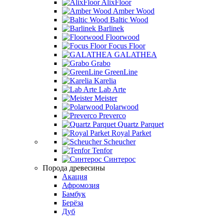
AlixFloor
Amber Wood
Baltic Wood
Barlinek
Floorwood
Focus Floor
GALATHEA
Grabo
GreenLine
Karelia
Lab Arte
Meister
Polarwood
Preverco
Quartz Parquet
Royal Parket
Scheucher
Tenfor
Синтерос
Порода древесины
Акация
Афромозия
Бамбук
Берёза
Дуб