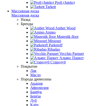
Profi (Juteks)
Tarkett
Массивная доска
Массивная доска
Назад
Бренды
Amber Wood
Amigo
Magestik floor
Missouri
Parketoff
Ribadao
Vecchio Parquet
Альянс Паркет
Стародуб
Покрытие
Лак
Масло
Порода древесины
Акация
Афромозия
Бамбук
Берёза
Дуб
Клён