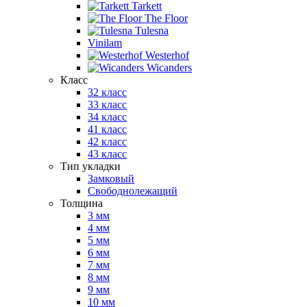
Tarkett
The Floor
Tulesna
Vinilam
Westerhof
Wicanders
Класс
32 класс
33 класс
34 класс
41 класс
42 класс
43 класс
Тип укладки
Замковый
Свободнолежащий
Толщина
3 мм
4 мм
5 мм
6 мм
7 мм
8 мм
9 мм
10 мм