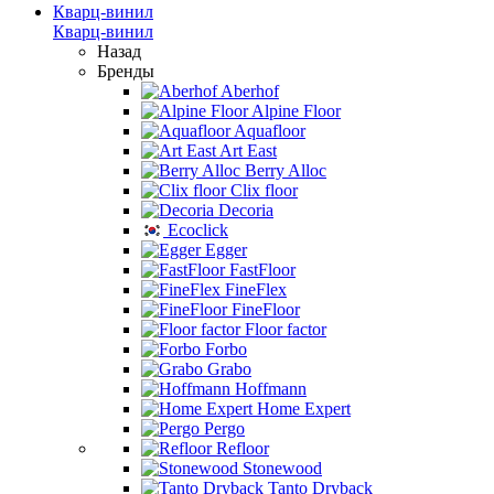
Кварц-винил
Кварц-винил
Назад
Бренды
Aberhof
Alpine Floor
Aquafloor
Art East
Berry Alloc
Clix floor
Decoria
Ecoclick
Egger
FastFloor
FineFlex
FineFloor
Floor factor
Forbo
Grabo
Hoffmann
Home Expert
Pergo
Refloor
Stonewood
Tanto Dryback