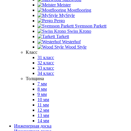
Meister
Mostflooring
MyStyle
Pergo
Svensson Parkett
Swiss Krono
Tarkett
Westerhof
Wood Style
Класс
31 класс
32 класс
33 класс
34 класс
Толщина
7 мм
8 мм
9 мм
10 мм
11 мм
12 мм
13 мм
14 мм
Инженерная доска