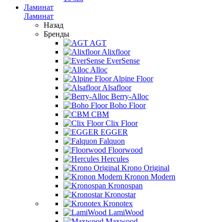
Ламинат
Ламинат
Назад
Бренды
AGT
Alixfloor
EverSense
Alloc
Alpine Floor
Alsafloor
Berry-Alloc
Boho Floor
CBM
Clix Floor
EGGER
Falquon
Floorwood
Hercules
Krono Original
Kronon Modern
Kronospan
Kronostar
Kronotex
LamiWood
Maxwood