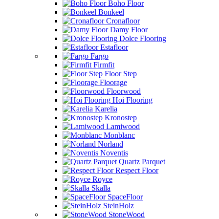
Boho Floor
Bonkeel
Cronafloor
Damy Floor
Dolce Flooring
Estafloor
Fargo
Firmfit
Floor Step
Floorage
Floorwood
Hoi Flooring
Karelia
Kronostep
Lamiwood
Monblanc
Norland
Noventis
Quartz Parquet
Respect Floor
Royce
Skalla
SpaceFloor
SteinHolz
StoneWood