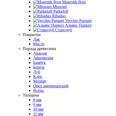
Magestik floor
Missouri
Parketoff
Ribadao
Vecchio Parquet
Альянс Паркет
Стародуб
Покрытие
Лак
Масло
Порода древесины
Акация
Афромозия
Бамбук
Берёза
Дуб
Клён
Мербау
Орех американский
Ясень
Толщина
8 мм
9 мм
10 мм
11 мм