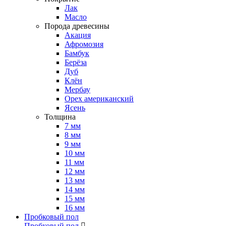
Лак
Масло
Порода древесины
Акация
Афромозия
Бамбук
Берёза
Дуб
Клён
Мербау
Орех американский
Ясень
Толщина
7 мм
8 мм
9 мм
10 мм
11 мм
12 мм
13 мм
14 мм
15 мм
16 мм
Пробковый пол
Пробковый пол