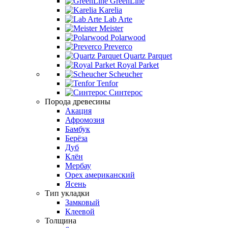
GreenLine
Karelia
Lab Arte
Meister
Polarwood
Preverco
Quartz Parquet
Royal Parket
Scheucher
Tenfor
Синтерос
Порода древесины
Акация
Афромозия
Бамбук
Берёза
Дуб
Клён
Мербау
Орех американский
Ясень
Тип укладки
Замковый
Клеевой
Толщина