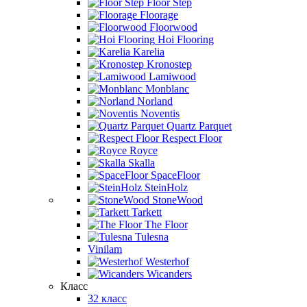
Floor Step
Floorage
Floorwood
Hoi Flooring
Karelia
Kronostep
Lamiwood
Monblanc
Norland
Noventis
Quartz Parquet
Respect Floor
Royce
Skalla
SpaceFloor
SteinHolz
StoneWood
Tarkett
The Floor
Tulesna
Vinilam
Westerhof
Wicanders
Класс
32 класс