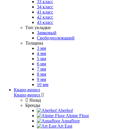
33 класс
34 класс
41 класс
42 класс
43 класс
Тип укладки
Замковый
Свободнолежащий
Толщина
3 мм
4 мм
5 мм
6 мм
7 мм
8 мм
9 мм
10 мм
Кварц-винил
Кварц-винил
Назад
Бренды
Aberhof
Alpine Floor
Aquafloor
Art East