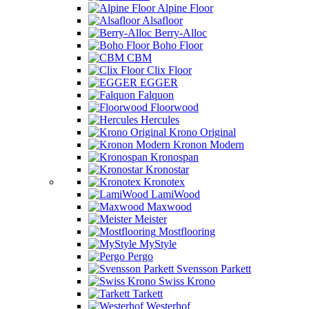
Alpine Floor
Alsafloor
Berry-Alloc
Boho Floor
CBM
Clix Floor
EGGER
Falquon
Floorwood
Hercules
Krono Original
Kronon Modern
Kronospan
Kronostar
Kronotex
LamiWood
Maxwood
Meister
Mostflooring
MyStyle
Pergo
Svensson Parkett
Swiss Krono
Tarkett
Westerhof