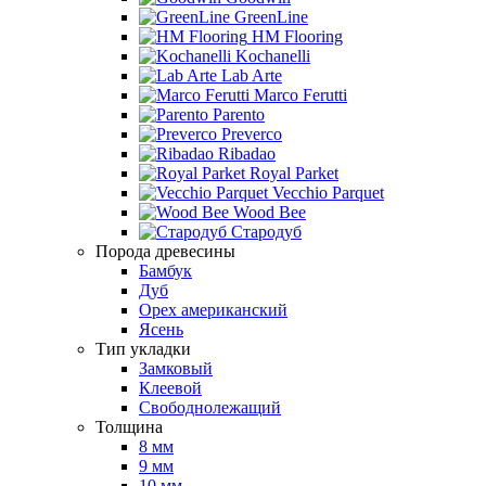
GreenLine
HM Flooring
Kochanelli
Lab Arte
Marco Ferutti
Parento
Preverco
Ribadao
Royal Parket
Vecchio Parquet
Wood Bee
Стародуб
Порода древесины
Бамбук
Дуб
Орех американский
Ясень
Тип укладки
Замковый
Клеевой
Свободнолежащий
Толщина
8 мм
9 мм
10 мм