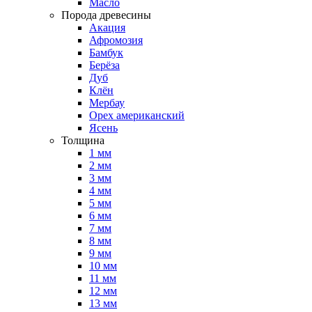
Масло
Порода древесины
Акация
Афромозия
Бамбук
Берёза
Дуб
Клён
Мербау
Орех американский
Ясень
Толщина
1 мм
2 мм
3 мм
4 мм
5 мм
6 мм
7 мм
8 мм
9 мм
10 мм
11 мм
12 мм
13 мм