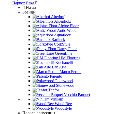
Паркет Ёлка
Назад
Бренды
Aberhof
Alpenholz
Alpine Floor
Antic Wood
Aquafloor
Barlinek
CorkStyle
Damy Floor
GreenLine
HM Flooring
Kochanelli
Lab Arte
Marco Ferutti
Parento
Polarwood
Stonewood
Tenfor
Vecchio Parquet
Vinilam
Wood Bee
Woodstyle
Порода древесины