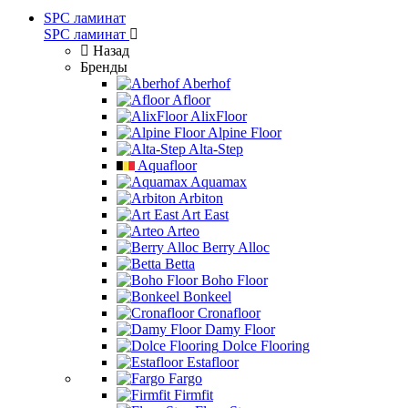
SPC ламинат
SPC ламинат
Назад
Бренды
Aberhof
Afloor
AlixFloor
Alpine Floor
Alta-Step
Aquafloor
Aquamax
Arbiton
Art East
Arteo
Berry Alloc
Betta
Boho Floor
Bonkeel
Cronafloor
Damy Floor
Dolce Flooring
Estafloor
Fargo
Firmfit