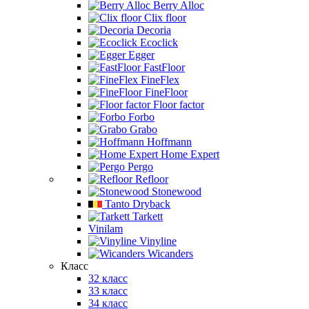
Berry Alloc
Clix floor
Decoria
Ecoclick
Egger
FastFloor
FineFlex
FineFloor
Floor factor
Forbo
Grabo
Hoffmann
Home Expert
Pergo
Refloor
Stonewood
Tanto Dryback
Tarkett
Vinilam
Vinyline
Wicanders
Класс
32 класс
33 класс
34 класс