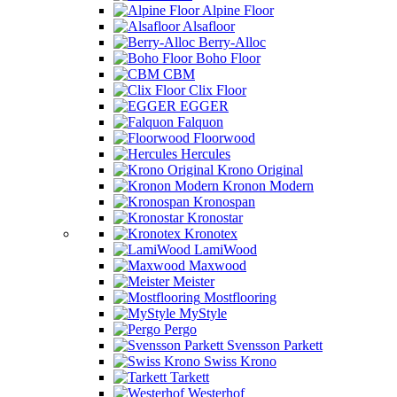
Alpine Floor
Alsafloor
Berry-Alloc
Boho Floor
CBM
Clix Floor
EGGER
Falquon
Floorwood
Hercules
Krono Original
Kronon Modern
Kronospan
Kronostar
Kronotex
LamiWood
Maxwood
Meister
Mostflooring
MyStyle
Pergo
Svensson Parkett
Swiss Krono
Tarkett
Westerhof