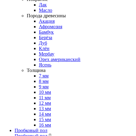
Лак
Масло
Порода древесины
Акация
Афромозия
Бамбук
Берёза
Дуб
Клён
Мербау
Орех американский
Ясень
Толщина
7 мм
8 мм
9 мм
10 мм
11 мм
12 мм
13 мм
14 мм
15 мм
16 мм
Пробковый пол
Пробковый пол