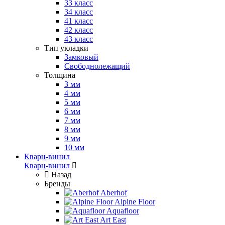
33 класс
34 класс
41 класс
42 класс
43 класс
Тип укладки
Замковый
Свободнолежащий
Толщина
3 мм
4 мм
5 мм
6 мм
7 мм
8 мм
9 мм
10 мм
Кварц-винил
Кварц-винил
Назад
Бренды
Aberhof
Alpine Floor
Aquafloor
Art East