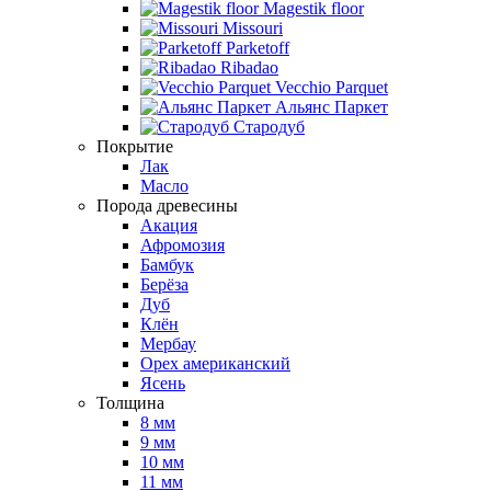
Magestik floor
Missouri
Parketoff
Ribadao
Vecchio Parquet
Альянс Паркет
Стародуб
Покрытие
Лак
Масло
Порода древесины
Акация
Афромозия
Бамбук
Берёза
Дуб
Клён
Мербау
Орех американский
Ясень
Толщина
8 мм
9 мм
10 мм
11 мм