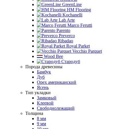
GreenLine
HM Flooring
Kochanelli
Lab Arte
Marco Ferutti
Parento
Preverco
Ribadao
Royal Parket
Vecchio Parquet
Wood Bee
Стародуб
Порода древесины
Бамбук
Дуб
Орех американский
Ясень
Тип укладки
Замковый
Клеевой
Свободнолежащий
Толщина
8 мм
9 мм
10 мм