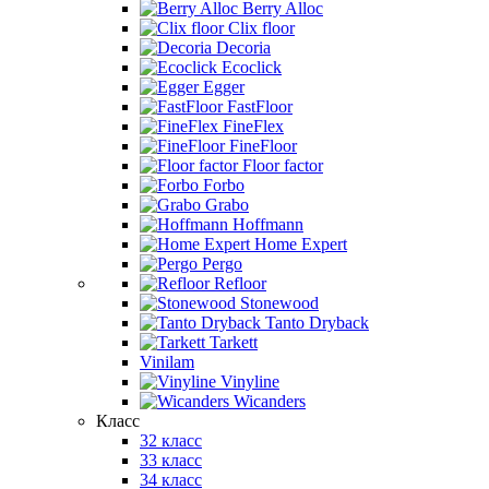
Berry Alloc
Clix floor
Decoria
Ecoclick
Egger
FastFloor
FineFlex
FineFloor
Floor factor
Forbo
Grabo
Hoffmann
Home Expert
Pergo
Refloor
Stonewood
Tanto Dryback
Tarkett
Vinilam
Vinyline
Wicanders
Класс
32 класс
33 класс
34 класс