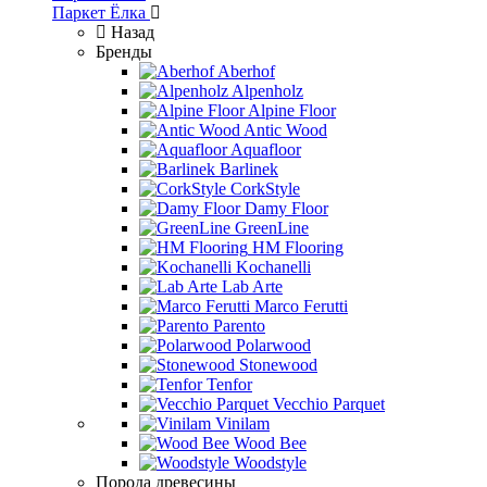
Паркет Ёлка
Назад
Бренды
Aberhof
Alpenholz
Alpine Floor
Antic Wood
Aquafloor
Barlinek
CorkStyle
Damy Floor
GreenLine
HM Flooring
Kochanelli
Lab Arte
Marco Ferutti
Parento
Polarwood
Stonewood
Tenfor
Vecchio Parquet
Vinilam
Wood Bee
Woodstyle
Порода древесины