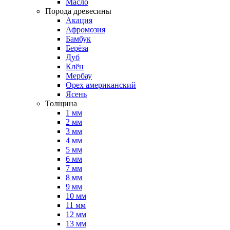
Масло
Порода древесины
Акация
Афромозия
Бамбук
Берёза
Дуб
Клён
Мербау
Орех американский
Ясень
Толщина
1 мм
2 мм
3 мм
4 мм
5 мм
6 мм
7 мм
8 мм
9 мм
10 мм
11 мм
12 мм
13 мм