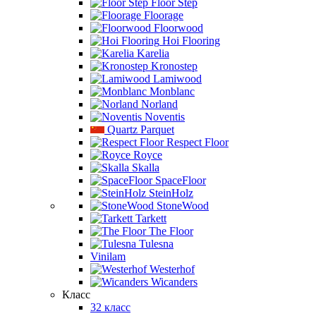
Floor Step
Floorage
Floorwood
Hoi Flooring
Karelia
Kronostep
Lamiwood
Monblanc
Norland
Noventis
Quartz Parquet
Respect Floor
Royce
Skalla
SpaceFloor
SteinHolz
StoneWood
Tarkett
The Floor
Tulesna
Vinilam
Westerhof
Wicanders
Класс
32 класс