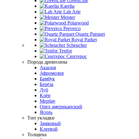
GreenLine
Karelia
Lab Arte
Meister
Polarwood
Preverco
Quartz Parquet
Royal Parket
Scheucher
Tenfor
Синтерос
Порода древесины
Акация
Афромозия
Бамбук
Берёза
Дуб
Клён
Мербау
Орех американский
Ясень
Тип укладки
Замковый
Клеевой
Толщина