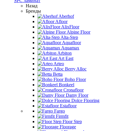
SPC ламинат
Назад
Бренды
Aberhof
Afloor
AlixFloor
Alpine Floor
Alta-Step
Aquafloor
Aquamax
Arbiton
Art East
Arteo
Berry Alloc
Betta
Boho Floor
Bonkeel
Cronafloor
Damy Floor
Dolce Flooring
Estafloor
Fargo
Firmfit
Floor Step
Floorage