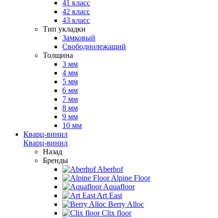
41 класс
42 класс
43 класс
Тип укладки
Замковый
Свободнолежащий
Толщина
3 мм
4 мм
5 мм
6 мм
7 мм
8 мм
9 мм
10 мм
Кварц-винил
Кварц-винил
Назад
Бренды
Aberhof
Alpine Floor
Aquafloor
Art East
Berry Alloc
Clix floor