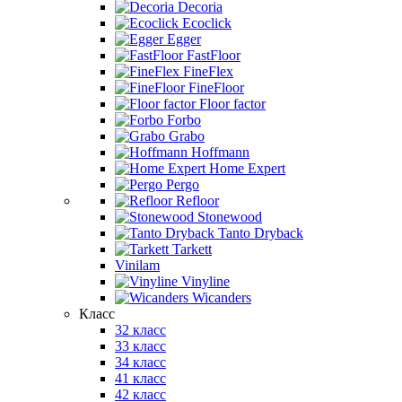
Decoria
Ecoclick
Egger
FastFloor
FineFlex
FineFloor
Floor factor
Forbo
Grabo
Hoffmann
Home Expert
Pergo
Refloor
Stonewood
Tanto Dryback
Tarkett
Vinilam
Vinyline
Wicanders
Класс
32 класс
33 класс
34 класс
41 класс
42 класс