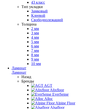
43 класс
Тип укладки
Замковый
Клеевой
Свободнолежащий
Толщина
2 мм
3 мм
4 мм
5 мм
6 мм
7 мм
8 мм
9 мм
10 мм
Ламинат
Ламинат
Назад
Бренды
AGT
Alixfloor
EverSense
Alloc
Alpine Floor
Alsafloor