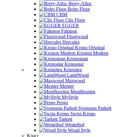
Berry-Alloc
Boho Floor
CBM
Clix Floor
EGGER
Falquon
Floorwood
Hercules
Krono Original
Kronon Modern
Kronospan
Kronostar
Kronotex
LamiWood
Maxwood
Meister
Mostflooring
MyStyle
Pergo
Svensson Parkett
Swiss Krono
Tarkett
Westerhof
Wood Style
Класс