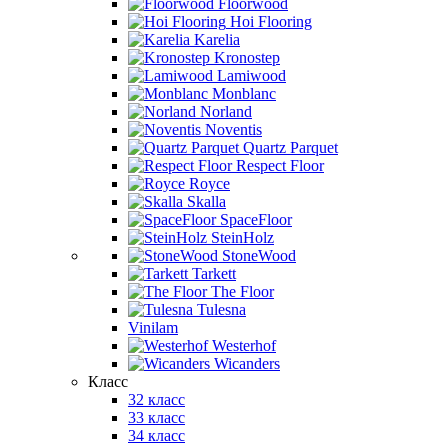
Floorwood
Hoi Flooring
Karelia
Kronostep
Lamiwood
Monblanc
Norland
Noventis
Quartz Parquet
Respect Floor
Royce
Skalla
SpaceFloor
SteinHolz
StoneWood
Tarkett
The Floor
Tulesna
Vinilam
Westerhof
Wicanders
Класс
32 класс
33 класс
34 класс