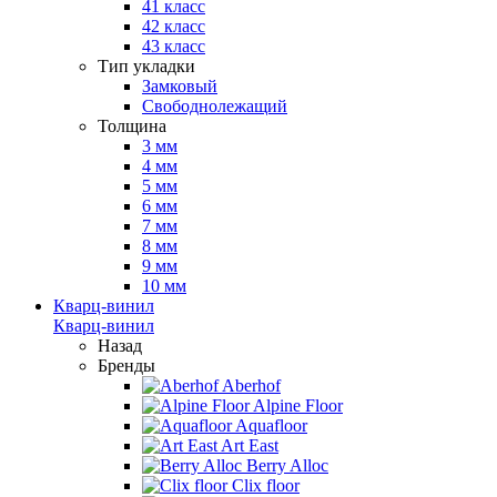
41 класс
42 класс
43 класс
Тип укладки
Замковый
Свободнолежащий
Толщина
3 мм
4 мм
5 мм
6 мм
7 мм
8 мм
9 мм
10 мм
Кварц-винил
Кварц-винил
Назад
Бренды
Aberhof
Alpine Floor
Aquafloor
Art East
Berry Alloc
Clix floor