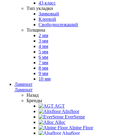
43 класс
Тип укладки
Замковый
Клеевой
Свободнолежащий
Толщина
2 мм
3 мм
4 мм
5 мм
6 мм
7 мм
8 мм
9 мм
10 мм
Ламинат
Ламинат
Назад
Бренды
AGT
Alixfloor
EverSense
Alloc
Alpine Floor
Alsafloor