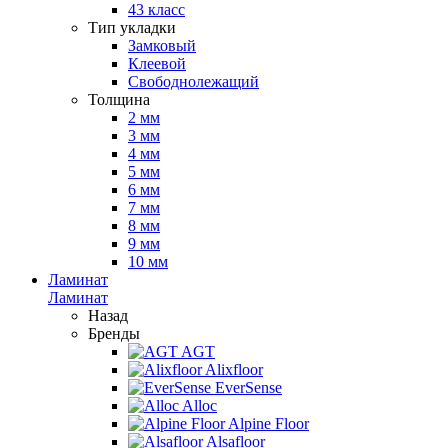
43 класс
Тип укладки
Замковый
Клеевой
Свободнолежащий
Толщина
2 мм
3 мм
4 мм
5 мм
6 мм
7 мм
8 мм
9 мм
10 мм
Ламинат
Ламинат
Назад
Бренды
AGT
Alixfloor
EverSense
Alloc
Alpine Floor
Alsafloor