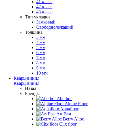
41 класс
42 класс
43 класс
Тип укладки
Замковый
Свободнолежащий
Толщина
3 мм
4 мм
5 мм
6 мм
7 мм
8 мм
9 мм
10 мм
Кварц-винил
Кварц-винил
Назад
Бренды
Aberhof
Alpine Floor
Aquafloor
Art East
Berry Alloc
Clix floor