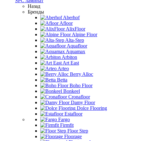
SPC ламинат
Назад
Бренды
Aberhof
Afloor
AlixFloor
Alpine Floor
Alta-Step
Aquafloor
Aquamax
Arbiton
Art East
Arteo
Berry Alloc
Betta
Boho Floor
Bonkeel
Cronafloor
Damy Floor
Dolce Flooring
Estafloor
Fargo
Firmfit
Floor Step
Floorage