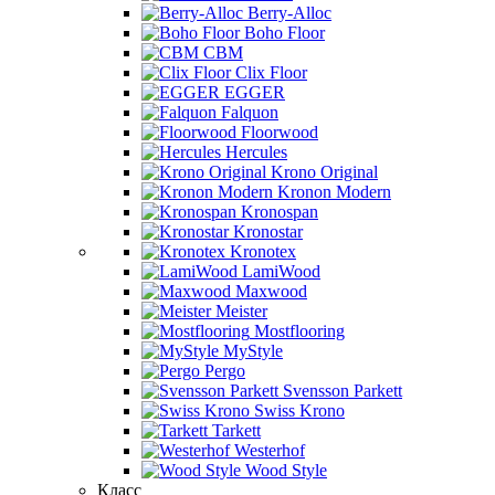
Berry-Alloc
Boho Floor
CBM
Clix Floor
EGGER
Falquon
Floorwood
Hercules
Krono Original
Kronon Modern
Kronospan
Kronostar
Kronotex
LamiWood
Maxwood
Meister
Mostflooring
MyStyle
Pergo
Svensson Parkett
Swiss Krono
Tarkett
Westerhof
Wood Style
Класс