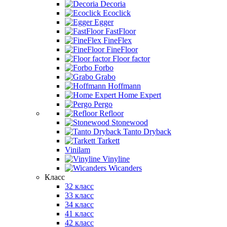
Decoria
Ecoclick
Egger
FastFloor
FineFlex
FineFloor
Floor factor
Forbo
Grabo
Hoffmann
Home Expert
Pergo
Refloor
Stonewood
Tanto Dryback
Tarkett
Vinilam
Vinyline
Wicanders
Класс
32 класс
33 класс
34 класс
41 класс
42 класс