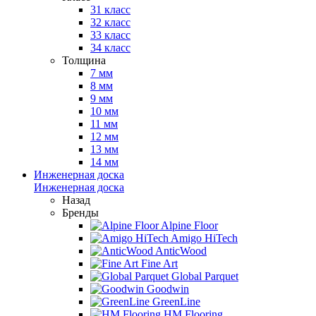
31 класс
32 класс
33 класс
34 класс
Толщина
7 мм
8 мм
9 мм
10 мм
11 мм
12 мм
13 мм
14 мм
Инженерная доска
Инженерная доска
Назад
Бренды
Alpine Floor
Amigo HiTech
AnticWood
Fine Art
Global Parquet
Goodwin
GreenLine
HM Flooring