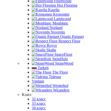
Floorwood
Hoi Flooring
Karelia
Kronostep
Lamiwood
Monblanc
Norland
Noventis
Quartz Parquet
Respect Floor
Royce
Skalla
SpaceFloor
SteinHolz
StoneWood
Tarkett
The Floor
Tulesna
Vinilam
Westerhof
Wicanders
Класс
32 класс
33 класс
34 класс