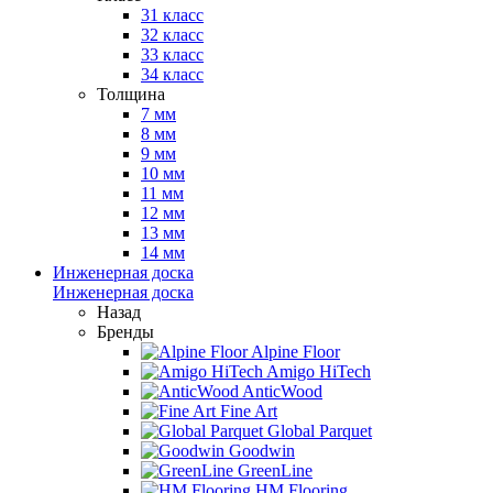
31 класс
32 класс
33 класс
34 класс
Толщина
7 мм
8 мм
9 мм
10 мм
11 мм
12 мм
13 мм
14 мм
Инженерная доска
Инженерная доска
Назад
Бренды
Alpine Floor
Amigo HiTech
AnticWood
Fine Art
Global Parquet
Goodwin
GreenLine
HM Flooring