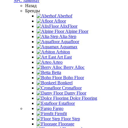
SPC ламинат
Назад
Бренды
Aberhof
Afloor
AlixFloor
Alpine Floor
Alta-Step
Aquafloor
Aquamax
Arbiton
Art East
Arteo
Berry Alloc
Betta
Boho Floor
Bonkeel
Cronafloor
Damy Floor
Dolce Flooring
Estafloor
Fargo
Firmfit
Floor Step
Floorage