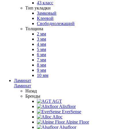
43 класс
Тип укладки
Замковый
Клеевой
Свободнолежащий
Толщина
2 мм
3 мм
4 мм
5 мм
6 мм
7 мм
8 мм
9 мм
10 мм
Ламинат
Ламинат
Назад
Бренды
AGT
Alixfloor
EverSense
Alloc
Alpine Floor
Alsafloor