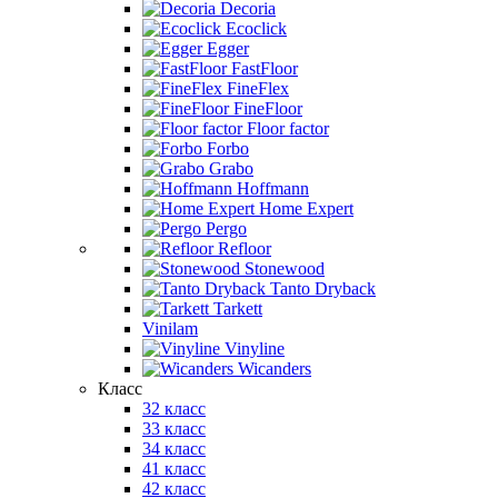
Decoria
Ecoclick
Egger
FastFloor
FineFlex
FineFloor
Floor factor
Forbo
Grabo
Hoffmann
Home Expert
Pergo
Refloor
Stonewood
Tanto Dryback
Tarkett
Vinilam
Vinyline
Wicanders
Класс
32 класс
33 класс
34 класс
41 класс
42 класс