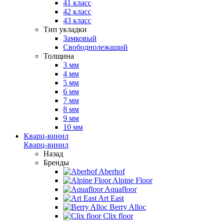
41 класс
42 класс
43 класс
Тип укладки
Замковый
Свободнолежащий
Толщина
3 мм
4 мм
5 мм
6 мм
7 мм
8 мм
9 мм
10 мм
Кварц-винил
Кварц-винил
Назад
Бренды
Aberhof
Alpine Floor
Aquafloor
Art East
Berry Alloc
Clix floor