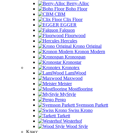
Berry-Alloc
Boho Floor
CBM
Clix Floor
EGGER
Falquon
Floorwood
Hercules
Krono Original
Kronon Modern
Kronospan
Kronostar
Kronotex
LamiWood
Maxwood
Meister
Mostflooring
MyStyle
Pergo
Svensson Parkett
Swiss Krono
Tarkett
Westerhof
Wood Style
Класс