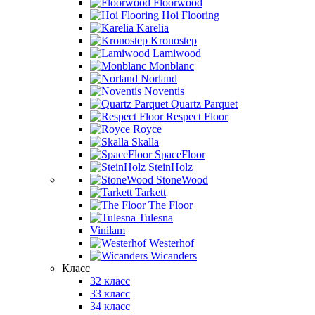
Floorwood
Hoi Flooring
Karelia
Kronostep
Lamiwood
Monblanc
Norland
Noventis
Quartz Parquet
Respect Floor
Royce
Skalla
SpaceFloor
SteinHolz
StoneWood
Tarkett
The Floor
Tulesna
Vinilam
Westerhof
Wicanders
Класс
32 класс
33 класс
34 класс