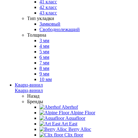
41 класс
42 класс
43 класс
Тип укладки
Замковый
Свободнолежащий
Толщина
3 мм
4 мм
5 мм
6 мм
7 мм
8 мм
9 мм
10 мм
Кварц-винил
Кварц-винил
Назад
Бренды
Aberhof
Alpine Floor
Aquafloor
Art East
Berry Alloc
Clix floor