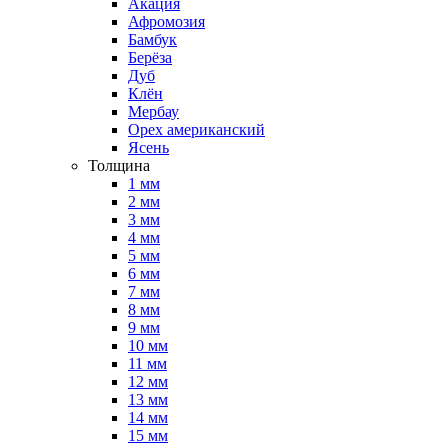
Акация
Афромозия
Бамбук
Берёза
Дуб
Клён
Мербау
Орех американский
Ясень
Толщина
1 мм
2 мм
3 мм
4 мм
5 мм
6 мм
7 мм
8 мм
9 мм
10 мм
11 мм
12 мм
13 мм
14 мм
15 мм