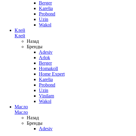
Berger
Karelia
Probond
Uzin
Wakol
Клей
Клей
Назад
Бренды
Adesiv
Arlok
Berger
Homakoll
Home Expert
Karelia
Probond
Uzin
Vinilam
Wakol
Масло
Масло
Назад
Бренды
Adesiv