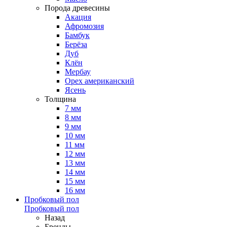
Порода древесины
Акация
Афромозия
Бамбук
Берёза
Дуб
Клён
Мербау
Орех американский
Ясень
Толщина
7 мм
8 мм
9 мм
10 мм
11 мм
12 мм
13 мм
14 мм
15 мм
16 мм
Пробковый пол
Пробковый пол
Назад
Бренды