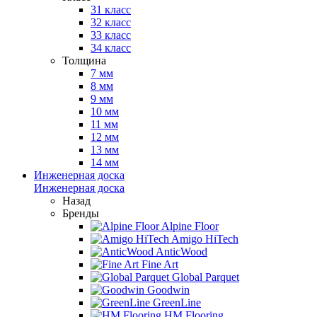
31 класс
32 класс
33 класс
34 класс
Толщина
7 мм
8 мм
9 мм
10 мм
11 мм
12 мм
13 мм
14 мм
Инженерная доска
Инженерная доска
Назад
Бренды
Alpine Floor
Amigo HiTech
AnticWood
Fine Art
Global Parquet
Goodwin
GreenLine
HM Flooring