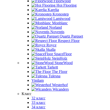
Floorwood
Hoi Flooring
Karelia
Kronostep
Lamiwood
Monblanc
Norland
Noventis
Quartz Parquet
Respect Floor
Royce
Skalla
SpaceFloor
SteinHolz
StoneWood
Tarkett
The Floor
Tulesna
Vinilam
Westerhof
Wicanders
Класс
32 класс
33 класс
34 класс