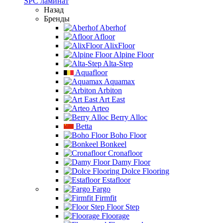
SPC ламинат
Назад
Бренды
Aberhof
Afloor
AlixFloor
Alpine Floor
Alta-Step
Aquafloor
Aquamax
Arbiton
Art East
Arteo
Berry Alloc
Betta
Boho Floor
Bonkeel
Cronafloor
Damy Floor
Dolce Flooring
Estafloor
Fargo
Firmfit
Floor Step
Floorage