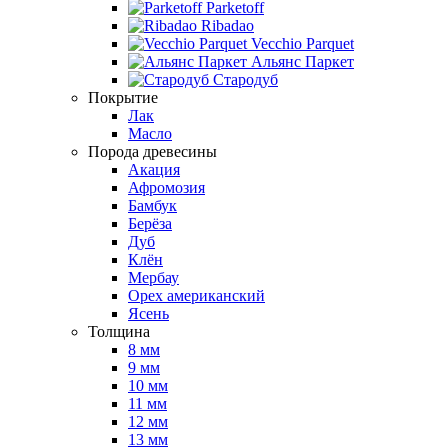
Parketoff
Ribadao
Vecchio Parquet
Альянс Паркет
Стародуб
Покрытие
Лак
Масло
Порода древесины
Акация
Афромозия
Бамбук
Берёза
Дуб
Клён
Мербау
Орех американский
Ясень
Толщина
8 мм
9 мм
10 мм
11 мм
12 мм
13 мм