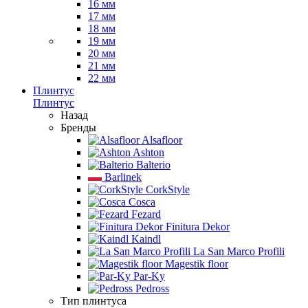
16 мм
17 мм
18 мм
19 мм
20 мм
21 мм
22 мм
Плинтус
Плинтус
Назад
Бренды
Alsafloor
Ashton
Balterio
Barlinek
CorkStyle
Cosca
Fezard
Finitura Dekor
Kaindl
La San Marco Profili
Magestik floor
Par-Ky
Pedross
Тип плинтуса