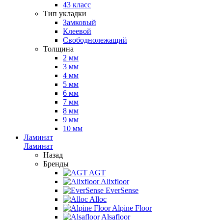
43 класс
Тип укладки
Замковый
Клеевой
Свободнолежащий
Толщина
2 мм
3 мм
4 мм
5 мм
6 мм
7 мм
8 мм
9 мм
10 мм
Ламинат
Ламинат
Назад
Бренды
AGT
Alixfloor
EverSense
Alloc
Alpine Floor
Alsafloor