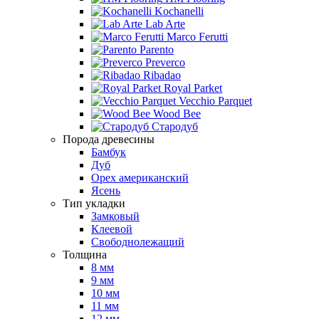
Kochanelli
Lab Arte
Marco Ferutti
Parento
Preverco
Ribadao
Royal Parket
Vecchio Parquet
Wood Bee
Стародуб
Порода древесины
Бамбук
Дуб
Орех американский
Ясень
Тип укладки
Замковый
Клеевой
Свободнолежащий
Толщина
8 мм
9 мм
10 мм
11 мм
12 мм