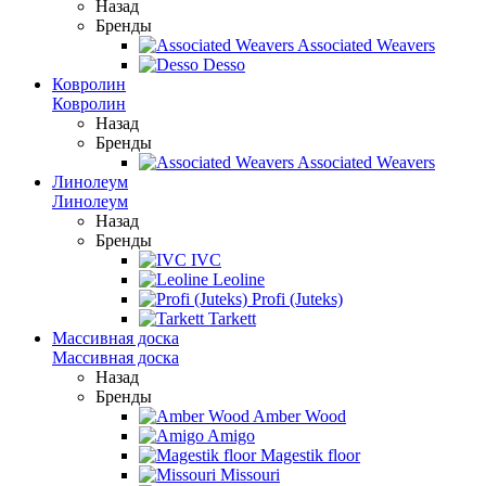
Назад
Бренды
Associated Weavers
Desso
Ковролин
Ковролин
Назад
Бренды
Associated Weavers
Линолеум
Линолеум
Назад
Бренды
IVC
Leoline
Profi (Juteks)
Tarkett
Массивная доска
Массивная доска
Назад
Бренды
Amber Wood
Amigo
Magestik floor
Missouri