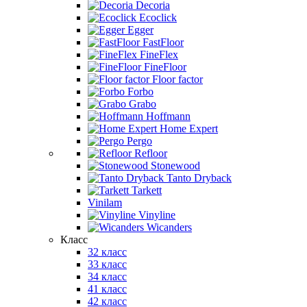
Decoria
Ecoclick
Egger
FastFloor
FineFlex
FineFloor
Floor factor
Forbo
Grabo
Hoffmann
Home Expert
Pergo
Refloor
Stonewood
Tanto Dryback
Tarkett
Vinilam
Vinyline
Wicanders
Класс
32 класс
33 класс
34 класс
41 класс
42 класс