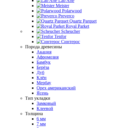
Lab Arte
Meister
Polarwood
Preverco
Quartz Parquet
Royal Parket
Scheucher
Tenfor
Синтерос
Порода древесины
Акация
Афромозия
Бамбук
Берёза
Дуб
Клён
Мербау
Орех американский
Ясень
Тип укладки
Замковый
Клеевой
Толщина
6 мм
7 мм