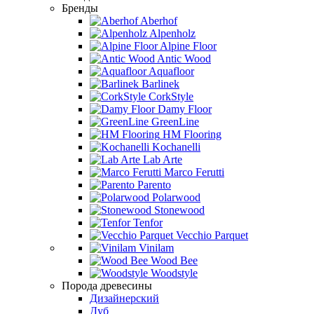
Бренды
Aberhof
Alpenholz
Alpine Floor
Antic Wood
Aquafloor
Barlinek
CorkStyle
Damy Floor
GreenLine
HM Flooring
Kochanelli
Lab Arte
Marco Ferutti
Parento
Polarwood
Stonewood
Tenfor
Vecchio Parquet
Vinilam
Wood Bee
Woodstyle
Порода древесины
Дизайнерский
Дуб