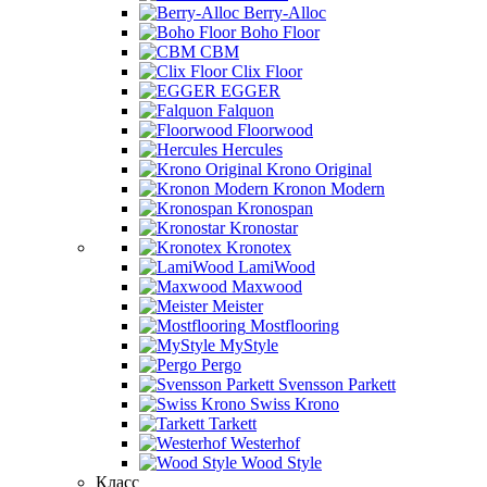
Berry-Alloc
Boho Floor
CBM
Clix Floor
EGGER
Falquon
Floorwood
Hercules
Krono Original
Kronon Modern
Kronospan
Kronostar
Kronotex
LamiWood
Maxwood
Meister
Mostflooring
MyStyle
Pergo
Svensson Parkett
Swiss Krono
Tarkett
Westerhof
Wood Style
Класс