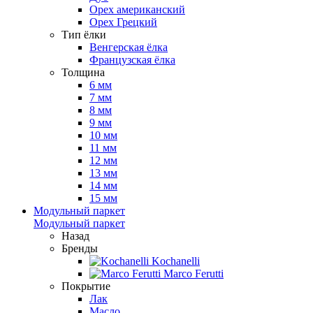
Орех американский
Орех Грецкий
Тип ёлки
Венгерская ёлка
Французская ёлка
Толщина
6 мм
7 мм
8 мм
9 мм
10 мм
11 мм
12 мм
13 мм
14 мм
15 мм
Модульный паркет
Модульный паркет
Назад
Бренды
Kochanelli
Marco Ferutti
Покрытие
Лак
Масло