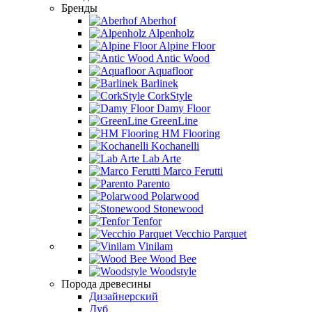
Бренды
Aberhof
Alpenholz
Alpine Floor
Antic Wood
Aquafloor
Barlinek
CorkStyle
Damy Floor
GreenLine
HM Flooring
Kochanelli
Lab Arte
Marco Ferutti
Parento
Polarwood
Stonewood
Tenfor
Vecchio Parquet
Vinilam
Wood Bee
Woodstyle
Порода древесины
Дизайнерский
Дуб