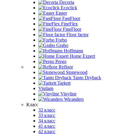
Decoria
Ecoclick
Egger
FastFloor
FineFlex
FineFloor
Floor factor
Forbo
Grabo
Hoffmann
Home Expert
Pergo
Refloor
Stonewood
Tanto Dryback
Tarkett
Vinilam
Vinyline
Wicanders
Класс
32 класс
33 класс
34 класс
41 класс
42 класс