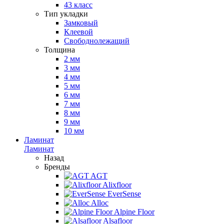
43 класс
Тип укладки
Замковый
Клеевой
Свободнолежащий
Толщина
2 мм
3 мм
4 мм
5 мм
6 мм
7 мм
8 мм
9 мм
10 мм
Ламинат
Ламинат
Назад
Бренды
AGT
Alixfloor
EverSense
Alloc
Alpine Floor
Alsafloor