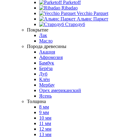
Parketoff
Ribadao
Vecchio Parquet
Альянс Паркет
Стародуб
Покрытие
Лак
Масло
Порода древесины
Акация
Афромозия
Бамбук
Берёза
Дуб
Клён
Мербау
Орех американский
Ясень
Толщина
8 мм
9 мм
10 мм
11 мм
12 мм
13 мм