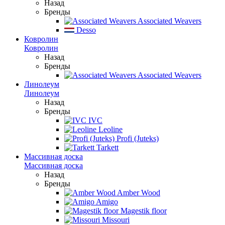
Назад
Бренды
Associated Weavers
Desso
Ковролин
Ковролин
Назад
Бренды
Associated Weavers
Линолеум
Линолеум
Назад
Бренды
IVC
Leoline
Profi (Juteks)
Tarkett
Массивная доска
Массивная доска
Назад
Бренды
Amber Wood
Amigo
Magestik floor
Missouri