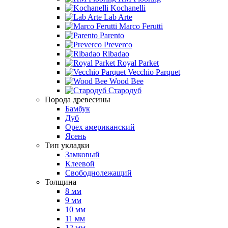
Kochanelli
Lab Arte
Marco Ferutti
Parento
Preverco
Ribadao
Royal Parket
Vecchio Parquet
Wood Bee
Стародуб
Порода древесины
Бамбук
Дуб
Орех американский
Ясень
Тип укладки
Замковый
Клеевой
Свободнолежащий
Толщина
8 мм
9 мм
10 мм
11 мм
12 мм