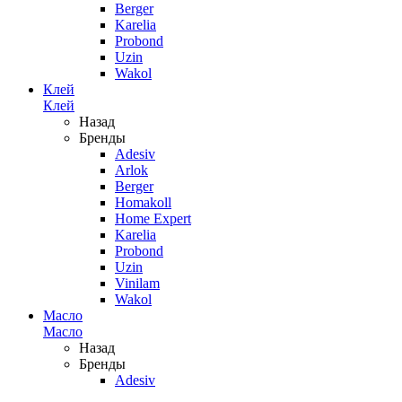
Berger
Karelia
Probond
Uzin
Wakol
Клей
Клей
Назад
Бренды
Adesiv
Arlok
Berger
Homakoll
Home Expert
Karelia
Probond
Uzin
Vinilam
Wakol
Масло
Масло
Назад
Бренды
Adesiv