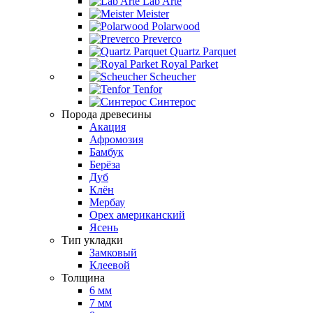
Lab Arte
Meister
Polarwood
Preverco
Quartz Parquet
Royal Parket
Scheucher
Tenfor
Синтерос
Порода древесины
Акация
Афромозия
Бамбук
Берёза
Дуб
Клён
Мербау
Орех американский
Ясень
Тип укладки
Замковый
Клеевой
Толщина
6 мм
7 мм