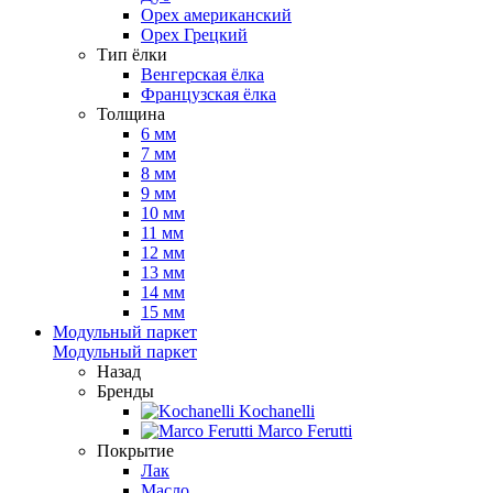
Орех американский
Орех Грецкий
Тип ёлки
Венгерская ёлка
Французская ёлка
Толщина
6 мм
7 мм
8 мм
9 мм
10 мм
11 мм
12 мм
13 мм
14 мм
15 мм
Модульный паркет
Модульный паркет
Назад
Бренды
Kochanelli
Marco Ferutti
Покрытие
Лак
Масло