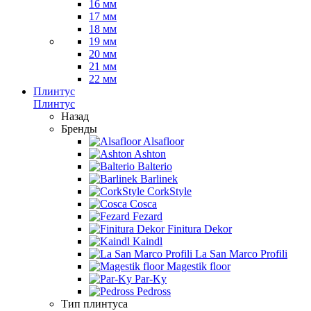
16 мм
17 мм
18 мм
19 мм
20 мм
21 мм
22 мм
Плинтус
Плинтус
Назад
Бренды
Alsafloor
Ashton
Balterio
Barlinek
CorkStyle
Cosca
Fezard
Finitura Dekor
Kaindl
La San Marco Profili
Magestik floor
Par-Ky
Pedross
Тип плинтуса