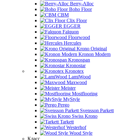
Berry-Alloc
Boho Floor
CBM
Clix Floor
EGGER
Falquon
Floorwood
Hercules
Krono Original
Kronon Modern
Kronospan
Kronostar
Kronotex
LamiWood
Maxwood
Meister
Mostflooring
MyStyle
Pergo
Svensson Parkett
Swiss Krono
Tarkett
Westerhof
Wood Style
Класс