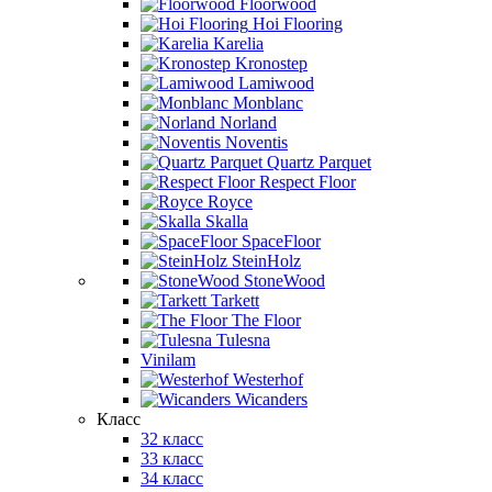
Floorwood
Hoi Flooring
Karelia
Kronostep
Lamiwood
Monblanc
Norland
Noventis
Quartz Parquet
Respect Floor
Royce
Skalla
SpaceFloor
SteinHolz
StoneWood
Tarkett
The Floor
Tulesna
Vinilam
Westerhof
Wicanders
Класс
32 класс
33 класс
34 класс