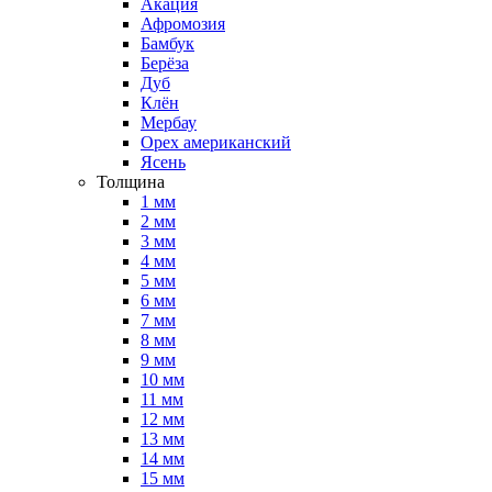
Акация
Афромозия
Бамбук
Берёза
Дуб
Клён
Мербау
Орех американский
Ясень
Толщина
1 мм
2 мм
3 мм
4 мм
5 мм
6 мм
7 мм
8 мм
9 мм
10 мм
11 мм
12 мм
13 мм
14 мм
15 мм