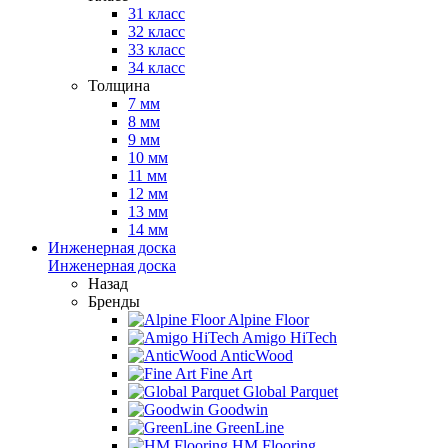
31 класс
32 класс
33 класс
34 класс
Толщина
7 мм
8 мм
9 мм
10 мм
11 мм
12 мм
13 мм
14 мм
Инженерная доска
Инженерная доска
Назад
Бренды
Alpine Floor
Amigo HiTech
AnticWood
Fine Art
Global Parquet
Goodwin
GreenLine
HM Flooring