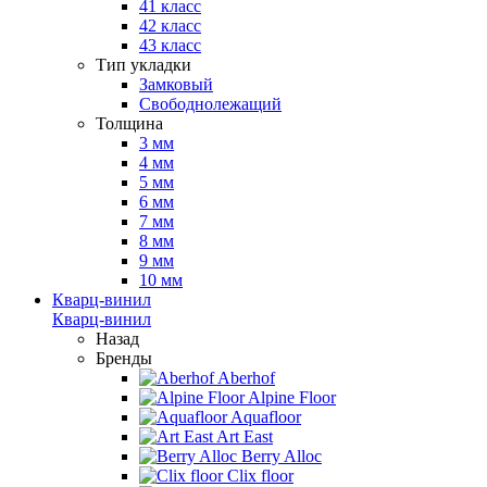
41 класс
42 класс
43 класс
Тип укладки
Замковый
Свободнолежащий
Толщина
3 мм
4 мм
5 мм
6 мм
7 мм
8 мм
9 мм
10 мм
Кварц-винил
Кварц-винил
Назад
Бренды
Aberhof
Alpine Floor
Aquafloor
Art East
Berry Alloc
Clix floor