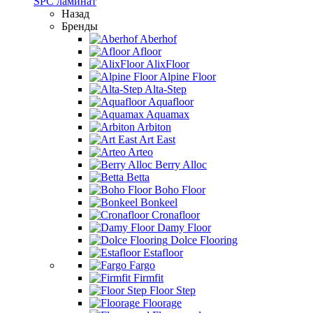
SPC ламинат
Назад
Бренды
Aberhof
Afloor
AlixFloor
Alpine Floor
Alta-Step
Aquafloor
Aquamax
Arbiton
Art East
Arteo
Berry Alloc
Betta
Boho Floor
Bonkeel
Cronafloor
Damy Floor
Dolce Flooring
Estafloor
Fargo
Firmfit
Floor Step
Floorage