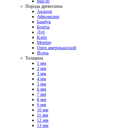
Масло
Порода древесины
Акация
Афромозия
Бамбук
Берёза
Дуб
Клён
Мербау
Орех американский
Ясень
Толщина
1 мм
2 мм
3 мм
4 мм
5 мм
6 мм
7 мм
8 мм
9 мм
10 мм
11 мм
12 мм
13 мм