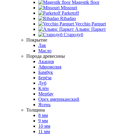
Magestik floor
Missouri
Parketoff
Ribadao
Vecchio Parquet
Альянс Паркет
Стародуб
Покрытие
Лак
Масло
Порода древесины
Акация
Афромозия
Бамбук
Берёза
Дуб
Клён
Мербау
Орех американский
Ясень
Толщина
8 мм
9 мм
10 мм
11 мм