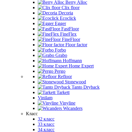
Berry Alloc
Clix floor
Decoria
Ecoclick
Egger
FastFloor
FineFlex
FineFloor
Floor factor
Forbo
Grabo
Hoffmann
Home Expert
Pergo
Refloor
Stonewood
Tanto Dryback
Tarkett
Vinilam
Vinyline
Wicanders
Класс
32 класс
33 класс
34 класс