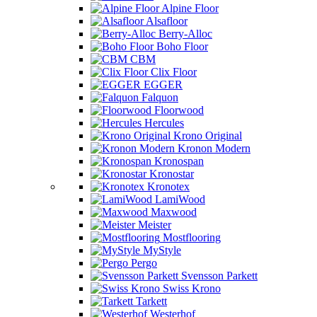
Alpine Floor
Alsafloor
Berry-Alloc
Boho Floor
CBM
Clix Floor
EGGER
Falquon
Floorwood
Hercules
Krono Original
Kronon Modern
Kronospan
Kronostar
Kronotex
LamiWood
Maxwood
Meister
Mostflooring
MyStyle
Pergo
Svensson Parkett
Swiss Krono
Tarkett
Westerhof