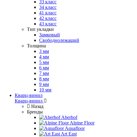
33 класс
34 класс
41 класс
42 класс
43 класс
Тип укладки
Замковый
Свободнолежащий
Толщина
3 мм
4 мм
5 мм
6 мм
7 мм
8 мм
9 мм
10 мм
Кварц-винил
Кварц-винил
Назад
Бренды
Aberhof
Alpine Floor
Aquafloor
Art East