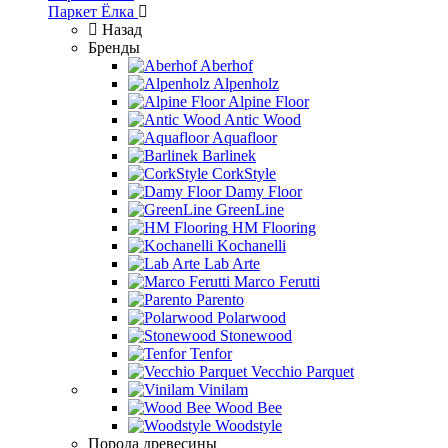
Паркет Ёлка
Назад
Бренды
Aberhof
Alpenholz
Alpine Floor
Antic Wood
Aquafloor
Barlinek
CorkStyle
Damy Floor
GreenLine
HM Flooring
Kochanelli
Lab Arte
Marco Ferutti
Parento
Polarwood
Stonewood
Tenfor
Vecchio Parquet
Vinilam
Wood Bee
Woodstyle
Порода древесины