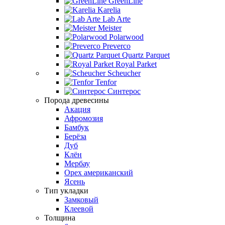
GreenLine
Karelia
Lab Arte
Meister
Polarwood
Preverco
Quartz Parquet
Royal Parket
Scheucher
Tenfor
Синтерос
Порода древесины
Акация
Афромозия
Бамбук
Берёза
Дуб
Клён
Мербау
Орех американский
Ясень
Тип укладки
Замковый
Клеевой
Толщина