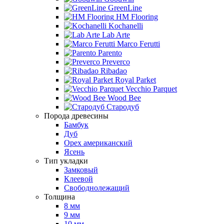
GreenLine
HM Flooring
Kochanelli
Lab Arte
Marco Ferutti
Parento
Preverco
Ribadao
Royal Parket
Vecchio Parquet
Wood Bee
Стародуб
Порода древесины
Бамбук
Дуб
Орех американский
Ясень
Тип укладки
Замковый
Клеевой
Свободнолежащий
Толщина
8 мм
9 мм
10 мм