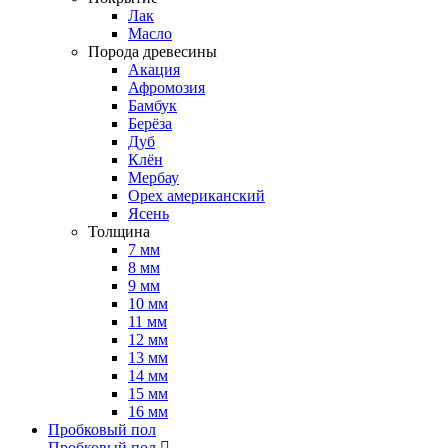
Лак
Масло
Порода древесины
Акация
Афромозия
Бамбук
Берёза
Дуб
Клён
Мербау
Орех американский
Ясень
Толщина
7 мм
8 мм
9 мм
10 мм
11 мм
12 мм
13 мм
14 мм
15 мм
16 мм
Пробковый пол
Пробковый пол