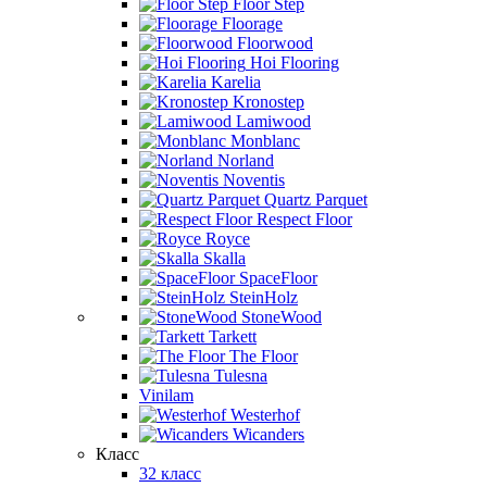
Floor Step
Floorage
Floorwood
Hoi Flooring
Karelia
Kronostep
Lamiwood
Monblanc
Norland
Noventis
Quartz Parquet
Respect Floor
Royce
Skalla
SpaceFloor
SteinHolz
StoneWood
Tarkett
The Floor
Tulesna
Vinilam
Westerhof
Wicanders
Класс
32 класс