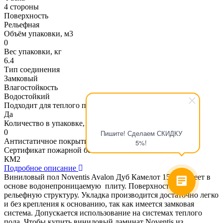
4 стороны
Поверхность
Рельефная
Объём упаковки, м3
0
Вес упаковки, кг
6.4
Тип соединения
Замковый
Влагостойкость
Водостойкий
Подходит для теплого пола
Да
Количество в упаковке, шт
0
Пишите! Сделаем СКИДКУ
Антистатичное покрытие
5%!
Сертификат пожарной безопасности
КМ2
Подробное описание
Виниловый пол Noventis Avalon Дуб Камелот 1581 - имеет в
основе водонепроницаемую плиту. Поверхность имеет
рельефную структуру. Укладка производится достаточно легко
и без крепления к основанию, так как имеется замковая
система. Допускается использование на системах теплого
пола. Чтобы купить виниловый ламинат Noventis из