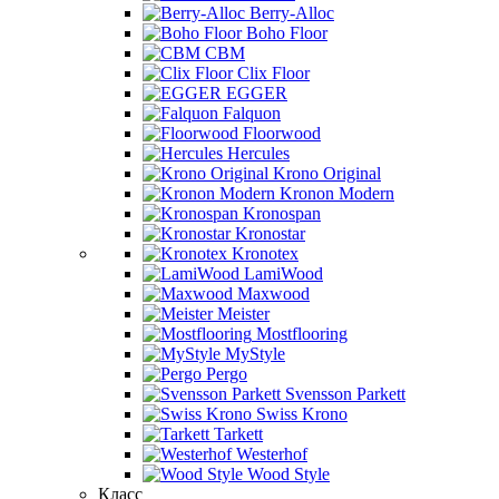
Berry-Alloc
Boho Floor
CBM
Clix Floor
EGGER
Falquon
Floorwood
Hercules
Krono Original
Kronon Modern
Kronospan
Kronostar
Kronotex
LamiWood
Maxwood
Meister
Mostflooring
MyStyle
Pergo
Svensson Parkett
Swiss Krono
Tarkett
Westerhof
Wood Style
Класс