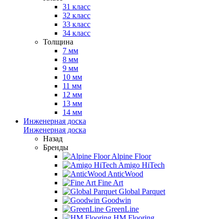
31 класс
32 класс
33 класс
34 класс
Толщина
7 мм
8 мм
9 мм
10 мм
11 мм
12 мм
13 мм
14 мм
Инженерная доска
Инженерная доска
Назад
Бренды
Alpine Floor
Amigo HiTech
AnticWood
Fine Art
Global Parquet
Goodwin
GreenLine
HM Flooring