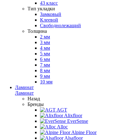
43 класс
Тип укладки
Замковый
Клеевой
Свободнолежащий
Толщина
2 мм
3 мм
4 мм
5 мм
6 мм
7 мм
8 мм
9 мм
10 мм
Ламинат
Ламинат
Назад
Бренды
AGT
Alixfloor
EverSense
Alloc
Alpine Floor
Alsafloor