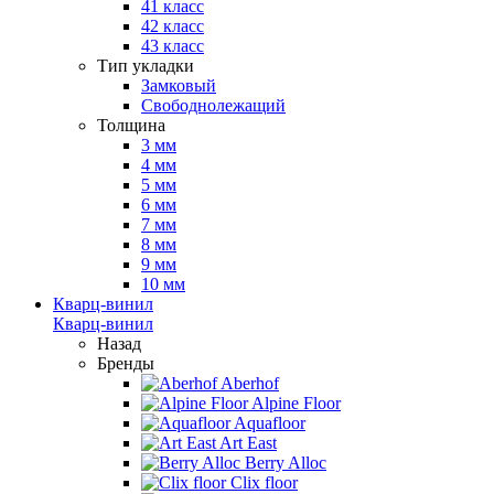
41 класс
42 класс
43 класс
Тип укладки
Замковый
Свободнолежащий
Толщина
3 мм
4 мм
5 мм
6 мм
7 мм
8 мм
9 мм
10 мм
Кварц-винил
Кварц-винил
Назад
Бренды
Aberhof
Alpine Floor
Aquafloor
Art East
Berry Alloc
Clix floor