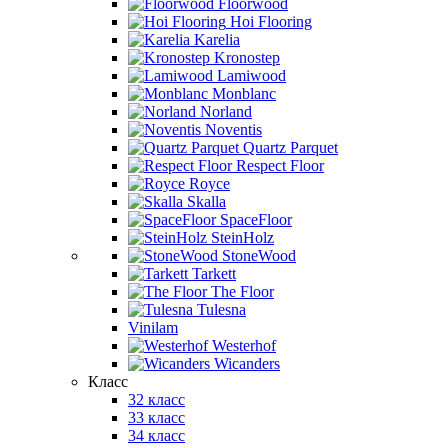
Floorwood
Hoi Flooring
Karelia
Kronostep
Lamiwood
Monblanc
Norland
Noventis
Quartz Parquet
Respect Floor
Royce
Skalla
SpaceFloor
SteinHolz
StoneWood
Tarkett
The Floor
Tulesna
Vinilam
Westerhof
Wicanders
Класс
32 класс
33 класс
34 класс