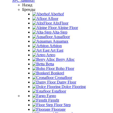
SPC ламинат
Назад
Бренды
Aberhof
Afloor
AlixFloor
Alpine Floor
Alta-Step
Aquafloor
Aquamax
Arbiton
Art East
Arteo
Berry Alloc
Betta
Boho Floor
Bonkeel
Cronafloor
Damy Floor
Dolce Flooring
Estafloor
Fargo
Firmfit
Floor Step
Floorage