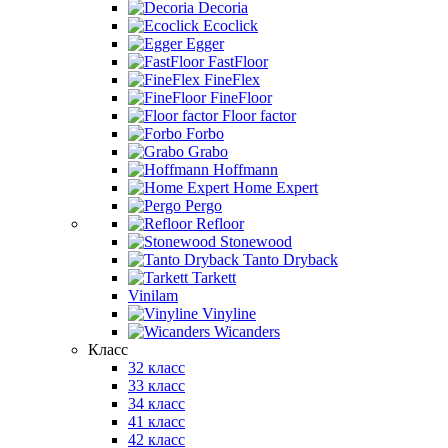
Decoria
Ecoclick
Egger
FastFloor
FineFlex
FineFloor
Floor factor
Forbo
Grabo
Hoffmann
Home Expert
Pergo
Refloor
Stonewood
Tanto Dryback
Tarkett
Vinilam
Vinyline
Wicanders
Класс
32 класс
33 класс
34 класс
41 класс
42 класс