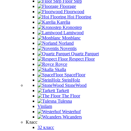
Floor Step
Floorage
Floorwood
Hoi Flooring
Karelia
Kronostep
Lamiwood
Monblanc
Norland
Noventis
Quartz Parquet
Respect Floor
Royce
Skalla
SpaceFloor
SteinHolz
StoneWood
Tarkett
The Floor
Tulesna
Vinilam
Westerhof
Wicanders
Класс
32 класс