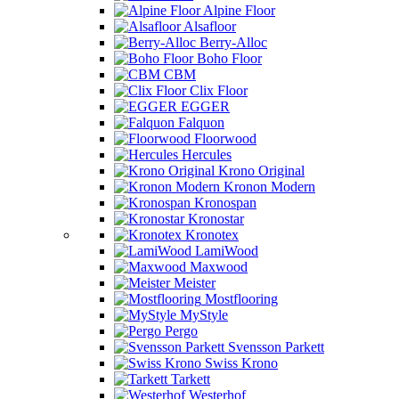
Alpine Floor
Alsafloor
Berry-Alloc
Boho Floor
CBM
Clix Floor
EGGER
Falquon
Floorwood
Hercules
Krono Original
Kronon Modern
Kronospan
Kronostar
Kronotex
LamiWood
Maxwood
Meister
Mostflooring
MyStyle
Pergo
Svensson Parkett
Swiss Krono
Tarkett
Westerhof