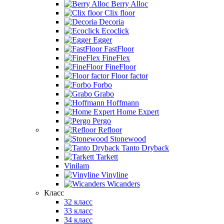
Berry Alloc
Clix floor
Decoria
Ecoclick
Egger
FastFloor
FineFlex
FineFloor
Floor factor
Forbo
Grabo
Hoffmann
Home Expert
Pergo
Refloor
Stonewood
Tanto Dryback
Tarkett
Vinilam
Vinyline
Wicanders
Класс
32 класс
33 класс
34 класс