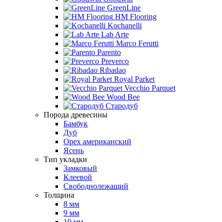
GreenLine
HM Flooring
Kochanelli
Lab Arte
Marco Ferutti
Parento
Preverco
Ribadao
Royal Parket
Vecchio Parquet
Wood Bee
Стародуб
Порода древесины
Бамбук
Дуб
Орех американский
Ясень
Тип укладки
Замковый
Клеевой
Свободнолежащий
Толщина
8 мм
9 мм
10 мм