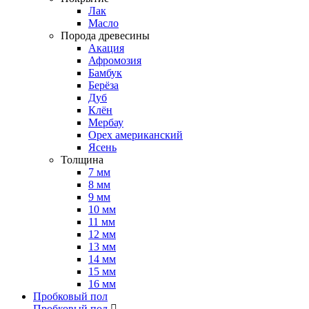
Лак
Масло
Порода древесины
Акация
Афромозия
Бамбук
Берёза
Дуб
Клён
Мербау
Орех американский
Ясень
Толщина
7 мм
8 мм
9 мм
10 мм
11 мм
12 мм
13 мм
14 мм
15 мм
16 мм
Пробковый пол
Пробковый пол