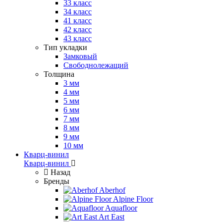
33 класс
34 класс
41 класс
42 класс
43 класс
Тип укладки
Замковый
Свободнолежащий
Толщина
3 мм
4 мм
5 мм
6 мм
7 мм
8 мм
9 мм
10 мм
Кварц-винил
Кварц-винил
Назад
Бренды
Aberhof
Alpine Floor
Aquafloor
Art East