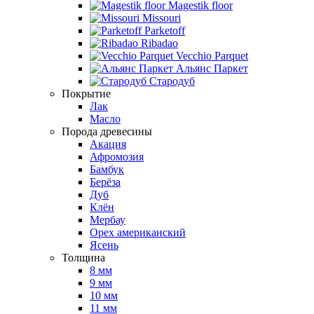
Magestik floor
Missouri
Parketoff
Ribadao
Vecchio Parquet
Альянс Паркет
Стародуб
Покрытие
Лак
Масло
Порода древесины
Акация
Афромозия
Бамбук
Берёза
Дуб
Клён
Мербау
Орех американский
Ясень
Толщина
8 мм
9 мм
10 мм
11 мм