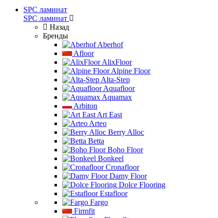
SPC ламинат
SPC ламинат
Назад
Бренды
Aberhof
Afloor
AlixFloor
Alpine Floor
Alta-Step
Aquafloor
Aquamax
Arbiton
Art East
Arteo
Berry Alloc
Betta
Boho Floor
Bonkeel
Cronafloor
Damy Floor
Dolce Flooring
Estafloor
Fargo
Firmfit