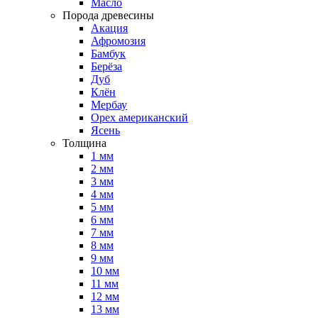
Масло
Порода древесины
Акация
Афромозия
Бамбук
Берёза
Дуб
Клён
Мербау
Орех американский
Ясень
Толщина
1 мм
2 мм
3 мм
4 мм
5 мм
6 мм
7 мм
8 мм
9 мм
10 мм
11 мм
12 мм
13 мм