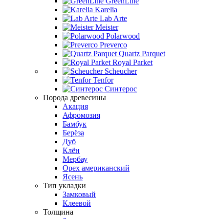
GreenLine
Karelia
Lab Arte
Meister
Polarwood
Preverco
Quartz Parquet
Royal Parket
Scheucher
Tenfor
Синтерос
Порода древесины
Акация
Афромозия
Бамбук
Берёза
Дуб
Клён
Мербау
Орех американский
Ясень
Тип укладки
Замковый
Клеевой
Толщина