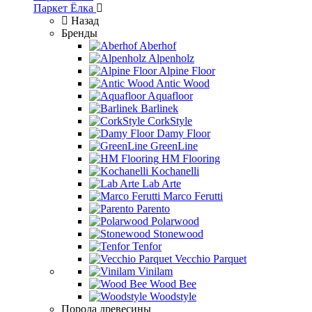
Паркет Ёлка
Назад
Бренды
Aberhof
Alpenholz
Alpine Floor
Antic Wood
Aquafloor
Barlinek
CorkStyle
Damy Floor
GreenLine
HM Flooring
Kochanelli
Lab Arte
Marco Ferutti
Parento
Polarwood
Stonewood
Tenfor
Vecchio Parquet
Vinilam
Wood Bee
Woodstyle
Порода древесины