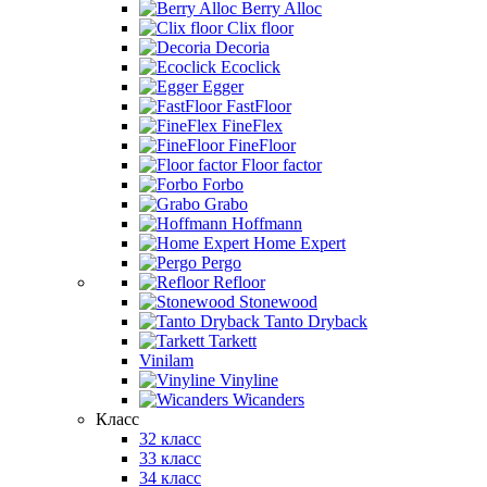
Berry Alloc
Clix floor
Decoria
Ecoclick
Egger
FastFloor
FineFlex
FineFloor
Floor factor
Forbo
Grabo
Hoffmann
Home Expert
Pergo
Refloor
Stonewood
Tanto Dryback
Tarkett
Vinilam
Vinyline
Wicanders
Класс
32 класс
33 класс
34 класс