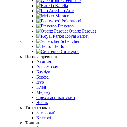
GreenLine
Karelia
Lab Arte
Meister
Polarwood
Preverco
Quartz Parquet
Royal Parket
Scheucher
Tenfor
Синтерос
Порода древесины
Акация
Афромозия
Бамбук
Берёза
Дуб
Клён
Мербау
Орех американский
Ясень
Тип укладки
Замковый
Клеевой
Толщина