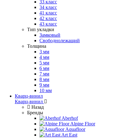
33 класс
34 класс
41 класс
42 класс
43 класс
Тип укладки
Замковый
Свободнолежащий
Толщина
3 мм
4 мм
5 мм
6 мм
7 мм
8 мм
9 мм
10 мм
Кварц-винил
Кварц-винил
Назад
Бренды
Aberhof
Alpine Floor
Aquafloor
Art East