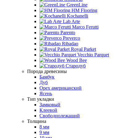
GreenLine
HM Flooring
Kochanelli
Lab Arte
Marco Ferutti
Parento
Preverco
Ribadao
Royal Parket
Vecchio Parquet
Wood Bee
Стародуб
Порода древесины
Бамбук
Дуб
Орех американский
Ясень
Тип укладки
Замковый
Клеевой
Свободнолежащий
Толщина
8 мм
9 мм
10 мм