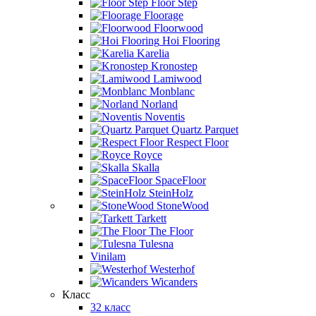
Floor Step
Floorage
Floorwood
Hoi Flooring
Karelia
Kronostep
Lamiwood
Monblanc
Norland
Noventis
Quartz Parquet
Respect Floor
Royce
Skalla
SpaceFloor
SteinHolz
StoneWood
Tarkett
The Floor
Tulesna
Vinilam
Westerhof
Wicanders
Класс
32 класс