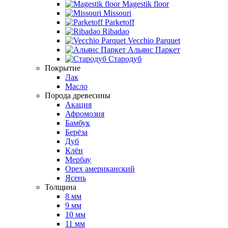
Magestik floor
Missouri
Parketoff
Ribadao
Vecchio Parquet
Альянс Паркет
Стародуб
Покрытие
Лак
Масло
Порода древесины
Акация
Афромозия
Бамбук
Берёза
Дуб
Клён
Мербау
Орех американский
Ясень
Толщина
8 мм
9 мм
10 мм
11 мм