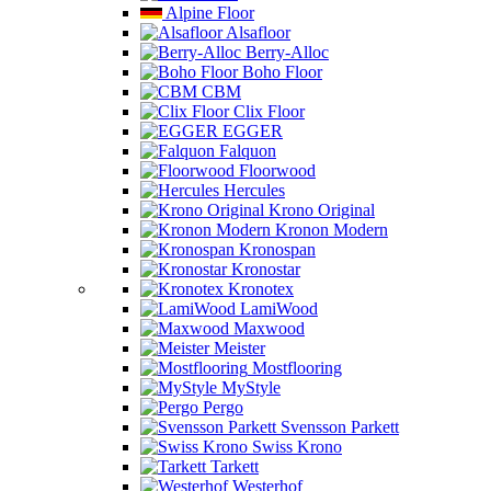
Alpine Floor
Alsafloor
Berry-Alloc
Boho Floor
CBM
Clix Floor
EGGER
Falquon
Floorwood
Hercules
Krono Original
Kronon Modern
Kronospan
Kronostar
Kronotex
LamiWood
Maxwood
Meister
Mostflooring
MyStyle
Pergo
Svensson Parkett
Swiss Krono
Tarkett
Westerhof