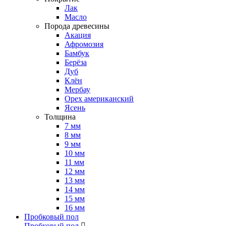
Лак
Масло
Порода древесины
Акация
Афромозия
Бамбук
Берёза
Дуб
Клён
Мербау
Орех американский
Ясень
Толщина
7 мм
8 мм
9 мм
10 мм
11 мм
12 мм
13 мм
14 мм
15 мм
16 мм
Пробковый пол
Пробковый пол