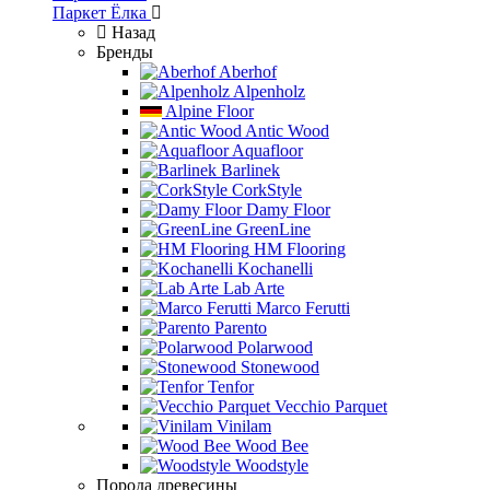
Паркет Ёлка
Назад
Бренды
Aberhof
Alpenholz
Alpine Floor
Antic Wood
Aquafloor
Barlinek
CorkStyle
Damy Floor
GreenLine
HM Flooring
Kochanelli
Lab Arte
Marco Ferutti
Parento
Polarwood
Stonewood
Tenfor
Vecchio Parquet
Vinilam
Wood Bee
Woodstyle
Порода древесины