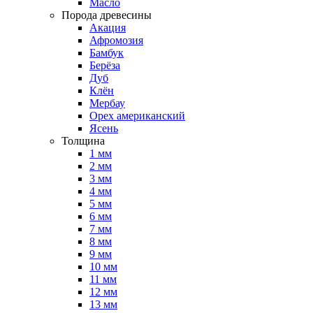
Масло
Порода древесины
Акация
Афромозия
Бамбук
Берёза
Дуб
Клён
Мербау
Орех американский
Ясень
Толщина
1 мм
2 мм
3 мм
4 мм
5 мм
6 мм
7 мм
8 мм
9 мм
10 мм
11 мм
12 мм
13 мм