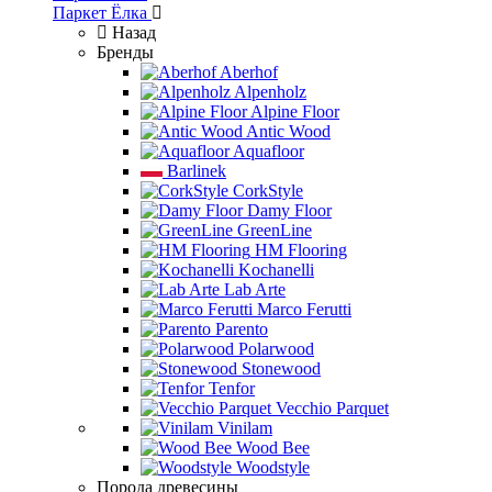
Паркет Ёлка
Назад
Бренды
Aberhof
Alpenholz
Alpine Floor
Antic Wood
Aquafloor
Barlinek
CorkStyle
Damy Floor
GreenLine
HM Flooring
Kochanelli
Lab Arte
Marco Ferutti
Parento
Polarwood
Stonewood
Tenfor
Vecchio Parquet
Vinilam
Wood Bee
Woodstyle
Порода древесины