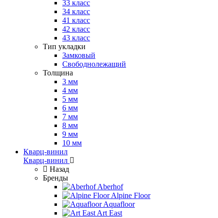
33 класс
34 класс
41 класс
42 класс
43 класс
Тип укладки
Замковый
Свободнолежащий
Толщина
3 мм
4 мм
5 мм
6 мм
7 мм
8 мм
9 мм
10 мм
Кварц-винил
Кварц-винил
Назад
Бренды
Aberhof
Alpine Floor
Aquafloor
Art East