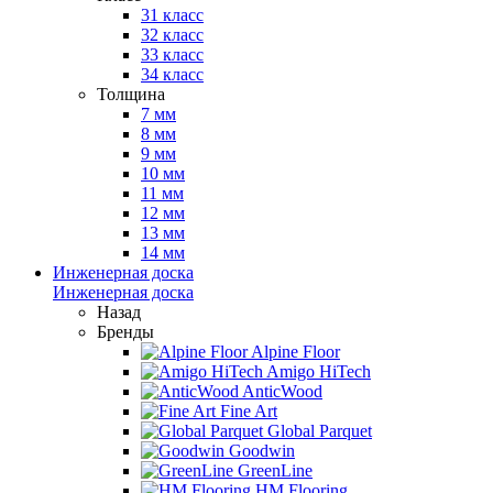
31 класс
32 класс
33 класс
34 класс
Толщина
7 мм
8 мм
9 мм
10 мм
11 мм
12 мм
13 мм
14 мм
Инженерная доска
Инженерная доска
Назад
Бренды
Alpine Floor
Amigo HiTech
AnticWood
Fine Art
Global Parquet
Goodwin
GreenLine
HM Flooring