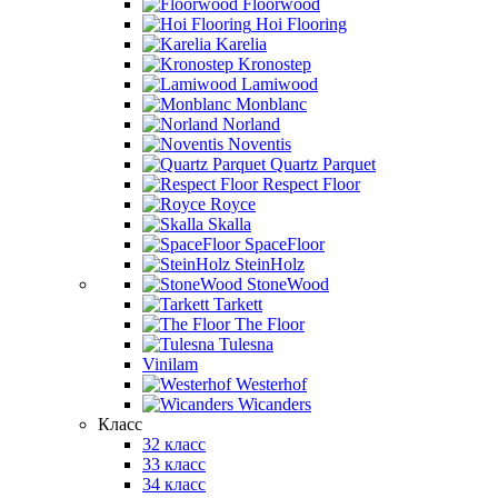
Floorwood
Hoi Flooring
Karelia
Kronostep
Lamiwood
Monblanc
Norland
Noventis
Quartz Parquet
Respect Floor
Royce
Skalla
SpaceFloor
SteinHolz
StoneWood
Tarkett
The Floor
Tulesna
Vinilam
Westerhof
Wicanders
Класс
32 класс
33 класс
34 класс