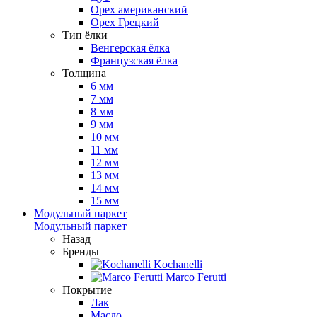
Орех американский
Орех Грецкий
Тип ёлки
Венгерская ёлка
Французская ёлка
Толщина
6 мм
7 мм
8 мм
9 мм
10 мм
11 мм
12 мм
13 мм
14 мм
15 мм
Модульный паркет
Модульный паркет
Назад
Бренды
Kochanelli
Marco Ferutti
Покрытие
Лак
Масло