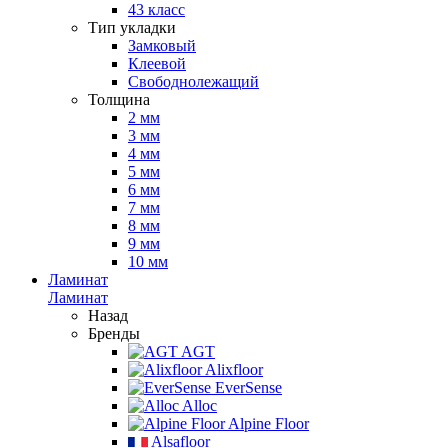
43 класс
Тип укладки
Замковый
Клеевой
Свободнолежащий
Толщина
2 мм
3 мм
4 мм
5 мм
6 мм
7 мм
8 мм
9 мм
10 мм
Ламинат
Ламинат
Назад
Бренды
AGT
Alixfloor
EverSense
Alloc
Alpine Floor
Alsafloor