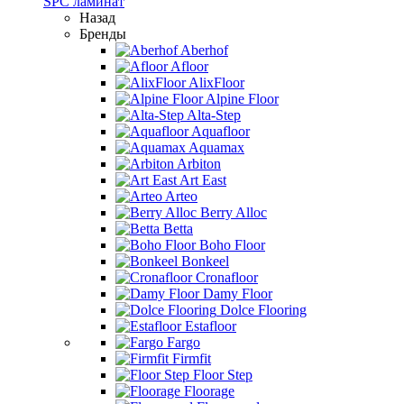
SPC ламинат
Назад
Бренды
Aberhof
Afloor
AlixFloor
Alpine Floor
Alta-Step
Aquafloor
Aquamax
Arbiton
Art East
Arteo
Berry Alloc
Betta
Boho Floor
Bonkeel
Cronafloor
Damy Floor
Dolce Flooring
Estafloor
Fargo
Firmfit
Floor Step
Floorage