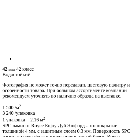
42
42 класс
класс
Водостойкий
Фотография не может точно передавать цветовую палитру и
особенности товара. При большом ассортименте компании
рекомендуем уточнять по наличию образца на выставке.
2
1 500
/м
3 240
/упаковка
2
1 упаковка = 2.16 м
SPC ламинат Royce Enjoy Дуб Эшфорд - это покрытие
толщиной 4 мм, с защитным слоем 0.3 мм. Поверхность SPC
ламината рельефная и имеет полуматовый блеск. Royce -