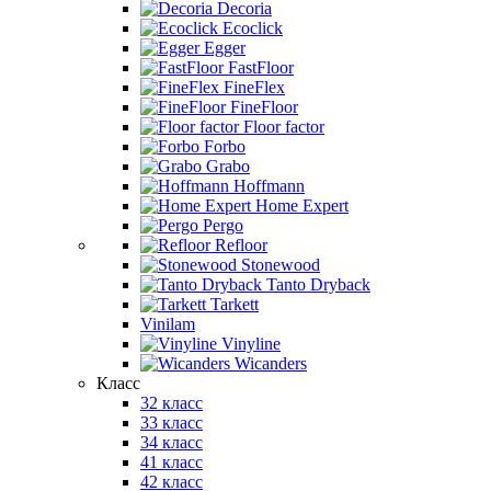
Decoria
Ecoclick
Egger
FastFloor
FineFlex
FineFloor
Floor factor
Forbo
Grabo
Hoffmann
Home Expert
Pergo
Refloor
Stonewood
Tanto Dryback
Tarkett
Vinilam
Vinyline
Wicanders
Класс
32 класс
33 класс
34 класс
41 класс
42 класс