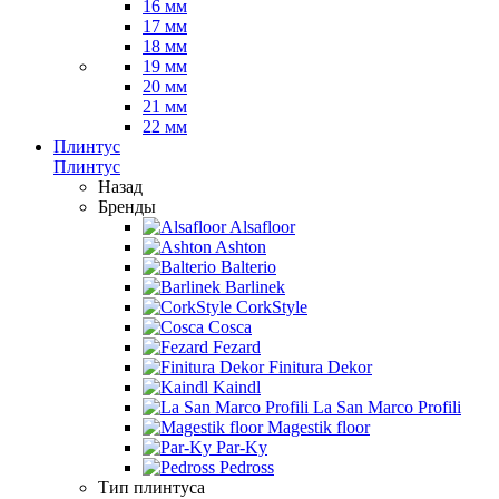
16 мм
17 мм
18 мм
19 мм
20 мм
21 мм
22 мм
Плинтус
Плинтус
Назад
Бренды
Alsafloor
Ashton
Balterio
Barlinek
CorkStyle
Cosca
Fezard
Finitura Dekor
Kaindl
La San Marco Profili
Magestik floor
Par-Ky
Pedross
Тип плинтуса