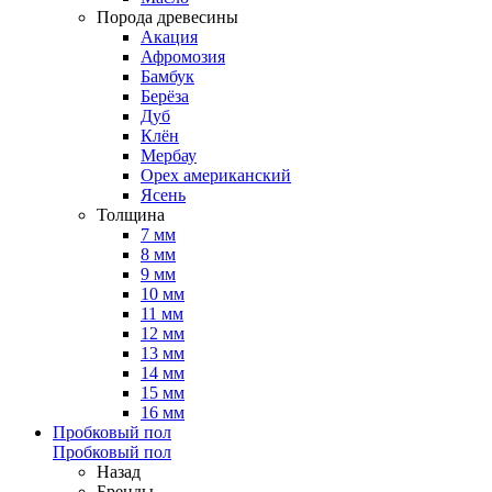
Порода древесины
Акация
Афромозия
Бамбук
Берёза
Дуб
Клён
Мербау
Орех американский
Ясень
Толщина
7 мм
8 мм
9 мм
10 мм
11 мм
12 мм
13 мм
14 мм
15 мм
16 мм
Пробковый пол
Пробковый пол
Назад
Бренды