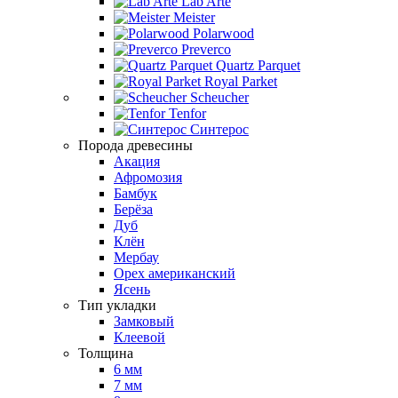
Lab Arte
Meister
Polarwood
Preverco
Quartz Parquet
Royal Parket
Scheucher
Tenfor
Синтерос
Порода древесины
Акация
Афромозия
Бамбук
Берёза
Дуб
Клён
Мербау
Орех американский
Ясень
Тип укладки
Замковый
Клеевой
Толщина
6 мм
7 мм