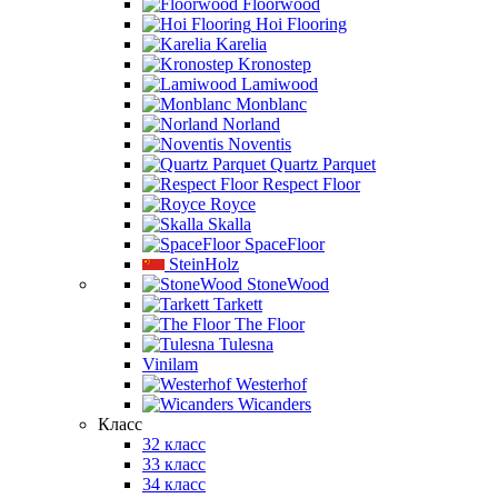
Floorwood
Hoi Flooring
Karelia
Kronostep
Lamiwood
Monblanc
Norland
Noventis
Quartz Parquet
Respect Floor
Royce
Skalla
SpaceFloor
SteinHolz
StoneWood
Tarkett
The Floor
Tulesna
Vinilam
Westerhof
Wicanders
Класс
32 класс
33 класс
34 класс