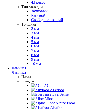
43 класс
Тип укладки
Замковый
Клеевой
Свободнолежащий
Толщина
2 мм
3 мм
4 мм
5 мм
6 мм
7 мм
8 мм
9 мм
10 мм
Ламинат
Ламинат
Назад
Бренды
AGT
Alixfloor
EverSense
Alloc
Alpine Floor
Alsafloor