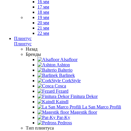
16 мм
17 мм
18 мм
19 мм
20 мм
21 мм
22 мм
Плинтус
Плинтус
Назад
Бренды
Alsafloor
Ashton
Balterio
Barlinek
CorkStyle
Cosca
Fezard
Finitura Dekor
Kaindl
La San Marco Profili
Magestik floor
Par-Ky
Pedross
Тип плинтуса