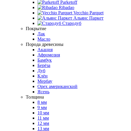
Parketoff
Ribadao
Vecchio Parquet
Альянс Паркет
Стародуб
Покрытие
Лак
Масло
Порода древесины
Акация
Афромозия
Бамбук
Берёза
Дуб
Клён
Мербау
Орех американский
Ясень
Толщина
8 мм
9 мм
10 мм
11 мм
12 мм
13 мм