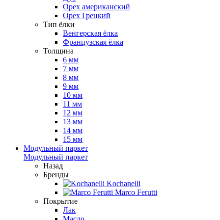
Орех американский
Орех Грецкий
Тип ёлки
Венгерская ёлка
Французская ёлка
Толщина
6 мм
7 мм
8 мм
9 мм
10 мм
11 мм
12 мм
13 мм
14 мм
15 мм
Модульный паркет
Модульный паркет
Назад
Бренды
Kochanelli
Marco Ferutti
Покрытие
Лак
Масло