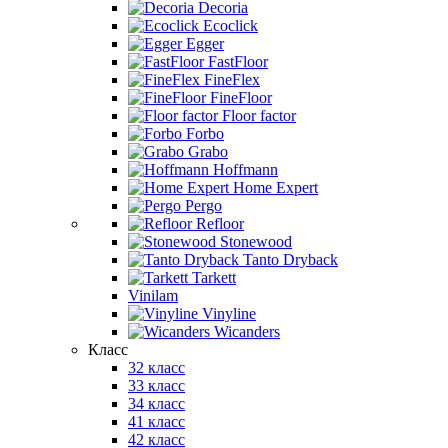
Decoria
Ecoclick
Egger
FastFloor
FineFlex
FineFloor
Floor factor
Forbo
Grabo
Hoffmann
Home Expert
Pergo
Refloor
Stonewood
Tanto Dryback
Tarkett
Vinilam
Vinyline
Wicanders
Класс
32 класс
33 класс
34 класс
41 класс
42 класс