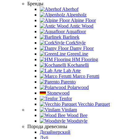
Бренды
Aberhof
Alpenholz
Alpine Floor
Antic Wood
Aquafloor
Barlinek
CorkStyle
Damy Floor
GreenLine
HM Flooring
Kochanelli
Lab Arte
Marco Ferutti
Parento
Polarwood
Stonewood
Tenfor
Vecchio Parquet
Vinilam
Wood Bee
Woodstyle
Порода древесины
Дизайнерский
Дуб