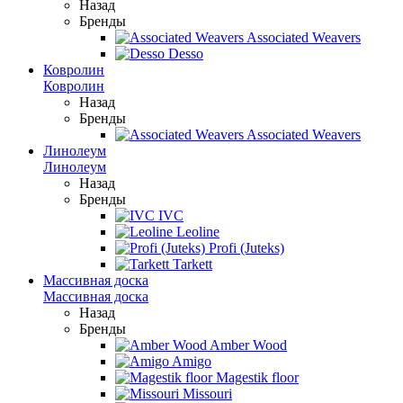
Назад
Бренды
Associated Weavers
Desso
Ковролин
Ковролин
Назад
Бренды
Associated Weavers
Линолеум
Линолеум
Назад
Бренды
IVC
Leoline
Profi (Juteks)
Tarkett
Массивная доска
Массивная доска
Назад
Бренды
Amber Wood
Amigo
Magestik floor
Missouri