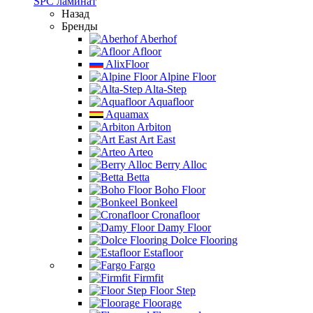
SPC ламинат
Назад
Бренды
Aberhof
Afloor
AlixFloor
Alpine Floor
Alta-Step
Aquafloor
Aquamax
Arbiton
Art East
Arteo
Berry Alloc
Betta
Boho Floor
Bonkeel
Cronafloor
Damy Floor
Dolce Flooring
Estafloor
Fargo
Firmfit
Floor Step
Floorage