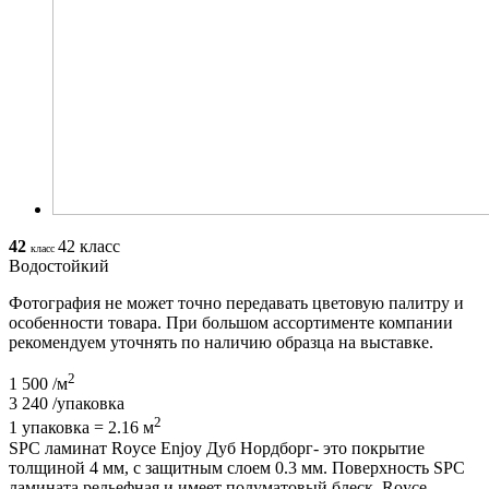
42
42 класс
класс
Водостойкий
Фотография не может точно передавать цветовую палитру и
особенности товара. При большом ассортименте компании
рекомендуем уточнять по наличию образца на выставке.
2
1 500
/м
3 240
/упаковка
2
1 упаковка = 2.16 м
SPC ламинат Royce Enjoy Дуб Нордборг- это покрытие
толщиной 4 мм, с защитным слоем 0.3 мм. Поверхность SPC
ламината рельефная и имеет полуматовый блеск. Royce -