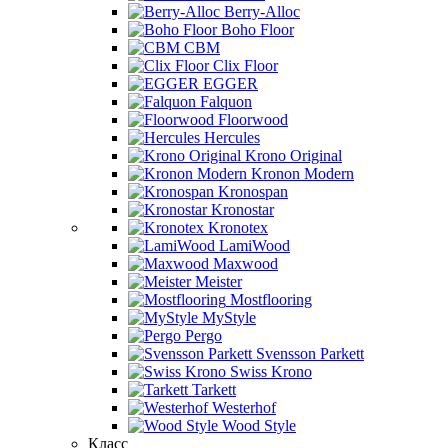
Berry-Alloc
Boho Floor
CBM
Clix Floor
EGGER
Falquon
Floorwood
Hercules
Krono Original
Kronon Modern
Kronospan
Kronostar
Kronotex
LamiWood
Maxwood
Meister
Mostflooring
MyStyle
Pergo
Svensson Parkett
Swiss Krono
Tarkett
Westerhof
Wood Style
Класс