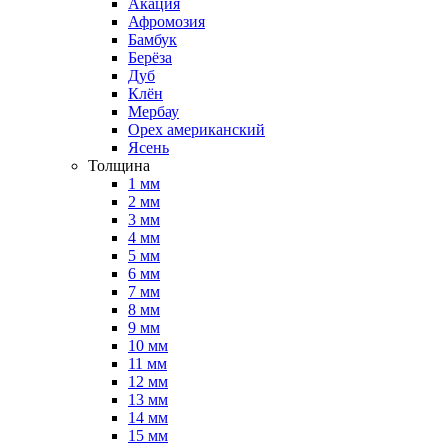
Акация
Афромозия
Бамбук
Берёза
Дуб
Клён
Мербау
Орех американский
Ясень
Толщина
1 мм
2 мм
3 мм
4 мм
5 мм
6 мм
7 мм
8 мм
9 мм
10 мм
11 мм
12 мм
13 мм
14 мм
15 мм