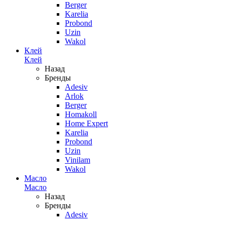
Berger
Karelia
Probond
Uzin
Wakol
Клей
Клей
Назад
Бренды
Adesiv
Arlok
Berger
Homakoll
Home Expert
Karelia
Probond
Uzin
Vinilam
Wakol
Масло
Масло
Назад
Бренды
Adesiv