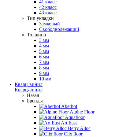
41 класс
42 класс
43 класс
Тип укладки
Замковый
Свободнолежащий
Толщина
3 мм
4 мм
5 мм
6 мм
7 мм
8 мм
9 мм
10 мм
Кварц-винил
Кварц-винил
Назад
Бренды
Aberhof
Alpine Floor
Aquafloor
Art East
Berry Alloc
Clix floor