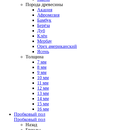
Порода древесины
Акация
Афромозия
Бамбук
Берёза
Дуб
Клён
Мербау
Орех американский
Ясень
Толщина
7 мм
8 мм
9 мм
10 мм
11 мм
12 мм
13 мм
14 мм
15 мм
16 мм
Пробковый пол
Пробковый пол
Назад
Бренды