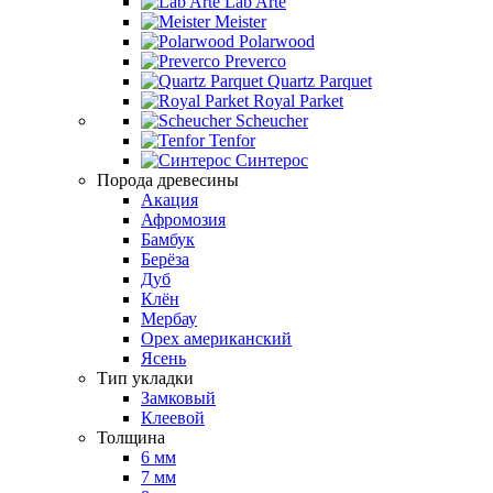
Lab Arte
Meister
Polarwood
Preverco
Quartz Parquet
Royal Parket
Scheucher
Tenfor
Синтерос
Порода древесины
Акация
Афромозия
Бамбук
Берёза
Дуб
Клён
Мербау
Орех американский
Ясень
Тип укладки
Замковый
Клеевой
Толщина
6 мм
7 мм