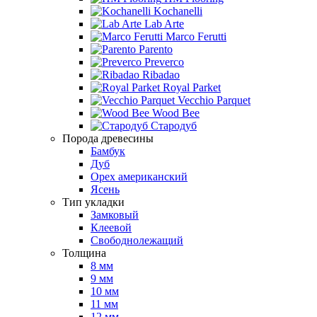
Kochanelli
Lab Arte
Marco Ferutti
Parento
Preverco
Ribadao
Royal Parket
Vecchio Parquet
Wood Bee
Стародуб
Порода древесины
Бамбук
Дуб
Орех американский
Ясень
Тип укладки
Замковый
Клеевой
Свободнолежащий
Толщина
8 мм
9 мм
10 мм
11 мм
12 мм