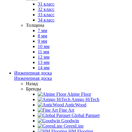
31 класс
32 класс
33 класс
34 класс
Толщина
7 мм
8 мм
9 мм
10 мм
11 мм
12 мм
13 мм
14 мм
Инженерная доска
Инженерная доска
Назад
Бренды
Alpine Floor
Amigo HiTech
AnticWood
Fine Art
Global Parquet
Goodwin
GreenLine
HM Flooring