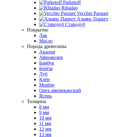
Parketoff
Ribadao
Vecchio Parquet
Альянс Паркет
Стародуб
Покрытие
Лак
Масло
Порода древесины
Акация
Афромозия
Бамбук
Берёза
Дуб
Клён
Мербау
Орех американский
Ясень
Толщина
8 мм
9 мм
10 мм
11 мм
12 мм
13 мм