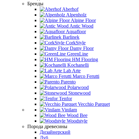
Бренды
Aberhof
Alpenholz
Alpine Floor
Antic Wood
Aquafloor
Barlinek
CorkStyle
Damy Floor
GreenLine
HM Flooring
Kochanelli
Lab Arte
Marco Ferutti
Parento
Polarwood
Stonewood
Tenfor
Vecchio Parquet
Vinilam
Wood Bee
Woodstyle
Порода древесины
Дизайнерский
Дуб