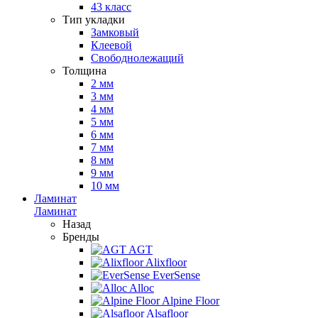
43 класс
Тип укладки
Замковый
Клеевой
Свободнолежащий
Толщина
2 мм
3 мм
4 мм
5 мм
6 мм
7 мм
8 мм
9 мм
10 мм
Ламинат
Ламинат
Назад
Бренды
AGT
Alixfloor
EverSense
Alloc
Alpine Floor
Alsafloor