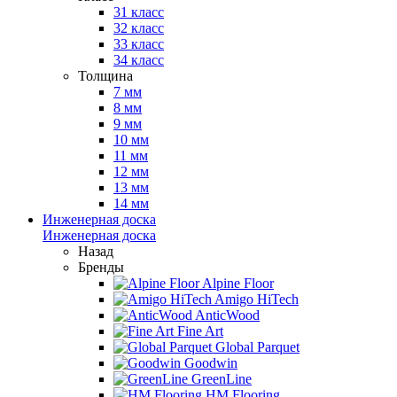
31 класс
32 класс
33 класс
34 класс
Толщина
7 мм
8 мм
9 мм
10 мм
11 мм
12 мм
13 мм
14 мм
Инженерная доска
Инженерная доска
Назад
Бренды
Alpine Floor
Amigo HiTech
AnticWood
Fine Art
Global Parquet
Goodwin
GreenLine
HM Flooring