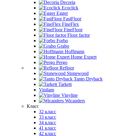
Decoria
Ecoclick
Egger
FastFloor
FineFlex
FineFloor
Floor factor
Forbo
Grabo
Hoffmann
Home Expert
Pergo
Refloor
Stonewood
Tanto Dryback
Tarkett
Vinilam
Vinyline
Wicanders
Класс
32 класс
33 класс
34 класс
41 класс
42 класс