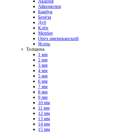
Акация
Афромозия
Бамбук
Берёза
Дуб
Клён
Мербау
Орех американский
Ясень
Толщина
1 мм
2 мм
3 мм
4 мм
5 мм
6 мм
7 мм
8 мм
9 мм
10 мм
11 мм
12 мм
13 мм
14 мм
15 мм