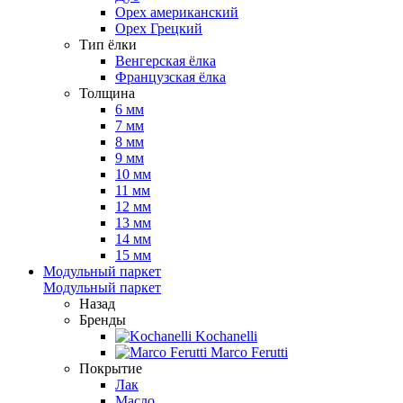
Орех американский
Орех Грецкий
Тип ёлки
Венгерская ёлка
Французская ёлка
Толщина
6 мм
7 мм
8 мм
9 мм
10 мм
11 мм
12 мм
13 мм
14 мм
15 мм
Модульный паркет
Модульный паркет
Назад
Бренды
Kochanelli
Marco Ferutti
Покрытие
Лак
Масло