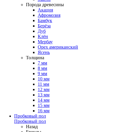
Порода древесины
Акация
Афромозия
Бамбук
Берёза
Дуб
Клён
Мербау
Орех американский
Ясень
Толщина
7 мм
8 мм
9 мм
10 мм
11 мм
12 мм
13 мм
14 мм
15 мм
16 мм
Пробковый пол
Пробковый пол
Назад
Бренды