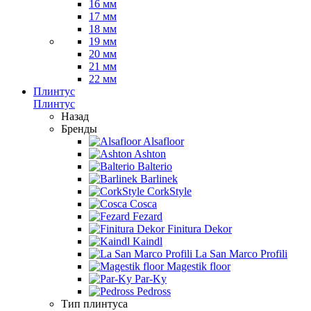
16 мм
17 мм
18 мм
19 мм
20 мм
21 мм
22 мм
Плинтус
Плинтус
Назад
Бренды
Alsafloor
Ashton
Balterio
Barlinek
CorkStyle
Cosca
Fezard
Finitura Dekor
Kaindl
La San Marco Profili
Magestik floor
Par-Ky
Pedross
Тип плинтуса