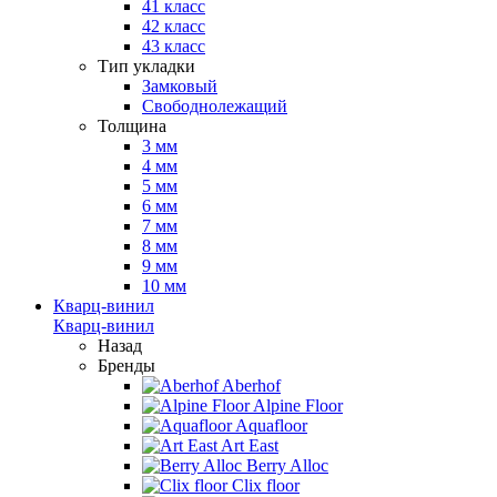
41 класс
42 класс
43 класс
Тип укладки
Замковый
Свободнолежащий
Толщина
3 мм
4 мм
5 мм
6 мм
7 мм
8 мм
9 мм
10 мм
Кварц-винил
Кварц-винил
Назад
Бренды
Aberhof
Alpine Floor
Aquafloor
Art East
Berry Alloc
Clix floor