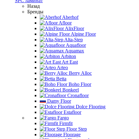
SPC ламинат
Назад
Бренды
Aberhof
Afloor
AlixFloor
Alpine Floor
Alta-Step
Aquafloor
Aquamax
Arbiton
Art East
Arteo
Berry Alloc
Betta
Boho Floor
Bonkeel
Cronafloor
Damy Floor
Dolce Flooring
Estafloor
Fargo
Firmfit
Floor Step
Floorage