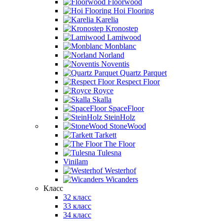
Floorwood
Hoi Flooring
Karelia
Kronostep
Lamiwood
Monblanc
Norland
Noventis
Quartz Parquet
Respect Floor
Royce
Skalla
SpaceFloor
SteinHolz
StoneWood
Tarkett
The Floor
Tulesna
Vinilam
Westerhof
Wicanders
Класс
32 класс
33 класс
34 класс