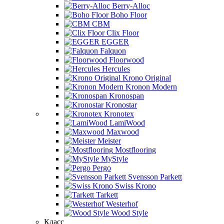
Berry-Alloc
Boho Floor
CBM
Clix Floor
EGGER
Falquon
Floorwood
Hercules
Krono Original
Kronon Modern
Kronospan
Kronostar
Kronotex
LamiWood
Maxwood
Meister
Mostflooring
MyStyle
Pergo
Svensson Parkett
Swiss Krono
Tarkett
Westerhof
Wood Style
Класс