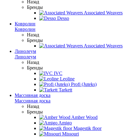
Назад
Бренды
Associated Weavers
Desso
Ковролин
Ковролин
Назад
Бренды
Associated Weavers
Линолеум
Линолеум
Назад
Бренды
IVC
Leoline
Profi (Juteks)
Tarkett
Массивная доска
Массивная доска
Назад
Бренды
Amber Wood
Amigo
Magestik floor
Missouri