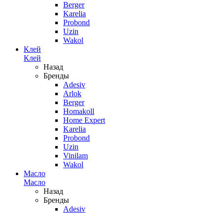
Berger
Karelia
Probond
Uzin
Wakol
Клей
Клей
Назад
Бренды
Adesiv
Arlok
Berger
Homakoll
Home Expert
Karelia
Probond
Uzin
Vinilam
Wakol
Масло
Масло
Назад
Бренды
Adesiv