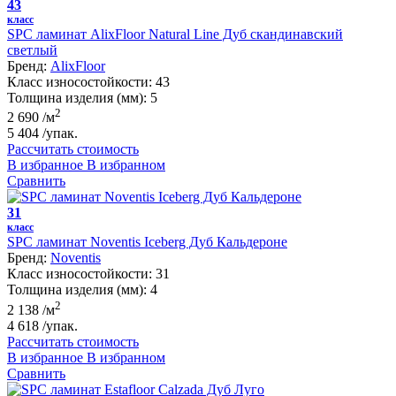
43
класс
SPC ламинат AlixFloor Natural Line Дуб скандинавский
светлый
Бренд:
AlixFloor
Класс износостойкости:
43
Толщина изделия (мм):
5
2
2 690
/м
5 404
/упак.
Рассчитать стоимость
В избранное
В избранном
Сравнить
31
класс
SPC ламинат Noventis Iceberg Дуб Кальдероне
Бренд:
Noventis
Класс износостойкости:
31
Толщина изделия (мм):
4
2
2 138
/м
4 618
/упак.
Рассчитать стоимость
В избранное
В избранном
Сравнить