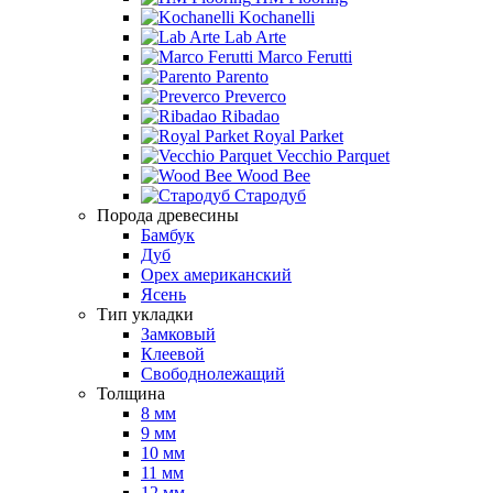
Kochanelli
Lab Arte
Marco Ferutti
Parento
Preverco
Ribadao
Royal Parket
Vecchio Parquet
Wood Bee
Стародуб
Порода древесины
Бамбук
Дуб
Орех американский
Ясень
Тип укладки
Замковый
Клеевой
Свободнолежащий
Толщина
8 мм
9 мм
10 мм
11 мм
12 мм