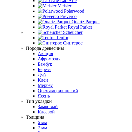
Lab Arte
Meister
Polarwood
Preverco
Quartz Parquet
Royal Parket
Scheucher
Tenfor
Синтерос
Порода древесины
Акация
Афромозия
Бамбук
Берёза
Дуб
Клён
Мербау
Орех американский
Ясень
Тип укладки
Замковый
Клеевой
Толщина
6 мм
7 мм