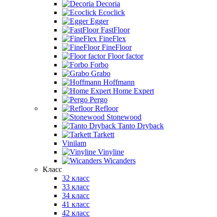
Decoria
Ecoclick
Egger
FastFloor
FineFlex
FineFloor
Floor factor
Forbo
Grabo
Hoffmann
Home Expert
Pergo
Refloor
Stonewood
Tanto Dryback
Tarkett
Vinilam
Vinyline
Wicanders
Класс
32 класс
33 класс
34 класс
41 класс
42 класс