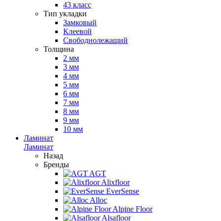
43 класс
Тип укладки
Замковый
Клеевой
Свободнолежащий
Толщина
2 мм
3 мм
4 мм
5 мм
6 мм
7 мм
8 мм
9 мм
10 мм
Ламинат
Ламинат
Назад
Бренды
AGT
Alixfloor
EverSense
Alloc
Alpine Floor
Alsafloor