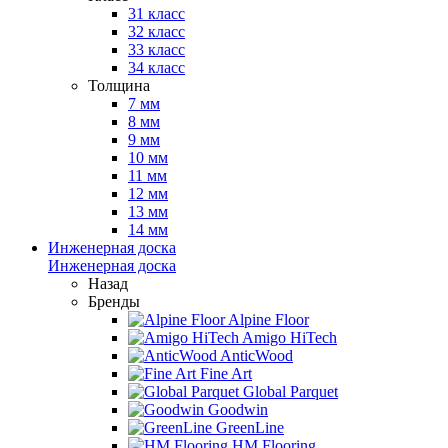
31 класс
32 класс
33 класс
34 класс
Толщина
7 мм
8 мм
9 мм
10 мм
11 мм
12 мм
13 мм
14 мм
Инженерная доска
Инженерная доска
Назад
Бренды
Alpine Floor
Amigo HiTech
AnticWood
Fine Art
Global Parquet
Goodwin
GreenLine
HM Flooring