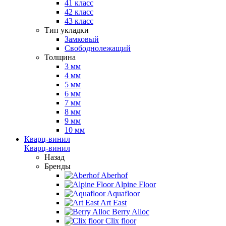
41 класс
42 класс
43 класс
Тип укладки
Замковый
Свободнолежащий
Толщина
3 мм
4 мм
5 мм
6 мм
7 мм
8 мм
9 мм
10 мм
Кварц-винил
Кварц-винил
Назад
Бренды
Aberhof
Alpine Floor
Aquafloor
Art East
Berry Alloc
Clix floor