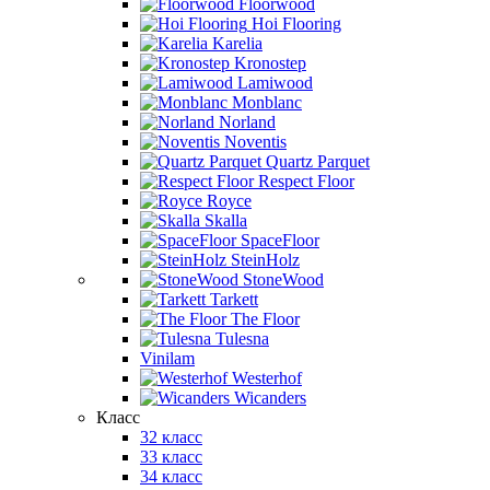
Floorwood
Hoi Flooring
Karelia
Kronostep
Lamiwood
Monblanc
Norland
Noventis
Quartz Parquet
Respect Floor
Royce
Skalla
SpaceFloor
SteinHolz
StoneWood
Tarkett
The Floor
Tulesna
Vinilam
Westerhof
Wicanders
Класс
32 класс
33 класс
34 класс