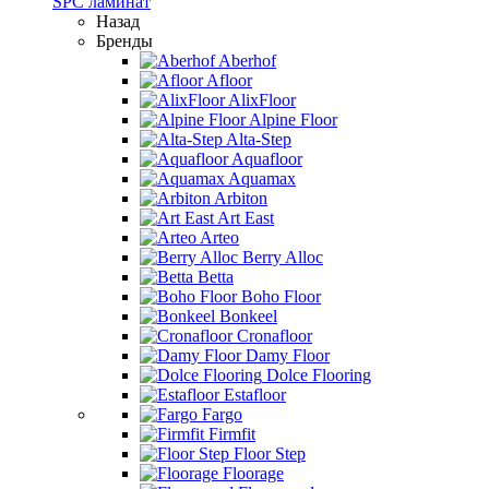
SPC ламинат
Назад
Бренды
Aberhof
Afloor
AlixFloor
Alpine Floor
Alta-Step
Aquafloor
Aquamax
Arbiton
Art East
Arteo
Berry Alloc
Betta
Boho Floor
Bonkeel
Cronafloor
Damy Floor
Dolce Flooring
Estafloor
Fargo
Firmfit
Floor Step
Floorage