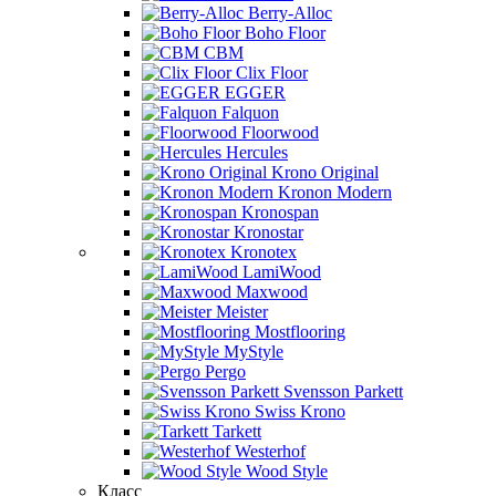
Berry-Alloc
Boho Floor
CBM
Clix Floor
EGGER
Falquon
Floorwood
Hercules
Krono Original
Kronon Modern
Kronospan
Kronostar
Kronotex
LamiWood
Maxwood
Meister
Mostflooring
MyStyle
Pergo
Svensson Parkett
Swiss Krono
Tarkett
Westerhof
Wood Style
Класс