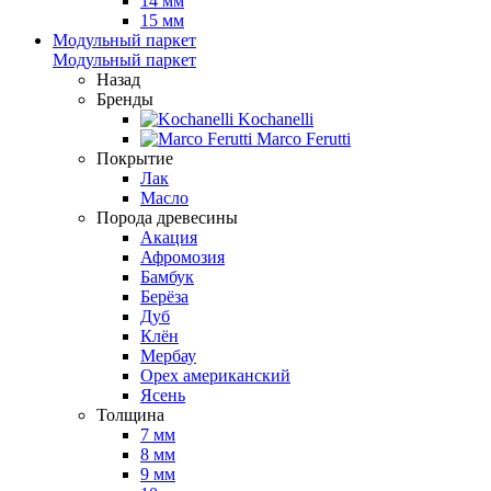
14 мм
15 мм
Модульный паркет
Модульный паркет
Назад
Бренды
Kochanelli
Marco Ferutti
Покрытие
Лак
Масло
Порода древесины
Акация
Афромозия
Бамбук
Берёза
Дуб
Клён
Мербау
Орех американский
Ясень
Толщина
7 мм
8 мм
9 мм