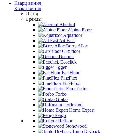
Кварц-винил
Кварц-винил
Назад
Бренды
Aberhof
Alpine Floor
Aquafloor
Art East
Berry Alloc
Clix floor
Decoria
Ecoclick
Egger
FastFloor
FineFlex
FineFloor
Floor factor
Forbo
Grabo
Hoffmann
Home Expert
Pergo
Refloor
Stonewood
Tanto Dryback