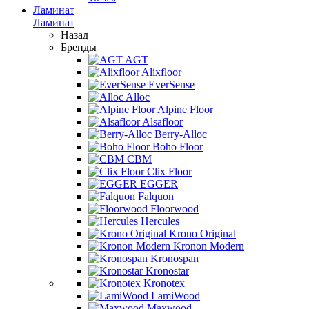
Ламинат
Ламинат
Назад
Бренды
AGT
Alixfloor
EverSense
Alloc
Alpine Floor
Alsafloor
Berry-Alloc
Boho Floor
CBM
Clix Floor
EGGER
Falquon
Floorwood
Hercules
Krono Original
Kronon Modern
Kronospan
Kronostar
Kronotex
LamiWood
Maxwood