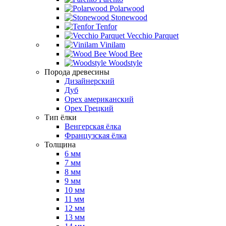
Polarwood
Stonewood
Tenfor
Vecchio Parquet
Vinilam
Wood Bee
Woodstyle
Порода древесины
Дизайнерский
Дуб
Орех американский
Орех Грецкий
Тип ёлки
Венгерская ёлка
Французская ёлка
Толщина
6 мм
7 мм
8 мм
9 мм
10 мм
11 мм
12 мм
13 мм