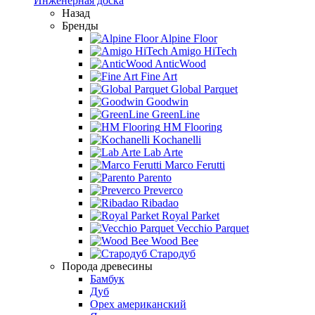
Инженерная доска
Назад
Бренды
Alpine Floor
Amigo HiTech
AnticWood
Fine Art
Global Parquet
Goodwin
GreenLine
HM Flooring
Kochanelli
Lab Arte
Marco Ferutti
Parento
Preverco
Ribadao
Royal Parket
Vecchio Parquet
Wood Bee
Стародуб
Порода древесины
Бамбук
Дуб
Орех американский