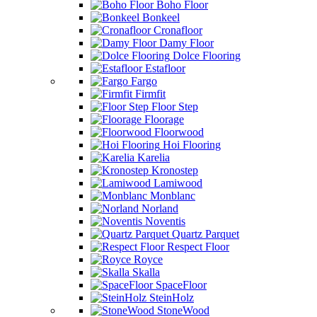
Boho Floor
Bonkeel
Cronafloor
Damy Floor
Dolce Flooring
Estafloor
Fargo
Firmfit
Floor Step
Floorage
Floorwood
Hoi Flooring
Karelia
Kronostep
Lamiwood
Monblanc
Norland
Noventis
Quartz Parquet
Respect Floor
Royce
Skalla
SpaceFloor
SteinHolz
StoneWood