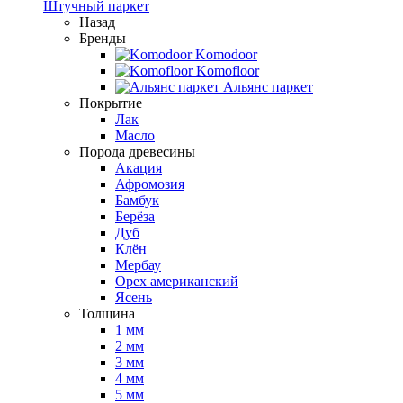
Штучный паркет
Назад
Бренды
Komodoor
Komofloor
Альянс паркет
Покрытие
Лак
Масло
Порода древесины
Акация
Афромозия
Бамбук
Берёза
Дуб
Клён
Мербау
Орех американский
Ясень
Толщина
1 мм
2 мм
3 мм
4 мм
5 мм