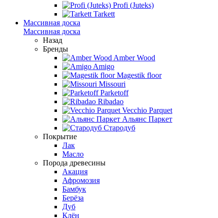
Profi (Juteks)
Tarkett
Массивная доска
Массивная доска
Назад
Бренды
Amber Wood
Amigo
Magestik floor
Missouri
Parketoff
Ribadao
Vecchio Parquet
Альянс Паркет
Стародуб
Покрытие
Лак
Масло
Порода древесины
Акация
Афромозия
Бамбук
Берёза
Дуб
Клён