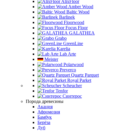
AlixFloor
Amber Wood
Baltic Wood
Barlinek
Floorwood
Focus Floor
GALATHEA
Grabo
GreenLine
Karelia
Lab Arte
Meister
Polarwood
Preverco
Quartz Parquet
Royal Parket
Scheucher
Tenfor
Синтерос
Порода древесины
Акация
Афромозия
Бамбук
Берёза
Дуб