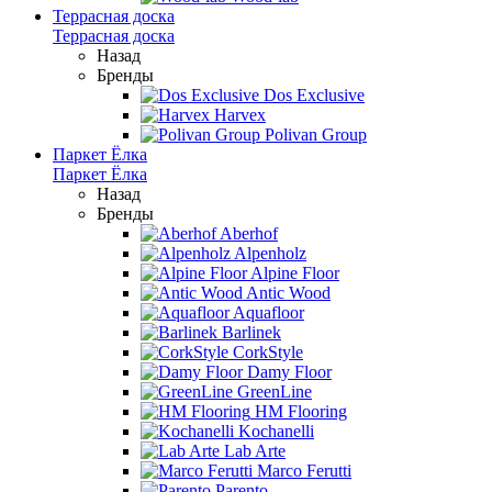
Террасная доска
Террасная доска
Назад
Бренды
Dos Exclusive
Harvex
Polivan Group
Паркет Ёлка
Паркет Ёлка
Назад
Бренды
Aberhof
Alpenholz
Alpine Floor
Antic Wood
Aquafloor
Barlinek
CorkStyle
Damy Floor
GreenLine
HM Flooring
Kochanelli
Lab Arte
Marco Ferutti
Parento