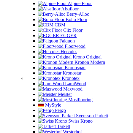
Alpine Floor
Alsafloor
Berry-Alloc
Boho Floor
CBM
Clix Floor
EGGER
Falquon
Floorwood
Hercules
Krono Original
Kronon Modern
Kronospan
Kronostar
Kronotex
LamiWood
Maxwood
Meister
Mostflooring
MyStyle
Pergo
Svensson Parkett
Swiss Krono
Tarkett
Westerhof