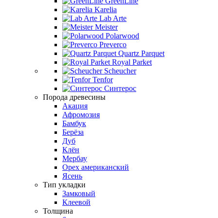
GreenLine
Karelia
Lab Arte
Meister
Polarwood
Preverco
Quartz Parquet
Royal Parket
Scheucher
Tenfor
Синтерос
Порода древесины
Акация
Афромозия
Бамбук
Берёза
Дуб
Клён
Мербау
Орех американский
Ясень
Тип укладки
Замковый
Клеевой
Толщина