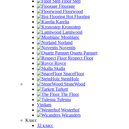
Floor Step
Floorage
Floorwood
Hoi Flooring
Karelia
Kronostep
Lamiwood
Monblanc
Norland
Noventis
Quartz Parquet
Respect Floor
Royce
Skalla
SpaceFloor
SteinHolz
StoneWood
Tarkett
The Floor
Tulesna
Vinilam
Westerhof
Wicanders
Класс
32 класс