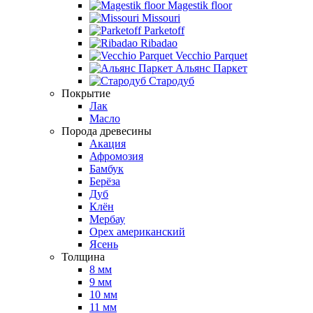
Magestik floor
Missouri
Parketoff
Ribadao
Vecchio Parquet
Альянс Паркет
Стародуб
Покрытие
Лак
Масло
Порода древесины
Акация
Афромозия
Бамбук
Берёза
Дуб
Клён
Мербау
Орех американский
Ясень
Толщина
8 мм
9 мм
10 мм
11 мм