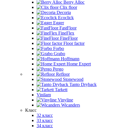
Berry Alloc
Clix floor
Decoria
Ecoclick
Egger
FastFloor
FineFlex
FineFloor
Floor factor
Forbo
Grabo
Hoffmann
Home Expert
Pergo
Refloor
Stonewood
Tanto Dryback
Tarkett
Vinilam
Vinyline
Wicanders
Класс
32 класс
33 класс
34 класс