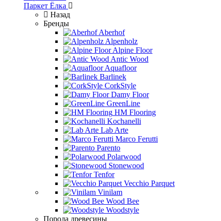
Паркет Ёлка
Назад
Бренды
Aberhof
Alpenholz
Alpine Floor
Antic Wood
Aquafloor
Barlinek
CorkStyle
Damy Floor
GreenLine
HM Flooring
Kochanelli
Lab Arte
Marco Ferutti
Parento
Polarwood
Stonewood
Tenfor
Vecchio Parquet
Vinilam
Wood Bee
Woodstyle
Порода древесины