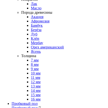
Лак
Масло
Порода древесины
Акация
Афромозия
Бамбук
Берёза
Дуб
Клён
Мербау
Орех американский
Ясень
Толщина
7 мм
8 мм
9 мм
10 мм
11 мм
12 мм
13 мм
14 мм
15 мм
16 мм
Пробковый пол
Пробковый пол