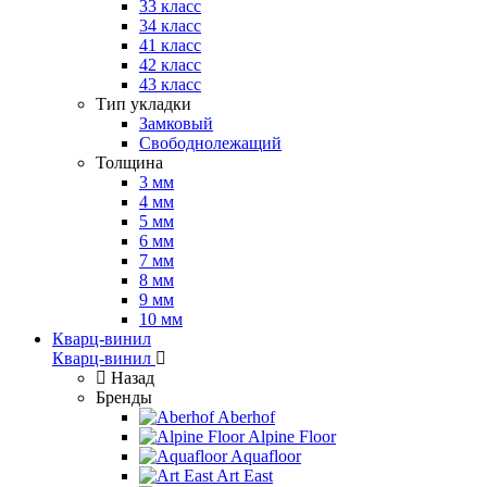
33 класс
34 класс
41 класс
42 класс
43 класс
Тип укладки
Замковый
Свободнолежащий
Толщина
3 мм
4 мм
5 мм
6 мм
7 мм
8 мм
9 мм
10 мм
Кварц-винил
Кварц-винил
Назад
Бренды
Aberhof
Alpine Floor
Aquafloor
Art East