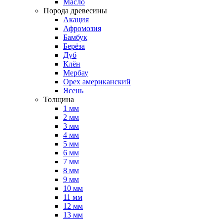
Масло
Порода древесины
Акация
Афромозия
Бамбук
Берёза
Дуб
Клён
Мербау
Орех американский
Ясень
Толщина
1 мм
2 мм
3 мм
4 мм
5 мм
6 мм
7 мм
8 мм
9 мм
10 мм
11 мм
12 мм
13 мм