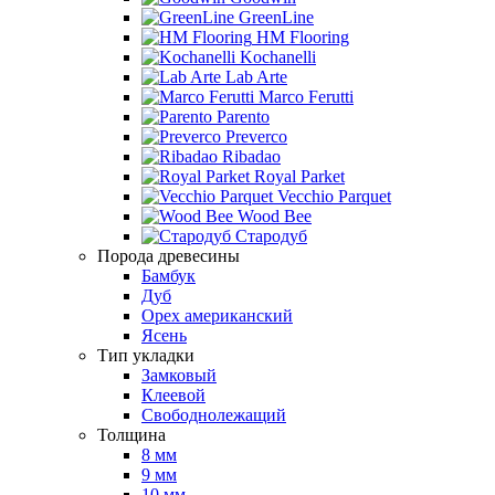
GreenLine
HM Flooring
Kochanelli
Lab Arte
Marco Ferutti
Parento
Preverco
Ribadao
Royal Parket
Vecchio Parquet
Wood Bee
Стародуб
Порода древесины
Бамбук
Дуб
Орех американский
Ясень
Тип укладки
Замковый
Клеевой
Свободнолежащий
Толщина
8 мм
9 мм
10 мм