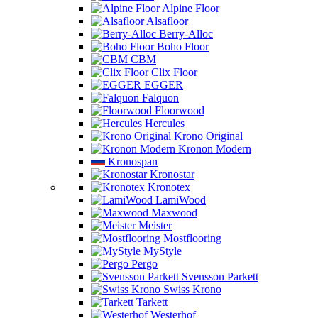
Alpine Floor
Alsafloor
Berry-Alloc
Boho Floor
CBM
Clix Floor
EGGER
Falquon
Floorwood
Hercules
Krono Original
Kronon Modern
Kronospan
Kronostar
Kronotex
LamiWood
Maxwood
Meister
Mostflooring
MyStyle
Pergo
Svensson Parkett
Swiss Krono
Tarkett
Westerhof