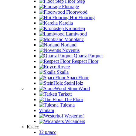
Floor Step
Floorage
Floorwood
Hoi Flooring
Karelia
Kronostep
Lamiwood
Monblanc
Norland
Noventis
Quartz Parquet
Respect Floor
Royce
Skalla
SpaceFloor
SteinHolz
StoneWood
Tarkett
The Floor
Tulesna
Vinilam
Westerhof
Wicanders
Класс
32 класс