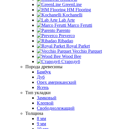
GreenLine
HM Flooring
Kochanelli
Lab Arte
Marco Ferutti
Parento
Preverco
Ribadao
Royal Parket
Vecchio Parquet
Wood Bee
Стародуб
Порода древесины
Бамбук
Дуб
Орех американский
Ясень
Тип укладки
Замковый
Клеевой
Свободнолежащий
Толщина
8 мм
9 мм
10 мм