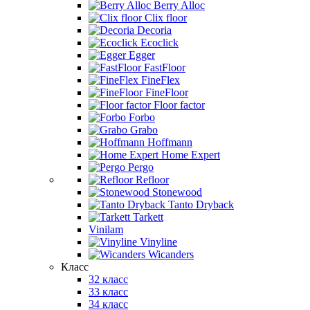
Berry Alloc
Clix floor
Decoria
Ecoclick
Egger
FastFloor
FineFlex
FineFloor
Floor factor
Forbo
Grabo
Hoffmann
Home Expert
Pergo
Refloor
Stonewood
Tanto Dryback
Tarkett
Vinilam
Vinyline
Wicanders
Класс
32 класс
33 класс
34 класс