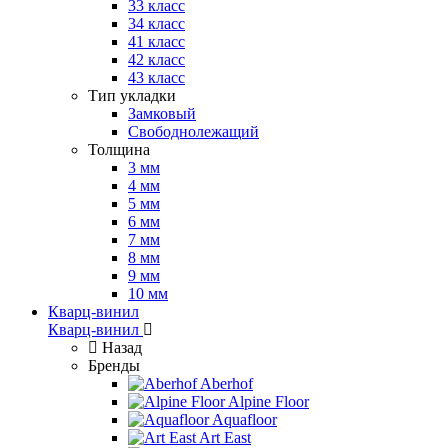
33 класс
34 класс
41 класс
42 класс
43 класс
Тип укладки
Замковый
Свободнолежащий
Толщина
3 мм
4 мм
5 мм
6 мм
7 мм
8 мм
9 мм
10 мм
Кварц-винил
Кварц-винил
Назад
Бренды
Aberhof
Alpine Floor
Aquafloor
Art East