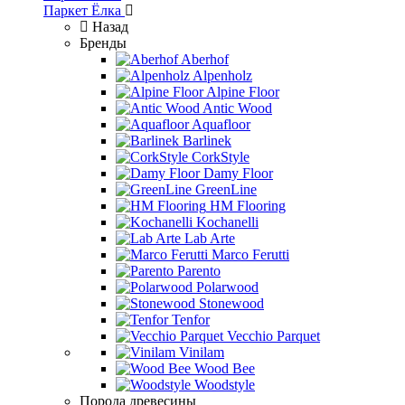
Паркет Ёлка
Назад
Бренды
Aberhof
Alpenholz
Alpine Floor
Antic Wood
Aquafloor
Barlinek
CorkStyle
Damy Floor
GreenLine
HM Flooring
Kochanelli
Lab Arte
Marco Ferutti
Parento
Polarwood
Stonewood
Tenfor
Vecchio Parquet
Vinilam
Wood Bee
Woodstyle
Порода древесины