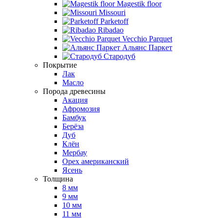
Magestik floor
Missouri
Parketoff
Ribadao
Vecchio Parquet
Альянс Паркет
Стародуб
Покрытие
Лак
Масло
Порода древесины
Акация
Афромозия
Бамбук
Берёза
Дуб
Клён
Мербау
Орех американский
Ясень
Толщина
8 мм
9 мм
10 мм
11 мм