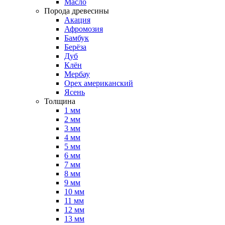
Масло
Порода древесины
Акация
Афромозия
Бамбук
Берёза
Дуб
Клён
Мербау
Орех американский
Ясень
Толщина
1 мм
2 мм
3 мм
4 мм
5 мм
6 мм
7 мм
8 мм
9 мм
10 мм
11 мм
12 мм
13 мм