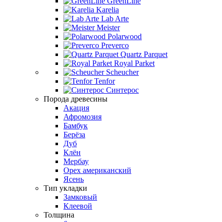
GreenLine
Karelia
Lab Arte
Meister
Polarwood
Preverco
Quartz Parquet
Royal Parket
Scheucher
Tenfor
Синтерос
Порода древесины
Акация
Афромозия
Бамбук
Берёза
Дуб
Клён
Мербау
Орех американский
Ясень
Тип укладки
Замковый
Клеевой
Толщина