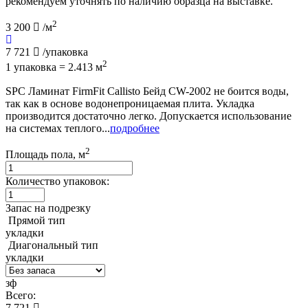
рекомендуем уточнять по наличию образца на выставке.
2
3 200
/м
7 721
/упаковка
2
1 упаковка = 2.413 м
SPC Ламинат FirmFit Callisto Бейд CW-2002 не боится воды,
так как в основе водонепроницаемая плита. Укладка
производится достаточно легко. Допускается использование
на системах теплого...
подробнее
2
Площадь пола, м
Количество упаковок:
Запас на подрезку
Прямой тип
укладки
Диагональный тип
укладки
зф
Всего:
7 721