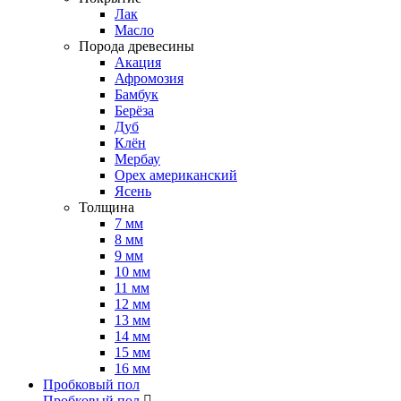
Лак
Масло
Порода древесины
Акация
Афромозия
Бамбук
Берёза
Дуб
Клён
Мербау
Орех американский
Ясень
Толщина
7 мм
8 мм
9 мм
10 мм
11 мм
12 мм
13 мм
14 мм
15 мм
16 мм
Пробковый пол
Пробковый пол