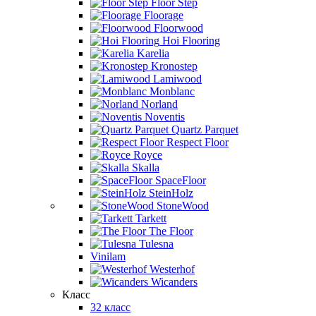
Floor Step
Floorage
Floorwood
Hoi Flooring
Karelia
Kronostep
Lamiwood
Monblanc
Norland
Noventis
Quartz Parquet
Respect Floor
Royce
Skalla
SpaceFloor
SteinHolz
StoneWood
Tarkett
The Floor
Tulesna
Vinilam
Westerhof
Wicanders
Класс
32 класс