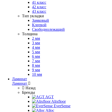
41 класс
42 класс
43 класс
Тип укладки
Замковый
Клеевой
Свободнолежащий
Толщина
2 мм
3 мм
4 мм
5 мм
6 мм
7 мм
8 мм
9 мм
10 мм
Ламинат
Ламинат
Назад
Бренды
AGT
Alixfloor
EverSense
Alloc