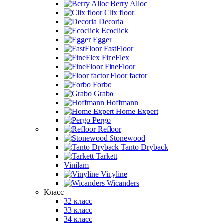
Berry Alloc
Clix floor
Decoria
Ecoclick
Egger
FastFloor
FineFlex
FineFloor
Floor factor
Forbo
Grabo
Hoffmann
Home Expert
Pergo
Refloor
Stonewood
Tanto Dryback
Tarkett
Vinilam
Vinyline
Wicanders
Класс
32 класс
33 класс
34 класс