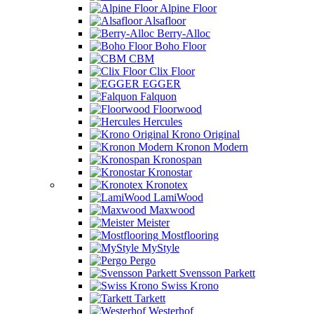
Alpine Floor
Alsafloor
Berry-Alloc
Boho Floor
CBM
Clix Floor
EGGER
Falquon
Floorwood
Hercules
Krono Original
Kronon Modern
Kronospan
Kronostar
Kronotex
LamiWood
Maxwood
Meister
Mostflooring
MyStyle
Pergo
Svensson Parkett
Swiss Krono
Tarkett
Westerhof