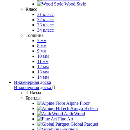
Wood Style
Класс
31 класс
32 класс
33 класс
34 класс
Толщина
7 мм
8 мм
9 мм
10 мм
11 мм
12 мм
13 мм
14 мм
Инженерная доска
Инженерная доска
Назад
Бренды
Alpine Floor
Amigo HiTech
AnticWood
Fine Art
Global Parquet
Goodwin