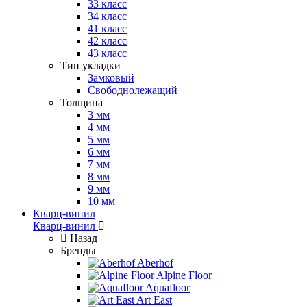
33 класс
34 класс
41 класс
42 класс
43 класс
Тип укладки
Замковый
Свободнолежащий
Толщина
3 мм
4 мм
5 мм
6 мм
7 мм
8 мм
9 мм
10 мм
Кварц-винил
Кварц-винил
Назад
Бренды
Aberhof
Alpine Floor
Aquafloor
Art East