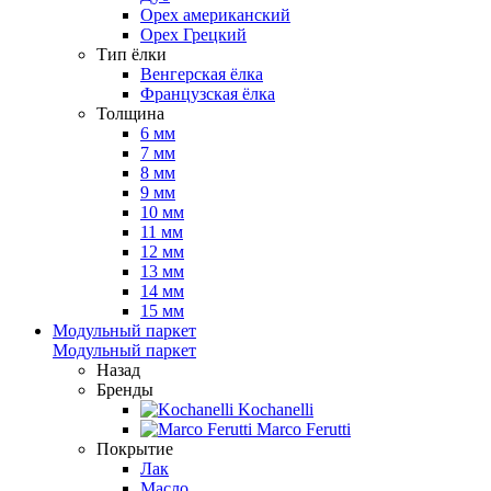
Орех американский
Орех Грецкий
Тип ёлки
Венгерская ёлка
Французская ёлка
Толщина
6 мм
7 мм
8 мм
9 мм
10 мм
11 мм
12 мм
13 мм
14 мм
15 мм
Модульный паркет
Модульный паркет
Назад
Бренды
Kochanelli
Marco Ferutti
Покрытие
Лак
Масло