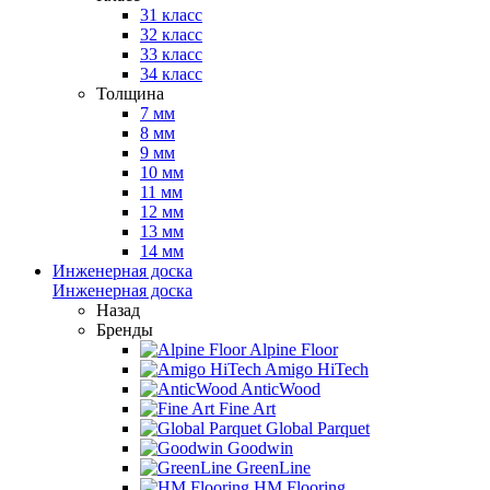
31 класс
32 класс
33 класс
34 класс
Толщина
7 мм
8 мм
9 мм
10 мм
11 мм
12 мм
13 мм
14 мм
Инженерная доска
Инженерная доска
Назад
Бренды
Alpine Floor
Amigo HiTech
AnticWood
Fine Art
Global Parquet
Goodwin
GreenLine
HM Flooring