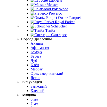
Lab Arte
Meister
Polarwood
Preverco
Quartz Parquet
Royal Parket
Scheucher
Tenfor
Синтерос
Порода древесины
Акация
Афромозия
Бамбук
Берёза
Дуб
Клён
Мербау
Орех американский
Ясень
Тип укладки
Замковый
Клеевой
Толщина
6 мм
7 мм