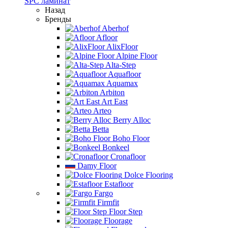
SPC ламинат
Назад
Бренды
Aberhof
Afloor
AlixFloor
Alpine Floor
Alta-Step
Aquafloor
Aquamax
Arbiton
Art East
Arteo
Berry Alloc
Betta
Boho Floor
Bonkeel
Cronafloor
Damy Floor
Dolce Flooring
Estafloor
Fargo
Firmfit
Floor Step
Floorage