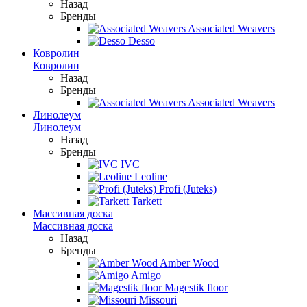
Назад
Бренды
Associated Weavers
Desso
Ковролин
Ковролин
Назад
Бренды
Associated Weavers
Линолеум
Линолеум
Назад
Бренды
IVC
Leoline
Profi (Juteks)
Tarkett
Массивная доска
Массивная доска
Назад
Бренды
Amber Wood
Amigo
Magestik floor
Missouri