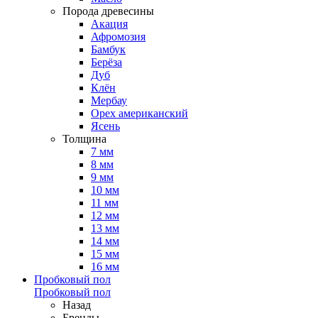
Порода древесины
Акация
Афромозия
Бамбук
Берёза
Дуб
Клён
Мербау
Орех американский
Ясень
Толщина
7 мм
8 мм
9 мм
10 мм
11 мм
12 мм
13 мм
14 мм
15 мм
16 мм
Пробковый пол
Пробковый пол
Назад
Бренды