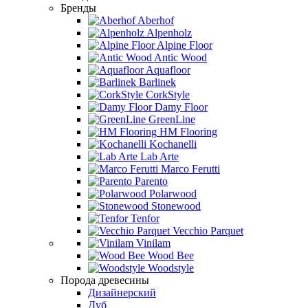
Бренды
Aberhof
Alpenholz
Alpine Floor
Antic Wood
Aquafloor
Barlinek
CorkStyle
Damy Floor
GreenLine
HM Flooring
Kochanelli
Lab Arte
Marco Ferutti
Parento
Polarwood
Stonewood
Tenfor
Vecchio Parquet
Vinilam
Wood Bee
Woodstyle
Порода древесины
Дизайнерский
Дуб