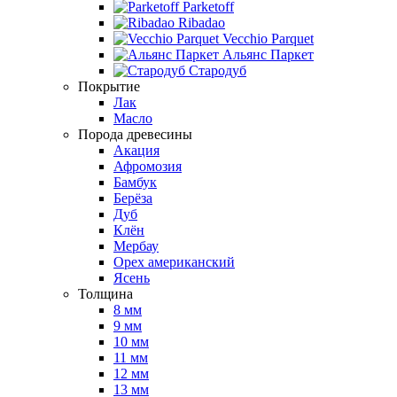
Parketoff
Ribadao
Vecchio Parquet
Альянс Паркет
Стародуб
Покрытие
Лак
Масло
Порода древесины
Акация
Афромозия
Бамбук
Берёза
Дуб
Клён
Мербау
Орех американский
Ясень
Толщина
8 мм
9 мм
10 мм
11 мм
12 мм
13 мм