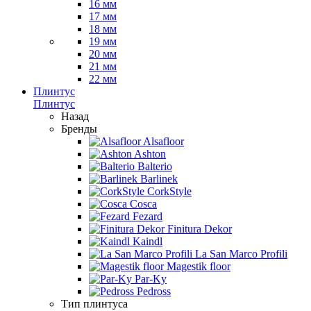
16 мм
17 мм
18 мм
19 мм
20 мм
21 мм
22 мм
Плинтус
Плинтус
Назад
Бренды
Alsafloor
Ashton
Balterio
Barlinek
CorkStyle
Cosca
Fezard
Finitura Dekor
Kaindl
La San Marco Profili
Magestik floor
Par-Ky
Pedross
Тип плинтуса