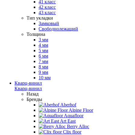
41 класс
42 класс
43 класс
Тип укладки
Замковый
Свободнолежащий
Толщина
3 мм
4 мм
5 мм
6 мм
7 мм
8 мм
9 мм
10 мм
Кварц-винил
Кварц-винил
Назад
Бренды
Aberhof
Alpine Floor
Aquafloor
Art East
Berry Alloc
Clix floor