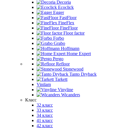
Decoria
Ecoclick
Egger
FastFloor
FineFlex
FineFloor
Floor factor
Forbo
Grabo
Hoffmann
Home Expert
Pergo
Refloor
Stonewood
Tanto Dryback
Tarkett
Vinilam
Vinyline
Wicanders
Класс
32 класс
33 класс
34 класс
41 класс
42 класс