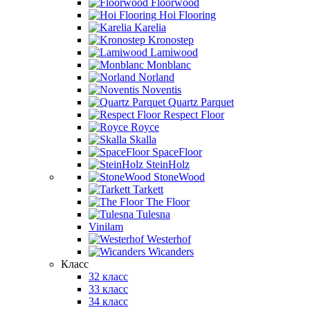
Floorwood
Hoi Flooring
Karelia
Kronostep
Lamiwood
Monblanc
Norland
Noventis
Quartz Parquet
Respect Floor
Royce
Skalla
SpaceFloor
SteinHolz
StoneWood
Tarkett
The Floor
Tulesna
Vinilam
Westerhof
Wicanders
Класс
32 класс
33 класс
34 класс