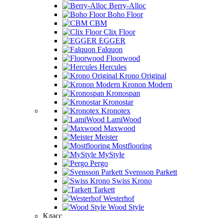
Berry-Alloc
Boho Floor
CBM
Clix Floor
EGGER
Falquon
Floorwood
Hercules
Krono Original
Kronon Modern
Kronospan
Kronostar
Kronotex
LamiWood
Maxwood
Meister
Mostflooring
MyStyle
Pergo
Svensson Parkett
Swiss Krono
Tarkett
Westerhof
Wood Style
Класс