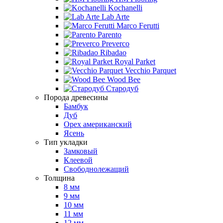
Kochanelli
Lab Arte
Marco Ferutti
Parento
Preverco
Ribadao
Royal Parket
Vecchio Parquet
Wood Bee
Стародуб
Порода древесины
Бамбук
Дуб
Орех американский
Ясень
Тип укладки
Замковый
Клеевой
Свободнолежащий
Толщина
8 мм
9 мм
10 мм
11 мм
12 мм