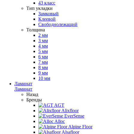
43 класс
Тип укладки
Замковый
Клеевой
Свободнолежащий
Толщина
2 мм
3 мм
4 мм
5 мм
6 мм
7 мм
8 мм
9 мм
10 мм
Ламинат
Ламинат
Назад
Бренды
AGT
Alixfloor
EverSense
Alloc
Alpine Floor
Alsafloor