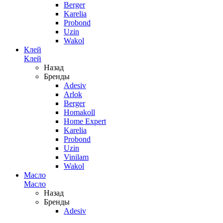
Berger
Karelia
Probond
Uzin
Wakol
Клей
Клей
Назад
Бренды
Adesiv
Arlok
Berger
Homakoll
Home Expert
Karelia
Probond
Uzin
Vinilam
Wakol
Масло
Масло
Назад
Бренды
Adesiv