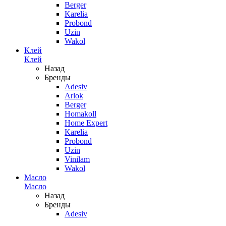
Berger
Karelia
Probond
Uzin
Wakol
Клей
Клей
Назад
Бренды
Adesiv
Arlok
Berger
Homakoll
Home Expert
Karelia
Probond
Uzin
Vinilam
Wakol
Масло
Масло
Назад
Бренды
Adesiv