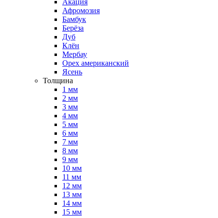
Акация
Афромозия
Бамбук
Берёза
Дуб
Клён
Мербау
Орех американский
Ясень
Толщина
1 мм
2 мм
3 мм
4 мм
5 мм
6 мм
7 мм
8 мм
9 мм
10 мм
11 мм
12 мм
13 мм
14 мм
15 мм