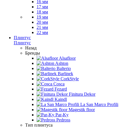
16 мм
17 мм
18 мм
19 мм
20 мм
21 мм
22 мм
Плинтус
Плинтус
Назад
Бренды
Alsafloor
Ashton
Balterio
Barlinek
CorkStyle
Cosca
Fezard
Finitura Dekor
Kaindl
La San Marco Profili
Magestik floor
Par-Ky
Pedross
Тип плинтуса