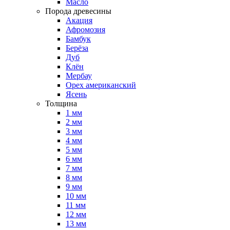
Масло
Порода древесины
Акация
Афромозия
Бамбук
Берёза
Дуб
Клён
Мербау
Орех американский
Ясень
Толщина
1 мм
2 мм
3 мм
4 мм
5 мм
6 мм
7 мм
8 мм
9 мм
10 мм
11 мм
12 мм
13 мм