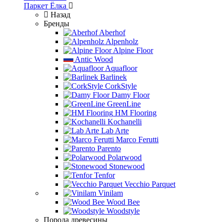
Паркет Ёлка
Назад
Бренды
Aberhof
Alpenholz
Alpine Floor
Antic Wood
Aquafloor
Barlinek
CorkStyle
Damy Floor
GreenLine
HM Flooring
Kochanelli
Lab Arte
Marco Ferutti
Parento
Polarwood
Stonewood
Tenfor
Vecchio Parquet
Vinilam
Wood Bee
Woodstyle
Порода древесины