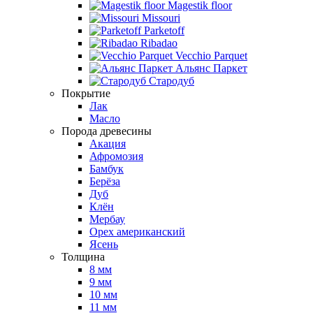
Magestik floor
Missouri
Parketoff
Ribadao
Vecchio Parquet
Альянс Паркет
Стародуб
Покрытие
Лак
Масло
Порода древесины
Акация
Афромозия
Бамбук
Берёза
Дуб
Клён
Мербау
Орех американский
Ясень
Толщина
8 мм
9 мм
10 мм
11 мм