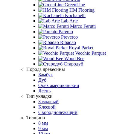
GreenLine
HM Flooring
Kochanelli
Lab Arte
Marco Ferutti
Parento
Preverco
Ribadao
Royal Parket
Vecchio Parquet
Wood Bee
Стародуб
Порода древесины
Бамбук
Дуб
Орех американский
Ясень
Тип укладки
Замковый
Клеевой
Свободнолежащий
Толщина
8 мм
9 мм
10 мм