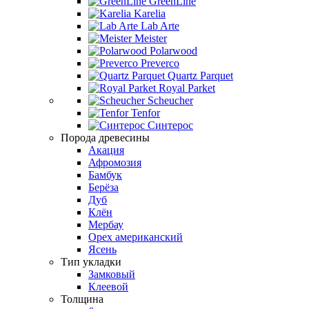
GreenLine
Karelia
Lab Arte
Meister
Polarwood
Preverco
Quartz Parquet
Royal Parket
Scheucher
Tenfor
Синтерос
Порода древесины
Акация
Афромозия
Бамбук
Берёза
Дуб
Клён
Мербау
Орех американский
Ясень
Тип укладки
Замковый
Клеевой
Толщина