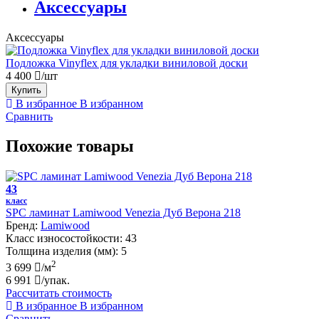
Аксессуары
Аксессуары
Подложка Vinyflex для укладки виниловой доски
4 400
/шт
Купить
В избранное
В избранном
Сравнить
Похожие товары
43
класс
SPC ламинат Lamiwood Venezia Дуб Верона 218
Бренд:
Lamiwood
Класс износостойкости:
43
Толщина изделия (мм):
5
2
3 699
/м
6 991
/упак.
Рассчитать стоимость
В избранное
В избранном
Сравнить