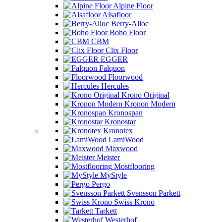
Alpine Floor
Alsafloor
Berry-Alloc
Boho Floor
CBM
Clix Floor
EGGER
Falquon
Floorwood
Hercules
Krono Original
Kronon Modern
Kronospan
Kronostar
Kronotex
LamiWood
Maxwood
Meister
Mostflooring
MyStyle
Pergo
Svensson Parkett
Swiss Krono
Tarkett
Westerhof