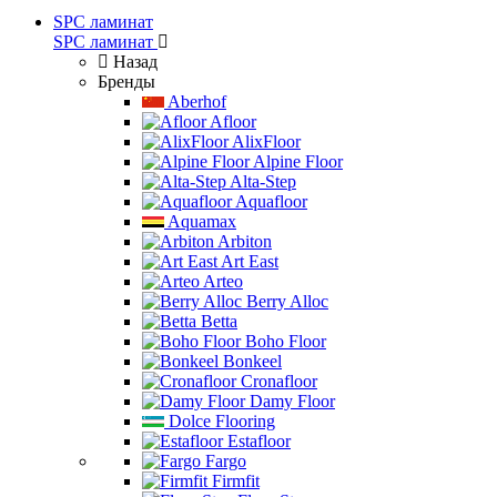
SPC ламинат
SPC ламинат
Назад
Бренды
Aberhof
Afloor
AlixFloor
Alpine Floor
Alta-Step
Aquafloor
Aquamax
Arbiton
Art East
Arteo
Berry Alloc
Betta
Boho Floor
Bonkeel
Cronafloor
Damy Floor
Dolce Flooring
Estafloor
Fargo
Firmfit