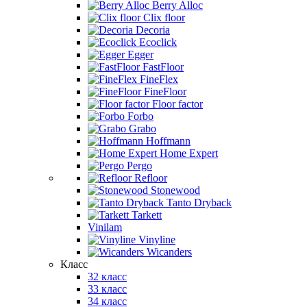
Berry Alloc
Clix floor
Decoria
Ecoclick
Egger
FastFloor
FineFlex
FineFloor
Floor factor
Forbo
Grabo
Hoffmann
Home Expert
Pergo
Refloor
Stonewood
Tanto Dryback
Tarkett
Vinilam
Vinyline
Wicanders
Класс
32 класс
33 класс
34 класс