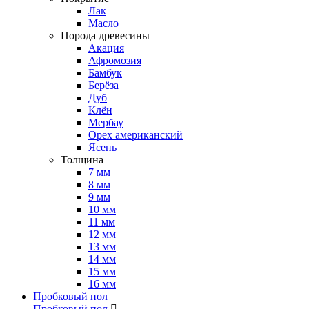
Лак
Масло
Порода древесины
Акация
Афромозия
Бамбук
Берёза
Дуб
Клён
Мербау
Орех американский
Ясень
Толщина
7 мм
8 мм
9 мм
10 мм
11 мм
12 мм
13 мм
14 мм
15 мм
16 мм
Пробковый пол
Пробковый пол