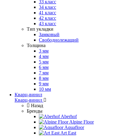
33 класс
34 класс
41 класс
42 класс
43 класс
Тип укладки
Замковый
Свободнолежащий
Толщина
3 мм
4 мм
5 мм
6 мм
7 мм
8 мм
9 мм
10 мм
Кварц-винил
Кварц-винил
Назад
Бренды
Aberhof
Alpine Floor
Aquafloor
Art East