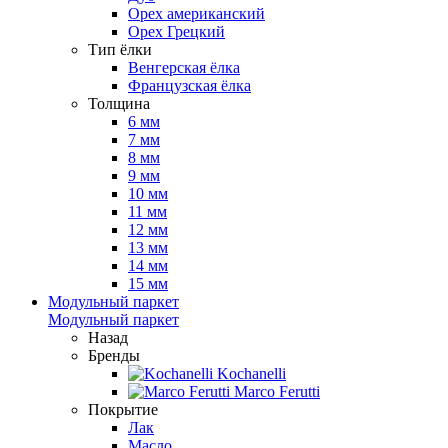
Орех американский
Орех Грецкий
Тип ёлки
Венгерская ёлка
Французская ёлка
Толщина
6 мм
7 мм
8 мм
9 мм
10 мм
11 мм
12 мм
13 мм
14 мм
15 мм
Модульный паркет
Модульный паркет
Назад
Бренды
Kochanelli
Marco Ferutti
Покрытие
Лак
Масло