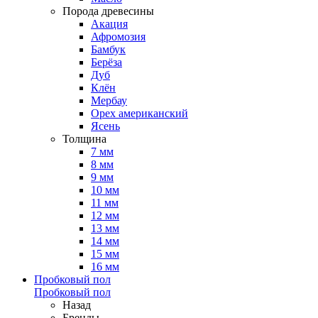
Порода древесины
Акация
Афромозия
Бамбук
Берёза
Дуб
Клён
Мербау
Орех американский
Ясень
Толщина
7 мм
8 мм
9 мм
10 мм
11 мм
12 мм
13 мм
14 мм
15 мм
16 мм
Пробковый пол
Пробковый пол
Назад
Бренды