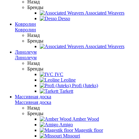
Назад
Бренды
Associated Weavers
Desso
Ковролин
Ковролин
Назад
Бренды
Associated Weavers
Линолеум
Линолеум
Назад
Бренды
IVC
Leoline
Profi (Juteks)
Tarkett
Массивная доска
Массивная доска
Назад
Бренды
Amber Wood
Amigo
Magestik floor
Missouri