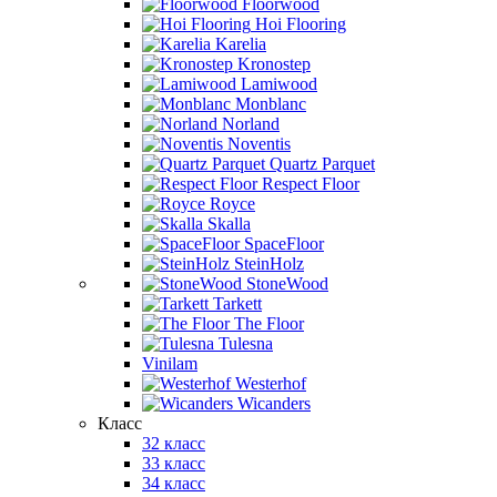
Floorwood
Hoi Flooring
Karelia
Kronostep
Lamiwood
Monblanc
Norland
Noventis
Quartz Parquet
Respect Floor
Royce
Skalla
SpaceFloor
SteinHolz
StoneWood
Tarkett
The Floor
Tulesna
Vinilam
Westerhof
Wicanders
Класс
32 класс
33 класс
34 класс