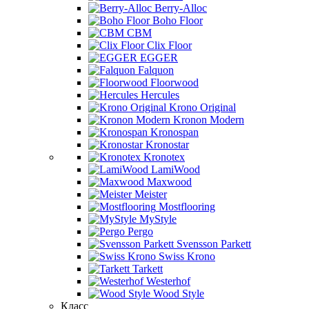
Berry-Alloc
Boho Floor
CBM
Clix Floor
EGGER
Falquon
Floorwood
Hercules
Krono Original
Kronon Modern
Kronospan
Kronostar
Kronotex
LamiWood
Maxwood
Meister
Mostflooring
MyStyle
Pergo
Svensson Parkett
Swiss Krono
Tarkett
Westerhof
Wood Style
Класс