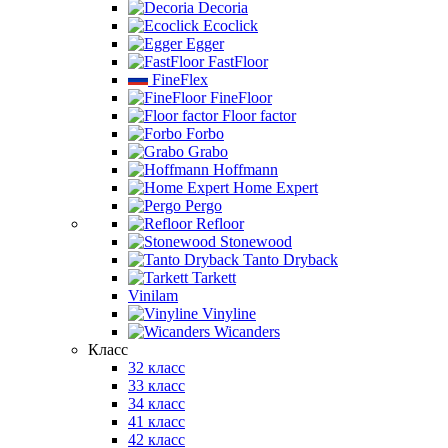
Decoria
Ecoclick
Egger
FastFloor
FineFlex
FineFloor
Floor factor
Forbo
Grabo
Hoffmann
Home Expert
Pergo
Refloor
Stonewood
Tanto Dryback
Tarkett
Vinilam
Vinyline
Wicanders
Класс
32 класс
33 класс
34 класс
41 класс
42 класс