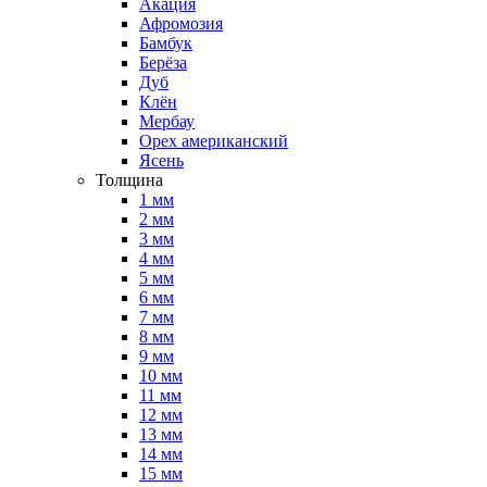
Акация
Афромозия
Бамбук
Берёза
Дуб
Клён
Мербау
Орех американский
Ясень
Толщина
1 мм
2 мм
3 мм
4 мм
5 мм
6 мм
7 мм
8 мм
9 мм
10 мм
11 мм
12 мм
13 мм
14 мм
15 мм