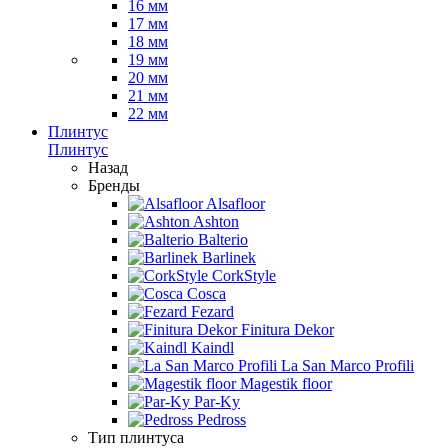
16 мм
17 мм
18 мм
19 мм
20 мм
21 мм
22 мм
Плинтус
Плинтус
Назад
Бренды
Alsafloor
Ashton
Balterio
Barlinek
CorkStyle
Cosca
Fezard
Finitura Dekor
Kaindl
La San Marco Profili
Magestik floor
Par-Ky
Pedross
Тип плинтуса