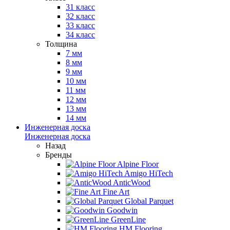
31 класс
32 класс
33 класс
34 класс
Толщина
7 мм
8 мм
9 мм
10 мм
11 мм
12 мм
13 мм
14 мм
Инженерная доска
Инженерная доска
Назад
Бренды
Alpine Floor
Amigo HiTech
AnticWood
Fine Art
Global Parquet
Goodwin
GreenLine
HM Flooring