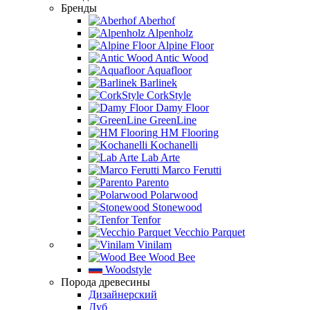
Бренды
Aberhof
Alpenholz
Alpine Floor
Antic Wood
Aquafloor
Barlinek
CorkStyle
Damy Floor
GreenLine
HM Flooring
Kochanelli
Lab Arte
Marco Ferutti
Parento
Polarwood
Stonewood
Tenfor
Vecchio Parquet
Vinilam
Wood Bee
Woodstyle
Порода древесины
Дизайнерский
Дуб