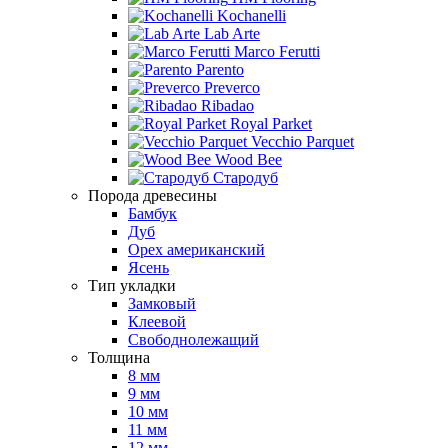
Kochanelli
Lab Arte
Marco Ferutti
Parento
Preverco
Ribadao
Royal Parket
Vecchio Parquet
Wood Bee
Стародуб
Порода древесины
Бамбук
Дуб
Орех американский
Ясень
Тип укладки
Замковый
Клеевой
Свободнолежащий
Толщина
8 мм
9 мм
10 мм
11 мм
12 мм