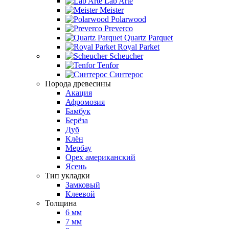
Lab Arte
Meister
Polarwood
Preverco
Quartz Parquet
Royal Parket
Scheucher
Tenfor
Синтерос
Порода древесины
Акация
Афромозия
Бамбук
Берёза
Дуб
Клён
Мербау
Орех американский
Ясень
Тип укладки
Замковый
Клеевой
Толщина
6 мм
7 мм