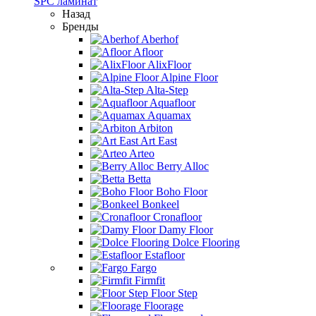
SPC ламинат
Назад
Бренды
Aberhof
Afloor
AlixFloor
Alpine Floor
Alta-Step
Aquafloor
Aquamax
Arbiton
Art East
Arteo
Berry Alloc
Betta
Boho Floor
Bonkeel
Cronafloor
Damy Floor
Dolce Flooring
Estafloor
Fargo
Firmfit
Floor Step
Floorage