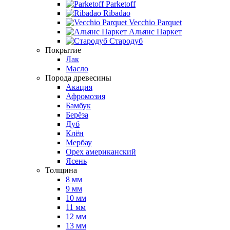
Parketoff
Ribadao
Vecchio Parquet
Альянс Паркет
Стародуб
Покрытие
Лак
Масло
Порода древесины
Акация
Афромозия
Бамбук
Берёза
Дуб
Клён
Мербау
Орех американский
Ясень
Толщина
8 мм
9 мм
10 мм
11 мм
12 мм
13 мм