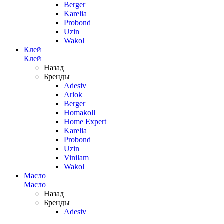
Berger
Karelia
Probond
Uzin
Wakol
Клей
Клей
Назад
Бренды
Adesiv
Arlok
Berger
Homakoll
Home Expert
Karelia
Probond
Uzin
Vinilam
Wakol
Масло
Масло
Назад
Бренды
Adesiv