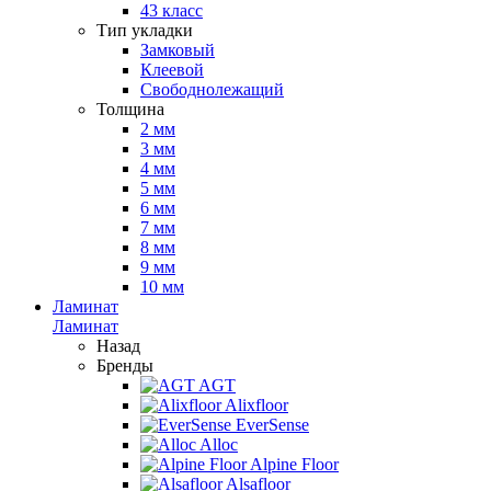
43 класс
Тип укладки
Замковый
Клеевой
Свободнолежащий
Толщина
2 мм
3 мм
4 мм
5 мм
6 мм
7 мм
8 мм
9 мм
10 мм
Ламинат
Ламинат
Назад
Бренды
AGT
Alixfloor
EverSense
Alloc
Alpine Floor
Alsafloor