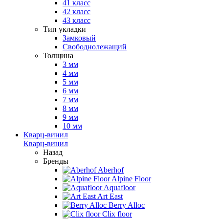
41 класс
42 класс
43 класс
Тип укладки
Замковый
Свободнолежащий
Толщина
3 мм
4 мм
5 мм
6 мм
7 мм
8 мм
9 мм
10 мм
Кварц-винил
Кварц-винил
Назад
Бренды
Aberhof
Alpine Floor
Aquafloor
Art East
Berry Alloc
Clix floor