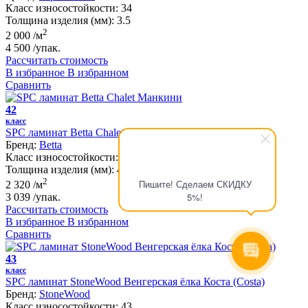
Класс износостойкости:
34
Толщина изделия (мм):
3.5
2
2 000
/м
4 500
/упак.
Рассчитать стоимость
В избранное
В избранном
Сравнить
42
класс
SPC ламинат Betta Chalet Манкини
Бренд:
Betta
Класс износостойкости:
42
Толщина изделия (мм):
4.5
2
Пишите! Сделаем СКИДКУ
2 320
/м
5%!
3 039
/упак.
Рассчитать стоимость
В избранное
В избранном
Сравнить
43
класс
SPC ламинат StoneWood Венгерская ёлка Коста (Costa)
Бренд:
StoneWood
Класс износостойкости:
43