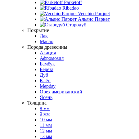
Parketoff
Ribadao
Vecchio Parquet
Альянс Паркет
Стародуб
Покрытие
Лак
Масло
Порода древесины
Акация
Афромозия
Бамбук
Берёза
Дуб
Клён
Мербау
Орех американский
Ясень
Толщина
8 мм
9 мм
10 мм
11 мм
12 мм
13 мм