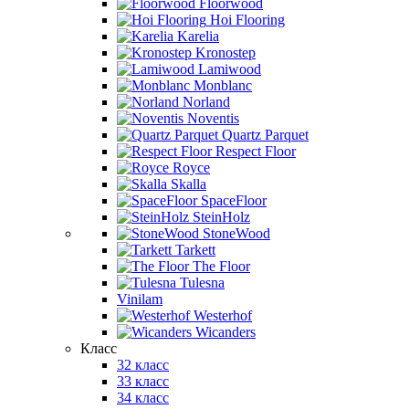
Floorwood
Hoi Flooring
Karelia
Kronostep
Lamiwood
Monblanc
Norland
Noventis
Quartz Parquet
Respect Floor
Royce
Skalla
SpaceFloor
SteinHolz
StoneWood
Tarkett
The Floor
Tulesna
Vinilam
Westerhof
Wicanders
Класс
32 класс
33 класс
34 класс