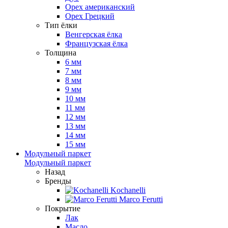
Орех американский
Орех Грецкий
Тип ёлки
Венгерская ёлка
Французская ёлка
Толщина
6 мм
7 мм
8 мм
9 мм
10 мм
11 мм
12 мм
13 мм
14 мм
15 мм
Модульный паркет
Модульный паркет
Назад
Бренды
Kochanelli
Marco Ferutti
Покрытие
Лак
Масло