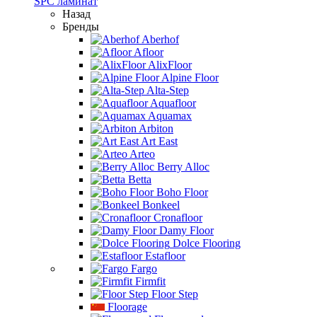
SPC ламинат
Назад
Бренды
Aberhof
Afloor
AlixFloor
Alpine Floor
Alta-Step
Aquafloor
Aquamax
Arbiton
Art East
Arteo
Berry Alloc
Betta
Boho Floor
Bonkeel
Cronafloor
Damy Floor
Dolce Flooring
Estafloor
Fargo
Firmfit
Floor Step
Floorage