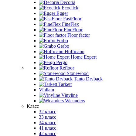
Decoria
Ecoclick
Egger
FastFloor
FineFlex
FineFloor
Floor factor
Forbo
Grabo
Hoffmann
Home Expert
Pergo
Refloor
Stonewood
Tanto Dryback
Tarkett
Vinilam
Vinyline
Wicanders
Класс
32 класс
33 класс
34 класс
41 класс
42 класс