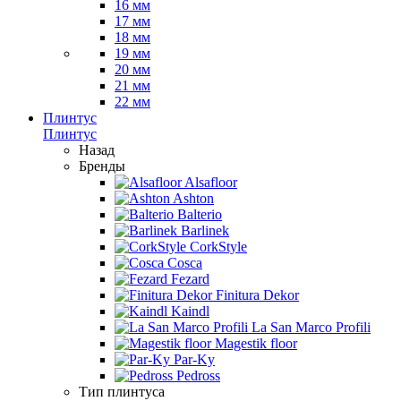
16 мм
17 мм
18 мм
19 мм
20 мм
21 мм
22 мм
Плинтус
Плинтус
Назад
Бренды
Alsafloor
Ashton
Balterio
Barlinek
CorkStyle
Cosca
Fezard
Finitura Dekor
Kaindl
La San Marco Profili
Magestik floor
Par-Ky
Pedross
Тип плинтуса