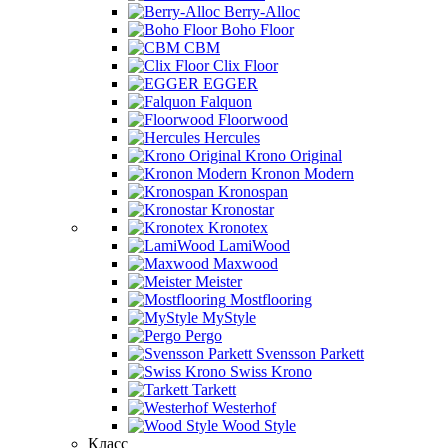
Berry-Alloc
Boho Floor
CBM
Clix Floor
EGGER
Falquon
Floorwood
Hercules
Krono Original
Kronon Modern
Kronospan
Kronostar
Kronotex
LamiWood
Maxwood
Meister
Mostflooring
MyStyle
Pergo
Svensson Parkett
Swiss Krono
Tarkett
Westerhof
Wood Style
Класс