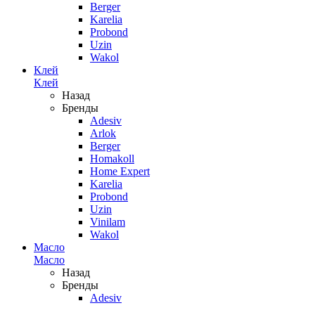
Berger
Karelia
Probond
Uzin
Wakol
Клей
Клей
Назад
Бренды
Adesiv
Arlok
Berger
Homakoll
Home Expert
Karelia
Probond
Uzin
Vinilam
Wakol
Масло
Масло
Назад
Бренды
Adesiv