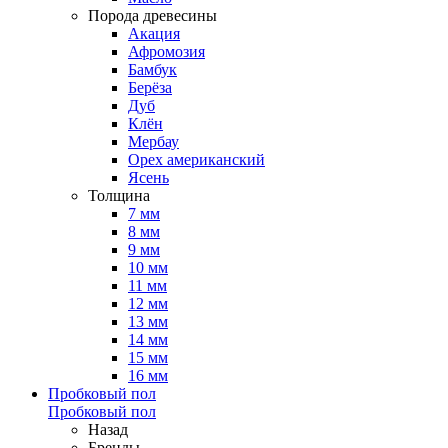
Порода древесины
Акация
Афромозия
Бамбук
Берёза
Дуб
Клён
Мербау
Орех американский
Ясень
Толщина
7 мм
8 мм
9 мм
10 мм
11 мм
12 мм
13 мм
14 мм
15 мм
16 мм
Пробковый пол
Пробковый пол
Назад
Бренды