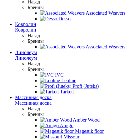
Назад
Бренды
Associated Weavers
Desso
Ковролин
Ковролин
Назад
Бренды
Associated Weavers
Линолеум
Линолеум
Назад
Бренды
IVC
Leoline
Profi (Juteks)
Tarkett
Массивная доска
Массивная доска
Назад
Бренды
Amber Wood
Amigo
Magestik floor
Missouri