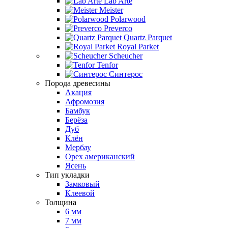
Lab Arte
Meister
Polarwood
Preverco
Quartz Parquet
Royal Parket
Scheucher
Tenfor
Синтерос
Порода древесины
Акация
Афромозия
Бамбук
Берёза
Дуб
Клён
Мербау
Орех американский
Ясень
Тип укладки
Замковый
Клеевой
Толщина
6 мм
7 мм