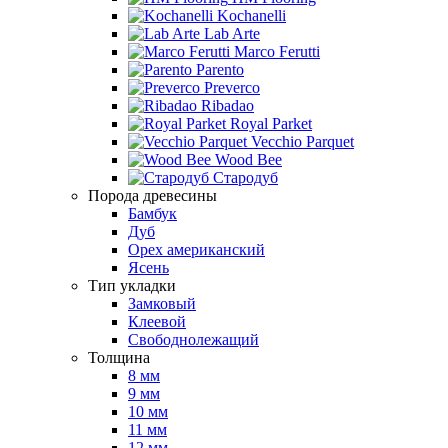
Kochanelli
Lab Arte
Marco Ferutti
Parento
Preverco
Ribadao
Royal Parket
Vecchio Parquet
Wood Bee
Стародуб
Порода древесины
Бамбук
Дуб
Орех американский
Ясень
Тип укладки
Замковый
Клеевой
Свободнолежащий
Толщина
8 мм
9 мм
10 мм
11 мм
12 мм