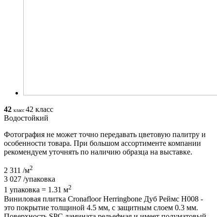
42
42 класс
класс
Водостойкий
Фотография не может точно передавать цветовую палитру и
особенности товара. При большом ассортименте компании
рекомендуем уточнять по наличию образца на выставке.
2
2 311
/м
3 027
/упаковка
2
1 упаковка = 1.31 м
Виниловая плитка Cronafloor Herringbone Дуб Реймс H008 -
это покрытие толщиной 4.5 мм, с защитным слоем 0.3 мм.
Поверхность SPC ламината рельефная и имеет полуматовый