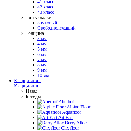
41 класс
42 класс
43 класс
Тип укладки
Замковый
Свободнолежащий
Толщина
3 мм
4 мм
5 мм
6 мм
7 мм
8 мм
9 мм
10 мм
Кварц-винил
Кварц-винил
Назад
Бренды
Aberhof
Alpine Floor
Aquafloor
Art East
Berry Alloc
Clix floor