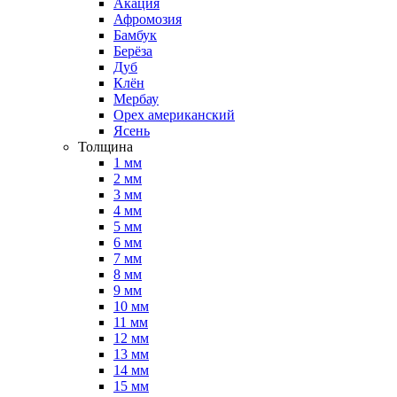
Акация
Афромозия
Бамбук
Берёза
Дуб
Клён
Мербау
Орех американский
Ясень
Толщина
1 мм
2 мм
3 мм
4 мм
5 мм
6 мм
7 мм
8 мм
9 мм
10 мм
11 мм
12 мм
13 мм
14 мм
15 мм