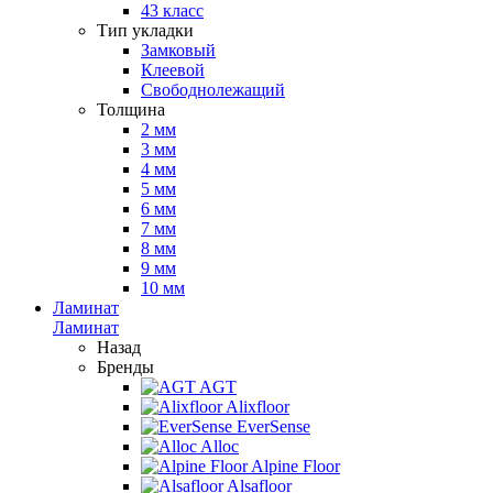
43 класс
Тип укладки
Замковый
Клеевой
Свободнолежащий
Толщина
2 мм
3 мм
4 мм
5 мм
6 мм
7 мм
8 мм
9 мм
10 мм
Ламинат
Ламинат
Назад
Бренды
AGT
Alixfloor
EverSense
Alloc
Alpine Floor
Alsafloor