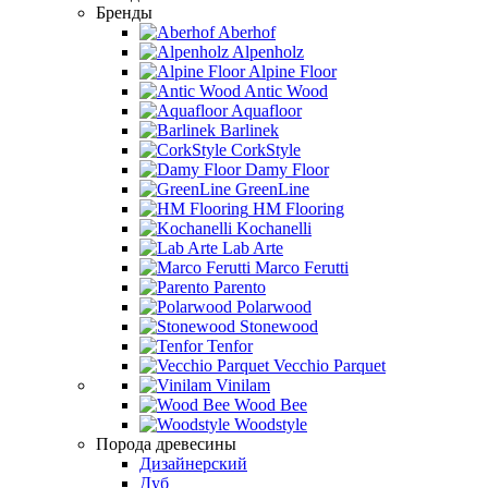
Бренды
Aberhof
Alpenholz
Alpine Floor
Antic Wood
Aquafloor
Barlinek
CorkStyle
Damy Floor
GreenLine
HM Flooring
Kochanelli
Lab Arte
Marco Ferutti
Parento
Polarwood
Stonewood
Tenfor
Vecchio Parquet
Vinilam
Wood Bee
Woodstyle
Порода древесины
Дизайнерский
Дуб