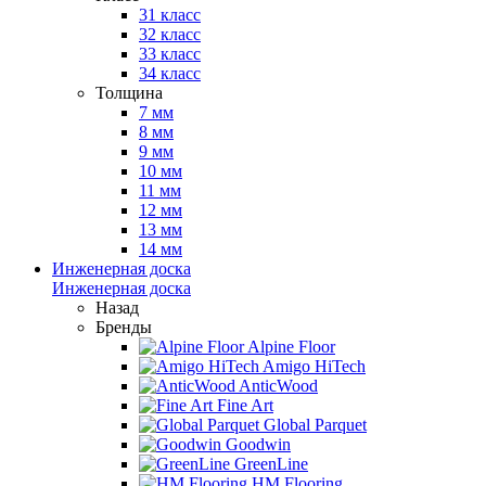
31 класс
32 класс
33 класс
34 класс
Толщина
7 мм
8 мм
9 мм
10 мм
11 мм
12 мм
13 мм
14 мм
Инженерная доска
Инженерная доска
Назад
Бренды
Alpine Floor
Amigo HiTech
AnticWood
Fine Art
Global Parquet
Goodwin
GreenLine
HM Flooring