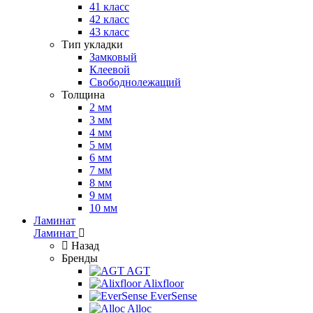
41 класс
42 класс
43 класс
Тип укладки
Замковый
Клеевой
Свободнолежащий
Толщина
2 мм
3 мм
4 мм
5 мм
6 мм
7 мм
8 мм
9 мм
10 мм
Ламинат
Ламинат
Назад
Бренды
AGT
Alixfloor
EverSense
Alloc