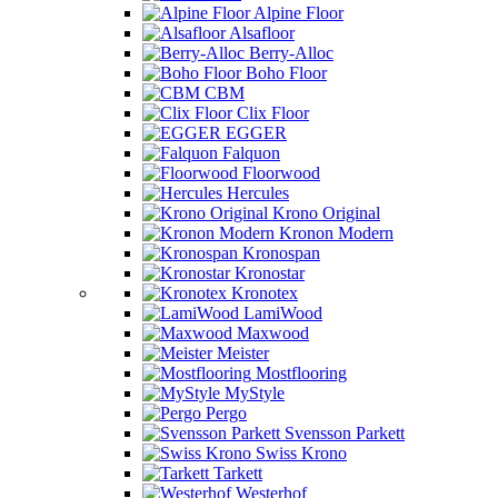
Alpine Floor
Alsafloor
Berry-Alloc
Boho Floor
CBM
Clix Floor
EGGER
Falquon
Floorwood
Hercules
Krono Original
Kronon Modern
Kronospan
Kronostar
Kronotex
LamiWood
Maxwood
Meister
Mostflooring
MyStyle
Pergo
Svensson Parkett
Swiss Krono
Tarkett
Westerhof