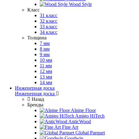
Wood Style
Класс
31 класс
32 класс
33 класс
34 класс
Толщина
7 мм
8 мм
9 мм
10 мм
11 мм
12 мм
13 мм
14 мм
Инженерная доска
Инженерная доска
Назад
Бренды
Alpine Floor
Amigo HiTech
AnticWood
Fine Art
Global Parquet
Goodwin