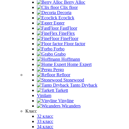
Berry Alloc
Clix floor
Decoria
Ecoclick
Egger
FastFloor
FineFlex
FineFloor
Floor factor
Forbo
Grabo
Hoffmann
Home Expert
Pergo
Refloor
Stonewood
Tanto Dryback
Tarkett
Vinilam
Vinyline
Wicanders
Класс
32 класс
33 класс
34 класс