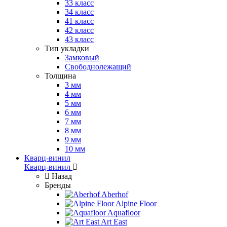
33 класс
34 класс
41 класс
42 класс
43 класс
Тип укладки
Замковый
Свободнолежащий
Толщина
3 мм
4 мм
5 мм
6 мм
7 мм
8 мм
9 мм
10 мм
Кварц-винил
Кварц-винил
Назад
Бренды
Aberhof
Alpine Floor
Aquafloor
Art East