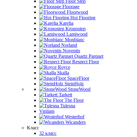
Floor Step
Floorage
Floorwood
Hoi Flooring
Karelia
Kronostep
Lamiwood
Monblanc
Norland
Noventis
Quartz Parquet
Respect Floor
Royce
Skalla
SpaceFloor
SteinHolz
StoneWood
Tarkett
The Floor
Tulesna
Vinilam
Westerhof
Wicanders
Класс
32 класс