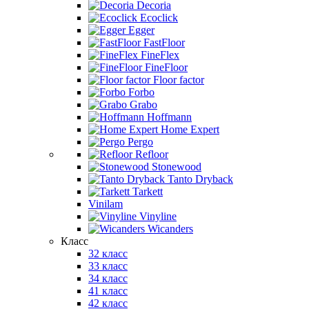
Decoria
Ecoclick
Egger
FastFloor
FineFlex
FineFloor
Floor factor
Forbo
Grabo
Hoffmann
Home Expert
Pergo
Refloor
Stonewood
Tanto Dryback
Tarkett
Vinilam
Vinyline
Wicanders
Класс
32 класс
33 класс
34 класс
41 класс
42 класс