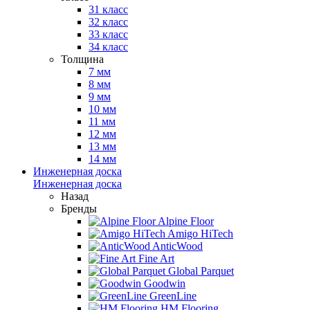
31 класс
32 класс
33 класс
34 класс
Толщина
7 мм
8 мм
9 мм
10 мм
11 мм
12 мм
13 мм
14 мм
Инженерная доска
Инженерная доска
Назад
Бренды
Alpine Floor
Amigo HiTech
AnticWood
Fine Art
Global Parquet
Goodwin
GreenLine
HM Flooring