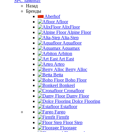
SPC ламинат
Назад
Бренды
Aberhof
Afloor
AlixFloor
Alpine Floor
Alta-Step
Aquafloor
Aquamax
Arbiton
Art East
Arteo
Berry Alloc
Betta
Boho Floor
Bonkeel
Cronafloor
Damy Floor
Dolce Flooring
Estafloor
Fargo
Firmfit
Floor Step
Floorage