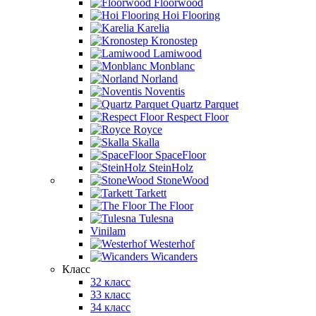
Floorwood
Hoi Flooring
Karelia
Kronostep
Lamiwood
Monblanc
Norland
Noventis
Quartz Parquet
Respect Floor
Royce
Skalla
SpaceFloor
SteinHolz
StoneWood
Tarkett
The Floor
Tulesna
Vinilam
Westerhof
Wicanders
Класс
32 класс
33 класс
34 класс