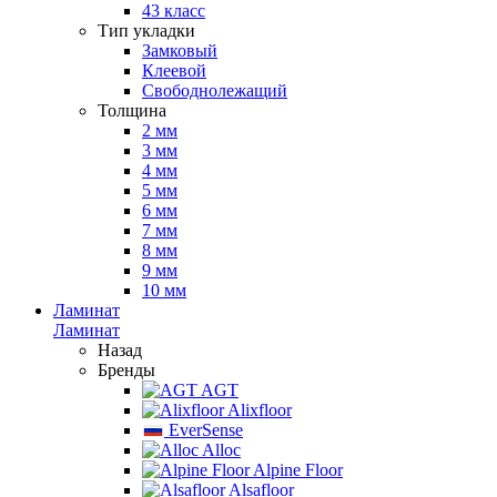
43 класс
Тип укладки
Замковый
Клеевой
Свободнолежащий
Толщина
2 мм
3 мм
4 мм
5 мм
6 мм
7 мм
8 мм
9 мм
10 мм
Ламинат
Ламинат
Назад
Бренды
AGT
Alixfloor
EverSense
Alloc
Alpine Floor
Alsafloor