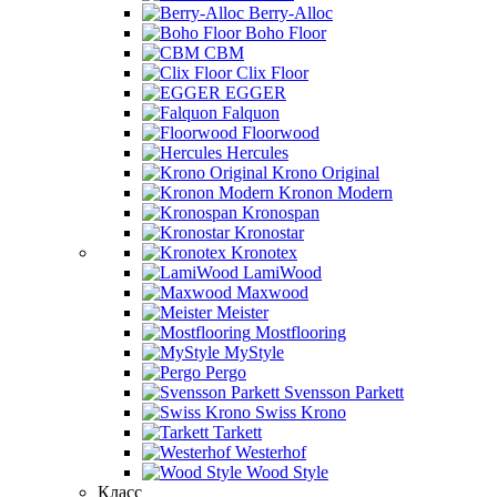
Berry-Alloc
Boho Floor
CBM
Clix Floor
EGGER
Falquon
Floorwood
Hercules
Krono Original
Kronon Modern
Kronospan
Kronostar
Kronotex
LamiWood
Maxwood
Meister
Mostflooring
MyStyle
Pergo
Svensson Parkett
Swiss Krono
Tarkett
Westerhof
Wood Style
Класс