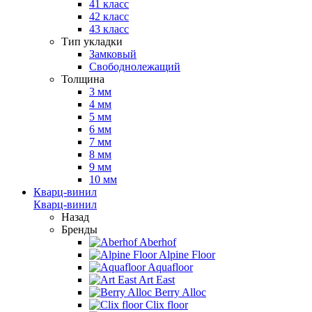
41 класс
42 класс
43 класс
Тип укладки
Замковый
Свободнолежащий
Толщина
3 мм
4 мм
5 мм
6 мм
7 мм
8 мм
9 мм
10 мм
Кварц-винил
Кварц-винил
Назад
Бренды
Aberhof
Alpine Floor
Aquafloor
Art East
Berry Alloc
Clix floor