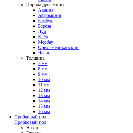
Порода древесины
Акация
Афромозия
Бамбук
Берёза
Дуб
Клён
Мербау
Орех американский
Ясень
Толщина
7 мм
8 мм
9 мм
10 мм
11 мм
12 мм
13 мм
14 мм
15 мм
16 мм
Пробковый пол
Пробковый пол
Назад
Бренды