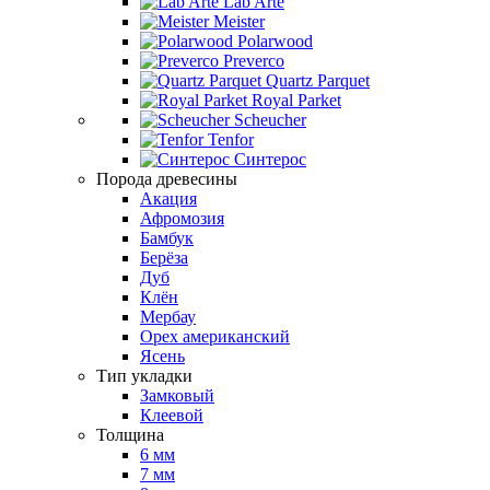
Lab Arte
Meister
Polarwood
Preverco
Quartz Parquet
Royal Parket
Scheucher
Tenfor
Синтерос
Порода древесины
Акация
Афромозия
Бамбук
Берёза
Дуб
Клён
Мербау
Орех американский
Ясень
Тип укладки
Замковый
Клеевой
Толщина
6 мм
7 мм