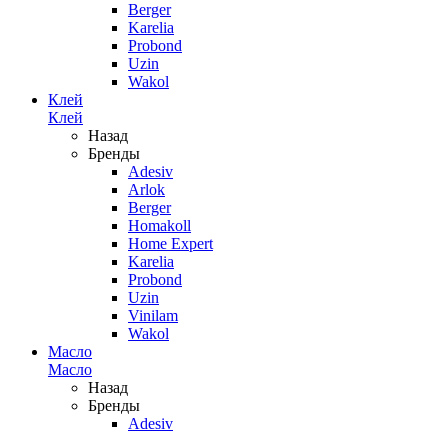
Berger
Karelia
Probond
Uzin
Wakol
Клей
Клей
Назад
Бренды
Adesiv
Arlok
Berger
Homakoll
Home Expert
Karelia
Probond
Uzin
Vinilam
Wakol
Масло
Масло
Назад
Бренды
Adesiv