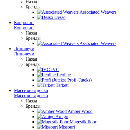
Назад
Бренды
Associated Weavers
Desso
Ковролин
Ковролин
Назад
Бренды
Associated Weavers
Линолеум
Линолеум
Назад
Бренды
IVC
Leoline
Profi (Juteks)
Tarkett
Массивная доска
Массивная доска
Назад
Бренды
Amber Wood
Amigo
Magestik floor
Missouri