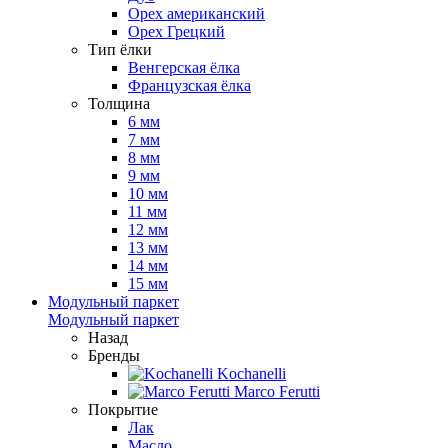
Орех американский
Орех Грецкий
Тип ёлки
Венгерская ёлка
Французская ёлка
Толщина
6 мм
7 мм
8 мм
9 мм
10 мм
11 мм
12 мм
13 мм
14 мм
15 мм
Модульный паркет
Модульный паркет
Назад
Бренды
Kochanelli
Marco Ferutti
Покрытие
Лак
Масло