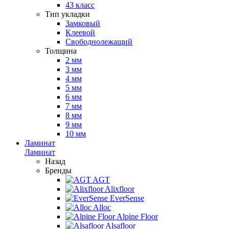
43 класс
Тип укладки
Замковый
Клеевой
Свободнолежащий
Толщина
2 мм
3 мм
4 мм
5 мм
6 мм
7 мм
8 мм
9 мм
10 мм
Ламинат
Ламинат
Назад
Бренды
AGT
Alixfloor
EverSense
Alloc
Alpine Floor
Alsafloor