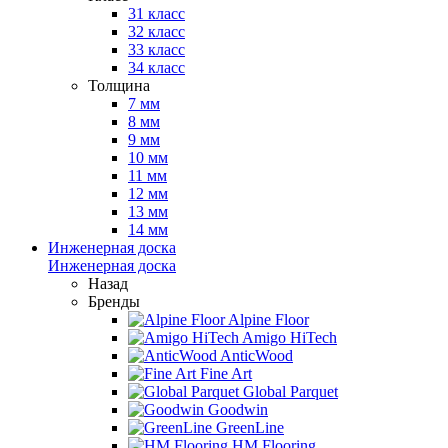
31 класс
32 класс
33 класс
34 класс
Толщина
7 мм
8 мм
9 мм
10 мм
11 мм
12 мм
13 мм
14 мм
Инженерная доска
Инженерная доска
Назад
Бренды
Alpine Floor
Amigo HiTech
AnticWood
Fine Art
Global Parquet
Goodwin
GreenLine
HM Flooring