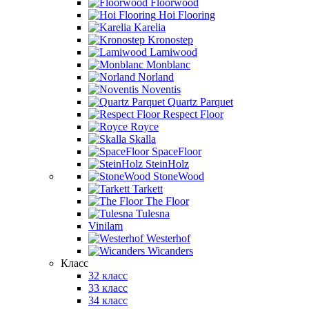
Floorwood
Hoi Flooring
Karelia
Kronostep
Lamiwood
Monblanc
Norland
Noventis
Quartz Parquet
Respect Floor
Royce
Skalla
SpaceFloor
SteinHolz
StoneWood
Tarkett
The Floor
Tulesna
Vinilam
Westerhof
Wicanders
Класс
32 класс
33 класс
34 класс