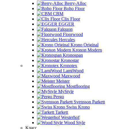
Berry-Alloc
Boho Floor
CBM
Clix Floor
EGGER
Falquon
Floorwood
Hercules
Krono Original
Kronon Modern
Kronospan
Kronostar
Kronotex
LamiWood
Maxwood
Meister
Mostflooring
MyStyle
Pergo
Svensson Parkett
Swiss Krono
Tarkett
Westerhof
Wood Style
Класс