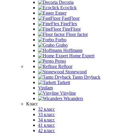
Decoria
Ecoclick
Egger
FastFloor
FineFlex
FineFloor
Floor factor
Forbo
Grabo
Hoffmann
Home Expert
Pergo
Refloor
Stonewood
Tanto Dryback
Tarkett
Vinilam
Vinyline
Wicanders
Класс
32 класс
33 класс
34 класс
41 класс
42 класс