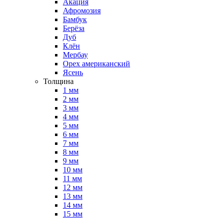
Акация
Афромозия
Бамбук
Берёза
Дуб
Клён
Мербау
Орех американский
Ясень
Толщина
1 мм
2 мм
3 мм
4 мм
5 мм
6 мм
7 мм
8 мм
9 мм
10 мм
11 мм
12 мм
13 мм
14 мм
15 мм