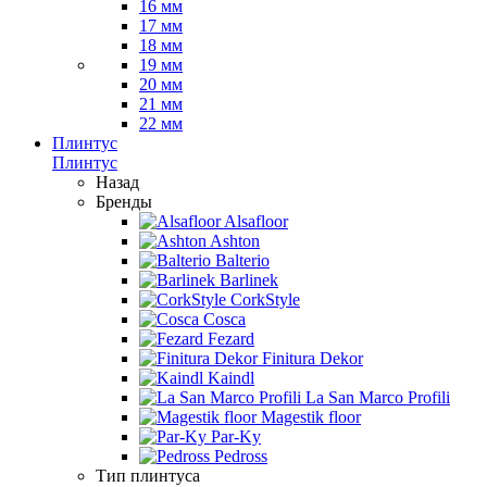
16 мм
17 мм
18 мм
19 мм
20 мм
21 мм
22 мм
Плинтус
Плинтус
Назад
Бренды
Alsafloor
Ashton
Balterio
Barlinek
CorkStyle
Cosca
Fezard
Finitura Dekor
Kaindl
La San Marco Profili
Magestik floor
Par-Ky
Pedross
Тип плинтуса