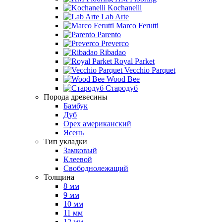
Kochanelli
Lab Arte
Marco Ferutti
Parento
Preverco
Ribadao
Royal Parket
Vecchio Parquet
Wood Bee
Стародуб
Порода древесины
Бамбук
Дуб
Орех американский
Ясень
Тип укладки
Замковый
Клеевой
Свободнолежащий
Толщина
8 мм
9 мм
10 мм
11 мм
12 мм