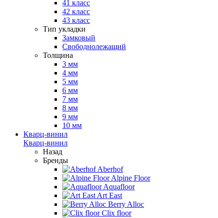
41 класс
42 класс
43 класс
Тип укладки
Замковый
Свободнолежащий
Толщина
3 мм
4 мм
5 мм
6 мм
7 мм
8 мм
9 мм
10 мм
Кварц-винил
Кварц-винил
Назад
Бренды
Aberhof
Alpine Floor
Aquafloor
Art East
Berry Alloc
Clix floor