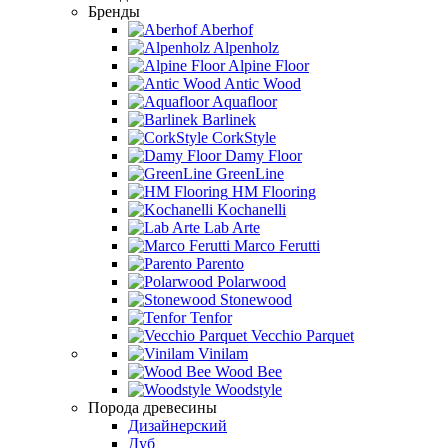
Бренды
Aberhof
Alpenholz
Alpine Floor
Antic Wood
Aquafloor
Barlinek
CorkStyle
Damy Floor
GreenLine
HM Flooring
Kochanelli
Lab Arte
Marco Ferutti
Parento
Polarwood
Stonewood
Tenfor
Vecchio Parquet
Vinilam
Wood Bee
Woodstyle
Порода древесины
Дизайнерский
Дуб