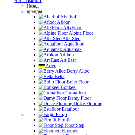
SPC ламинат
Назад
Бренды
Aberhof
Afloor
AlixFloor
Alpine Floor
Alta-Step
Aquafloor
Aquamax
Arbiton
Art East
Arteo
Berry Alloc
Betta
Boho Floor
Bonkeel
Cronafloor
Damy Floor
Dolce Flooring
Estafloor
Fargo
Firmfit
Floor Step
Floorage