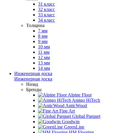
31 класс
32 класс
33 класс
34 класс
Толщина
7 мм
8 мм
9 мм
10 мм
11 мм
12 мм
13 мм
14 мм
Инженерная доска
Инженерная доска
Назад
Бренды
Alpine Floor
Amigo HiTech
AnticWood
Fine Art
Global Parquet
Goodwin
GreenLine
HM Flooring