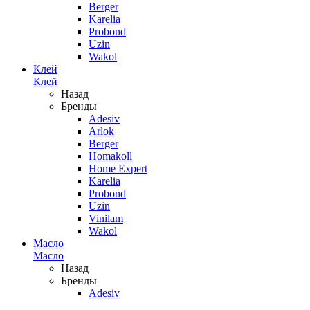
Berger
Karelia
Probond
Uzin
Wakol
Клей
Клей
Назад
Бренды
Adesiv
Arlok
Berger
Homakoll
Home Expert
Karelia
Probond
Uzin
Vinilam
Wakol
Масло
Масло
Назад
Бренды
Adesiv