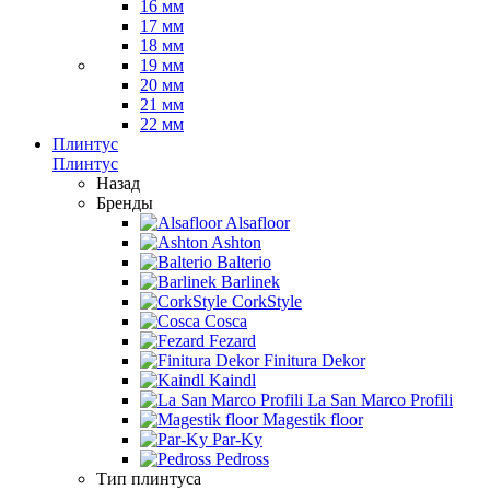
16 мм
17 мм
18 мм
19 мм
20 мм
21 мм
22 мм
Плинтус
Плинтус
Назад
Бренды
Alsafloor
Ashton
Balterio
Barlinek
CorkStyle
Cosca
Fezard
Finitura Dekor
Kaindl
La San Marco Profili
Magestik floor
Par-Ky
Pedross
Тип плинтуса