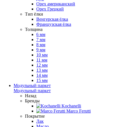
Орех американский
Орех Грецкий
Тип ёлки
Венгерская ёлка
Французская ёлка
Толщина
6 мм
7 мм
8 мм
9 мм
10 мм
11 мм
12 мм
13 мм
14 мм
15 мм
Модульный паркет
Модульный паркет
Назад
Бренды
Kochanelli
Marco Ferutti
Покрытие
Лак
Масло