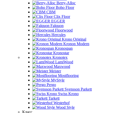
Berry-Alloc
Boho Floor
CBM
Clix Floor
EGGER
Falquon
Floorwood
Hercules
Krono Original
Kronon Modern
Kronospan
Kronostar
Kronotex
LamiWood
Maxwood
Meister
Mostflooring
MyStyle
Pergo
Svensson Parkett
Swiss Krono
Tarkett
Westerhof
Wood Style
Класс