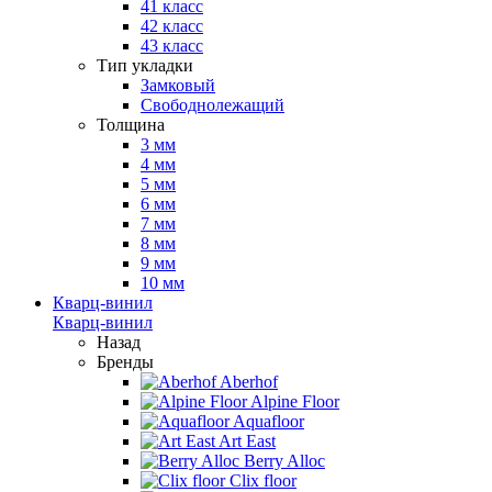
41 класс
42 класс
43 класс
Тип укладки
Замковый
Свободнолежащий
Толщина
3 мм
4 мм
5 мм
6 мм
7 мм
8 мм
9 мм
10 мм
Кварц-винил
Кварц-винил
Назад
Бренды
Aberhof
Alpine Floor
Aquafloor
Art East
Berry Alloc
Clix floor