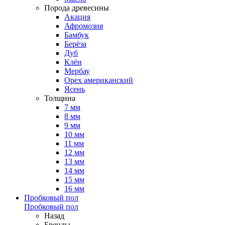
Порода древесины
Акация
Афромозия
Бамбук
Берёза
Дуб
Клён
Мербау
Орех американский
Ясень
Толщина
7 мм
8 мм
9 мм
10 мм
11 мм
12 мм
13 мм
14 мм
15 мм
16 мм
Пробковый пол
Пробковый пол
Назад
Бренды