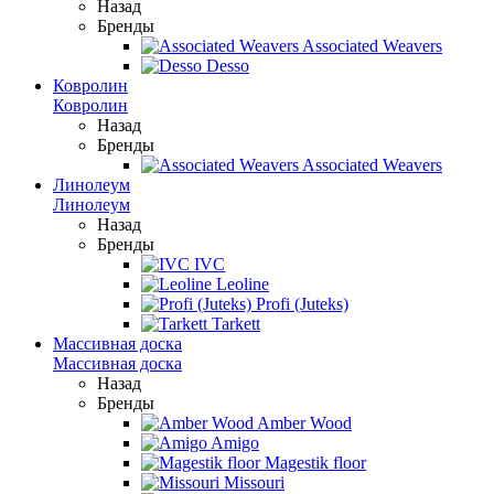
Назад
Бренды
Associated Weavers
Desso
Ковролин
Ковролин
Назад
Бренды
Associated Weavers
Линолеум
Линолеум
Назад
Бренды
IVC
Leoline
Profi (Juteks)
Tarkett
Массивная доска
Массивная доска
Назад
Бренды
Amber Wood
Amigo
Magestik floor
Missouri