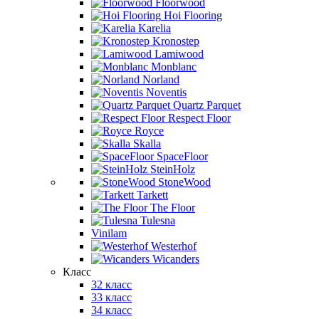
Floorwood
Hoi Flooring
Karelia
Kronostep
Lamiwood
Monblanc
Norland
Noventis
Quartz Parquet
Respect Floor
Royce
Skalla
SpaceFloor
SteinHolz
StoneWood
Tarkett
The Floor
Tulesna
Vinilam
Westerhof
Wicanders
Класс
32 класс
33 класс
34 класс