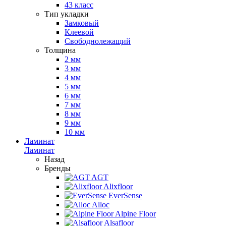
43 класс
Тип укладки
Замковый
Клеевой
Свободнолежащий
Толщина
2 мм
3 мм
4 мм
5 мм
6 мм
7 мм
8 мм
9 мм
10 мм
Ламинат
Ламинат
Назад
Бренды
AGT
Alixfloor
EverSense
Alloc
Alpine Floor
Alsafloor