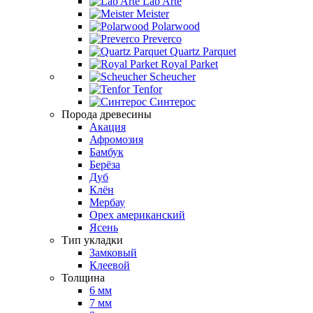
Lab Arte
Meister
Polarwood
Preverco
Quartz Parquet
Royal Parket
Scheucher
Tenfor
Синтерос
Порода древесины
Акация
Афромозия
Бамбук
Берёза
Дуб
Клён
Мербау
Орех американский
Ясень
Тип укладки
Замковый
Клеевой
Толщина
6 мм
7 мм