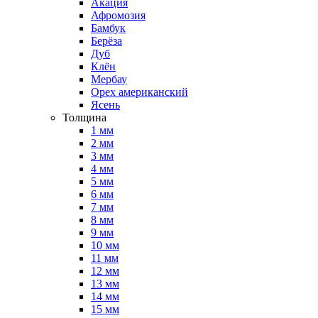
Акация
Афромозия
Бамбук
Берёза
Дуб
Клён
Мербау
Орех американский
Ясень
Толщина
1 мм
2 мм
3 мм
4 мм
5 мм
6 мм
7 мм
8 мм
9 мм
10 мм
11 мм
12 мм
13 мм
14 мм
15 мм