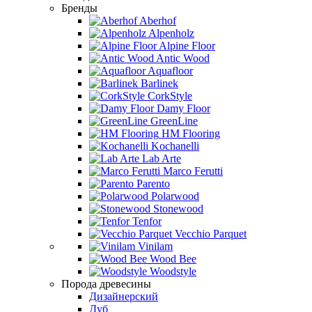
Бренды
Aberhof
Alpenholz
Alpine Floor
Antic Wood
Aquafloor
Barlinek
CorkStyle
Damy Floor
GreenLine
HM Flooring
Kochanelli
Lab Arte
Marco Ferutti
Parento
Polarwood
Stonewood
Tenfor
Vecchio Parquet
Vinilam
Wood Bee
Woodstyle
Порода древесины
Дизайнерский
Дуб