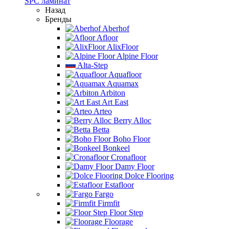
SPC ламинат
Назад
Бренды
Aberhof
Afloor
AlixFloor
Alpine Floor
Alta-Step
Aquafloor
Aquamax
Arbiton
Art East
Arteo
Berry Alloc
Betta
Boho Floor
Bonkeel
Cronafloor
Damy Floor
Dolce Flooring
Estafloor
Fargo
Firmfit
Floor Step
Floorage