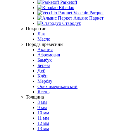
Parketoff
Ribadao
Vecchio Parquet
Альянс Паркет
Стародуб
Покрытие
Лак
Масло
Порода древесины
Акация
Афромозия
Бамбук
Берёза
Дуб
Клён
Мербау
Орех американский
Ясень
Толщина
8 мм
9 мм
10 мм
11 мм
12 мм
13 мм