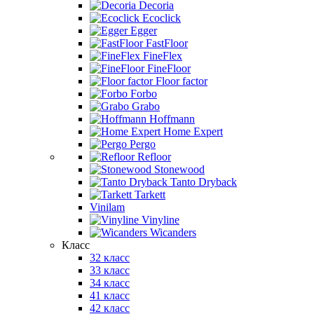
Decoria
Ecoclick
Egger
FastFloor
FineFlex
FineFloor
Floor factor
Forbo
Grabo
Hoffmann
Home Expert
Pergo
Refloor
Stonewood
Tanto Dryback
Tarkett
Vinilam
Vinyline
Wicanders
Класс
32 класс
33 класс
34 класс
41 класс
42 класс