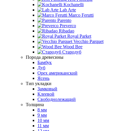
Kochanelli
Lab Arte
Marco Ferutti
Parento
Preverco
Ribadao
Royal Parket
Vecchio Parquet
Wood Bee
Стародуб
Порода древесины
Бамбук
Дуб
Орех американский
Ясень
Тип укладки
Замковый
Клеевой
Свободнолежащий
Толщина
8 мм
9 мм
10 мм
11 мм
12 мм