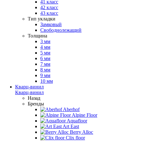
41 класс
42 класс
43 класс
Тип укладки
Замковый
Свободнолежащий
Толщина
3 мм
4 мм
5 мм
6 мм
7 мм
8 мм
9 мм
10 мм
Кварц-винил
Кварц-винил
Назад
Бренды
Aberhof
Alpine Floor
Aquafloor
Art East
Berry Alloc
Clix floor