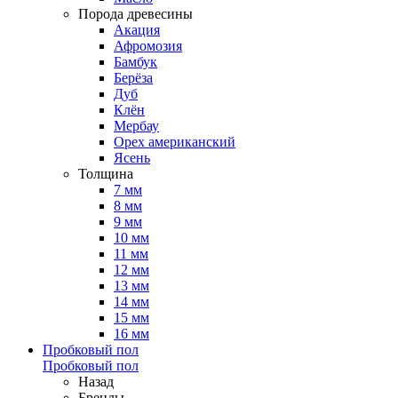
Порода древесины
Акация
Афромозия
Бамбук
Берёза
Дуб
Клён
Мербау
Орех американский
Ясень
Толщина
7 мм
8 мм
9 мм
10 мм
11 мм
12 мм
13 мм
14 мм
15 мм
16 мм
Пробковый пол
Пробковый пол
Назад
Бренды