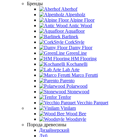
Бренды
Aberhof
Alpenholz
Alpine Floor
Antic Wood
Aquafloor
Barlinek
CorkStyle
Damy Floor
GreenLine
HM Flooring
Kochanelli
Lab Arte
Marco Ferutti
Parento
Polarwood
Stonewood
Tenfor
Vecchio Parquet
Vinilam
Wood Bee
Woodstyle
Порода древесины
Дизайнерский
Дуб