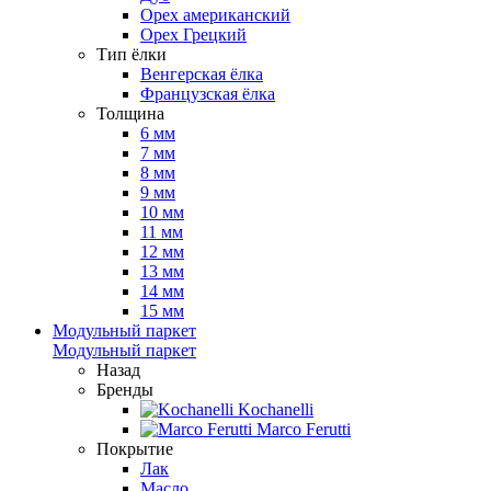
Орех американский
Орех Грецкий
Тип ёлки
Венгерская ёлка
Французская ёлка
Толщина
6 мм
7 мм
8 мм
9 мм
10 мм
11 мм
12 мм
13 мм
14 мм
15 мм
Модульный паркет
Модульный паркет
Назад
Бренды
Kochanelli
Marco Ferutti
Покрытие
Лак
Масло