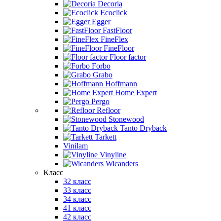
Decoria
Ecoclick
Egger
FastFloor
FineFlex
FineFloor
Floor factor
Forbo
Grabo
Hoffmann
Home Expert
Pergo
Refloor
Stonewood
Tanto Dryback
Tarkett
Vinilam
Vinyline
Wicanders
Класс
32 класс
33 класс
34 класс
41 класс
42 класс