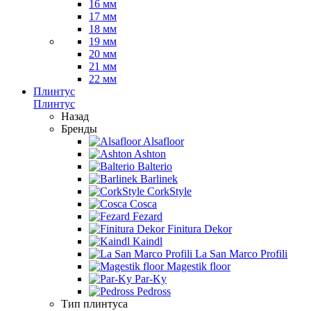
16 мм
17 мм
18 мм
19 мм
20 мм
21 мм
22 мм
Плинтус
Плинтус
Назад
Бренды
Alsafloor
Ashton
Balterio
Barlinek
CorkStyle
Cosca
Fezard
Finitura Dekor
Kaindl
La San Marco Profili
Magestik floor
Par-Ky
Pedross
Тип плинтуса