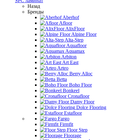
SPC ламинат
Назад
Бренды
Aberhof
Afloor
AlixFloor
Alpine Floor
Alta-Step
Aquafloor
Aquamax
Arbiton
Art East
Arteo
Berry Alloc
Betta
Boho Floor
Bonkeel
Cronafloor
Damy Floor
Dolce Flooring
Estafloor
Fargo
Firmfit
Floor Step
Floorage