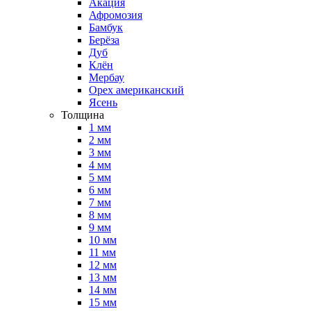
Акация
Афромозия
Бамбук
Берёза
Дуб
Клён
Мербау
Орех американский
Ясень
Толщина
1 мм
2 мм
3 мм
4 мм
5 мм
6 мм
7 мм
8 мм
9 мм
10 мм
11 мм
12 мм
13 мм
14 мм
15 мм