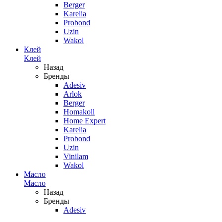
Berger
Karelia
Probond
Uzin
Wakol
Клей
Клей
Назад
Бренды
Adesiv
Arlok
Berger
Homakoll
Home Expert
Karelia
Probond
Uzin
Vinilam
Wakol
Масло
Масло
Назад
Бренды
Adesiv