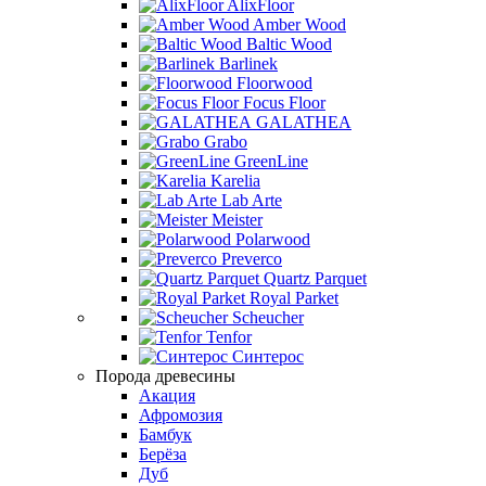
AlixFloor
Amber Wood
Baltic Wood
Barlinek
Floorwood
Focus Floor
GALATHEA
Grabo
GreenLine
Karelia
Lab Arte
Meister
Polarwood
Preverco
Quartz Parquet
Royal Parket
Scheucher
Tenfor
Синтерос
Порода древесины
Акация
Афромозия
Бамбук
Берёза
Дуб