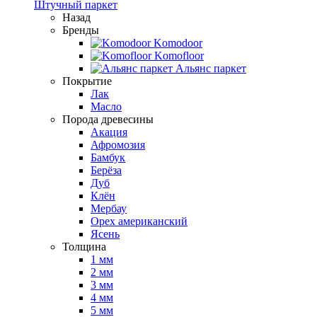
Штучный паркет
Назад
Бренды
Komodoor
Komofloor
Альянс паркет
Покрытие
Лак
Масло
Порода древесины
Акация
Афромозия
Бамбук
Берёза
Дуб
Клён
Мербау
Орех американский
Ясень
Толщина
1 мм
2 мм
3 мм
4 мм
5 мм