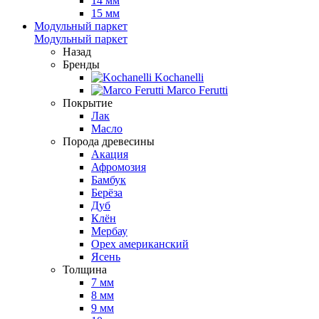
14 мм
15 мм
Модульный паркет
Модульный паркет
Назад
Бренды
Kochanelli
Marco Ferutti
Покрытие
Лак
Масло
Порода древесины
Акация
Афромозия
Бамбук
Берёза
Дуб
Клён
Мербау
Орех американский
Ясень
Толщина
7 мм
8 мм
9 мм