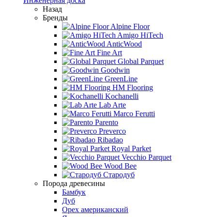
Инженерная доска
Назад
Бренды
Alpine Floor
Amigo HiTech
AnticWood
Fine Art
Global Parquet
Goodwin
GreenLine
HM Flooring
Kochanelli
Lab Arte
Marco Ferutti
Parento
Preverco
Ribadao
Royal Parket
Vecchio Parquet
Wood Bee
Стародуб
Порода древесины
Бамбук
Дуб
Орех американский