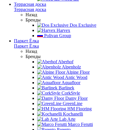
Террасная доска
Террасная доска
Назад
Бренды
Dos Exclusive
Harvex
Polivan Group
Паркет Ёлка
Паркет Ёлка
Назад
Бренды
Aberhof
Alpenholz
Alpine Floor
Antic Wood
Aquafloor
Barlinek
CorkStyle
Damy Floor
GreenLine
HM Flooring
Kochanelli
Lab Arte
Marco Ferutti
Parento