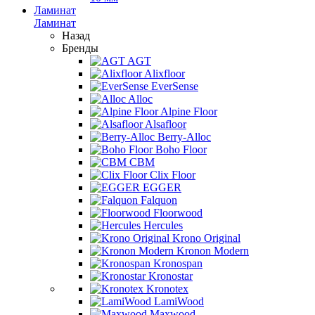
Ламинат
Ламинат
Назад
Бренды
AGT
Alixfloor
EverSense
Alloc
Alpine Floor
Alsafloor
Berry-Alloc
Boho Floor
CBM
Clix Floor
EGGER
Falquon
Floorwood
Hercules
Krono Original
Kronon Modern
Kronospan
Kronostar
Kronotex
LamiWood
Maxwood