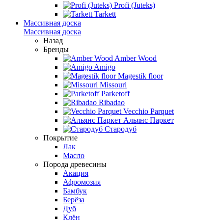
Profi (Juteks)
Tarkett
Массивная доска
Массивная доска
Назад
Бренды
Amber Wood
Amigo
Magestik floor
Missouri
Parketoff
Ribadao
Vecchio Parquet
Альянс Паркет
Стародуб
Покрытие
Лак
Масло
Порода древесины
Акация
Афромозия
Бамбук
Берёза
Дуб
Клён