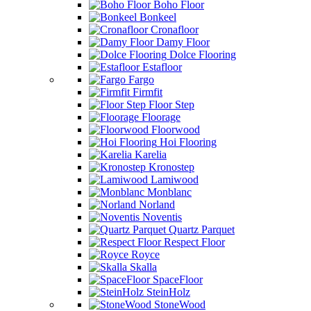
Boho Floor
Bonkeel
Cronafloor
Damy Floor
Dolce Flooring
Estafloor
Fargo
Firmfit
Floor Step
Floorage
Floorwood
Hoi Flooring
Karelia
Kronostep
Lamiwood
Monblanc
Norland
Noventis
Quartz Parquet
Respect Floor
Royce
Skalla
SpaceFloor
SteinHolz
StoneWood