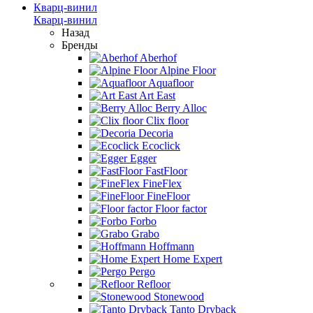
Кварц-винил
Кварц-винил
Назад
Бренды
Aberhof
Alpine Floor
Aquafloor
Art East
Berry Alloc
Clix floor
Decoria
Ecoclick
Egger
FastFloor
FineFlex
FineFloor
Floor factor
Forbo
Grabo
Hoffmann
Home Expert
Pergo
Refloor
Stonewood
Tanto Dryback