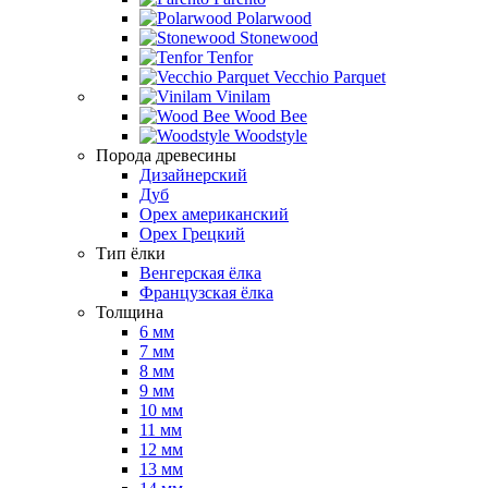
Polarwood
Stonewood
Tenfor
Vecchio Parquet
Vinilam
Wood Bee
Woodstyle
Порода древесины
Дизайнерский
Дуб
Орех американский
Орех Грецкий
Тип ёлки
Венгерская ёлка
Французская ёлка
Толщина
6 мм
7 мм
8 мм
9 мм
10 мм
11 мм
12 мм
13 мм