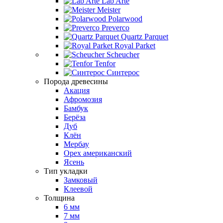
Lab Arte
Meister
Polarwood
Preverco
Quartz Parquet
Royal Parket
Scheucher
Tenfor
Синтерос
Порода древесины
Акация
Афромозия
Бамбук
Берёза
Дуб
Клён
Мербау
Орех американский
Ясень
Тип укладки
Замковый
Клеевой
Толщина
6 мм
7 мм