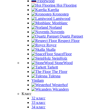
Floorwood
Hoi Flooring
Karelia
Kronostep
Lamiwood
Monblanc
Norland
Noventis
Quartz Parquet
Respect Floor
Royce
Skalla
SpaceFloor
SteinHolz
StoneWood
Tarkett
The Floor
Tulesna
Vinilam
Westerhof
Wicanders
Класс
32 класс
33 класс
34 класс