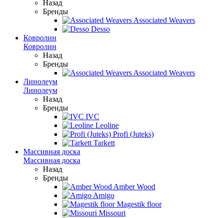
Назад
Бренды
Associated Weavers
Desso
Ковролин
Ковролин
Назад
Бренды
Associated Weavers
Линолеум
Линолеум
Назад
Бренды
IVC
Leoline
Profi (Juteks)
Tarkett
Массивная доска
Массивная доска
Назад
Бренды
Amber Wood
Amigo
Magestik floor
Missouri