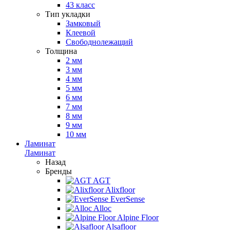
43 класс
Тип укладки
Замковый
Клеевой
Свободнолежащий
Толщина
2 мм
3 мм
4 мм
5 мм
6 мм
7 мм
8 мм
9 мм
10 мм
Ламинат
Ламинат
Назад
Бренды
AGT
Alixfloor
EverSense
Alloc
Alpine Floor
Alsafloor