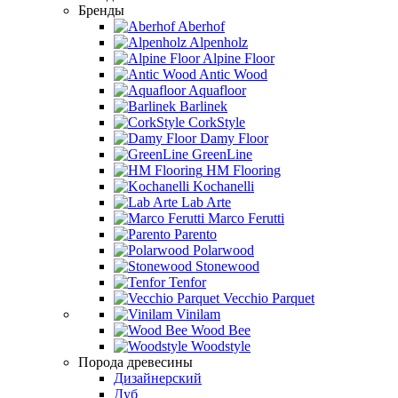
Бренды
Aberhof
Alpenholz
Alpine Floor
Antic Wood
Aquafloor
Barlinek
CorkStyle
Damy Floor
GreenLine
HM Flooring
Kochanelli
Lab Arte
Marco Ferutti
Parento
Polarwood
Stonewood
Tenfor
Vecchio Parquet
Vinilam
Wood Bee
Woodstyle
Порода древесины
Дизайнерский
Дуб