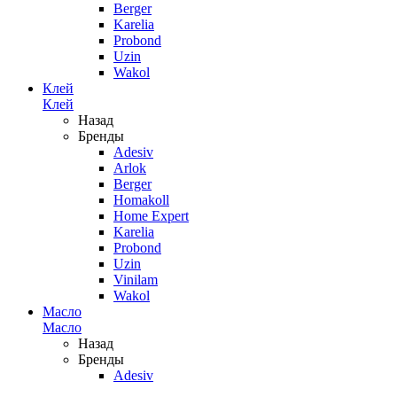
Berger
Karelia
Probond
Uzin
Wakol
Клей
Клей
Назад
Бренды
Adesiv
Arlok
Berger
Homakoll
Home Expert
Karelia
Probond
Uzin
Vinilam
Wakol
Масло
Масло
Назад
Бренды
Adesiv