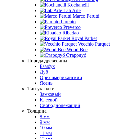
Kochanelli
Lab Arte
Marco Ferutti
Parento
Preverco
Ribadao
Royal Parket
Vecchio Parquet
Wood Bee
Стародуб
Порода древесины
Бамбук
Дуб
Орех американский
Ясень
Тип укладки
Замковый
Клеевой
Свободнолежащий
Толщина
8 мм
9 мм
10 мм
11 мм
12 мм