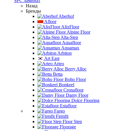
SPC ламинат
Назад
Бренды
Aberhof
Afloor
AlixFloor
Alpine Floor
Alta-Step
Aquafloor
Aquamax
Arbiton
Art East
Arteo
Berry Alloc
Betta
Boho Floor
Bonkeel
Cronafloor
Damy Floor
Dolce Flooring
Estafloor
Fargo
Firmfit
Floor Step
Floorage