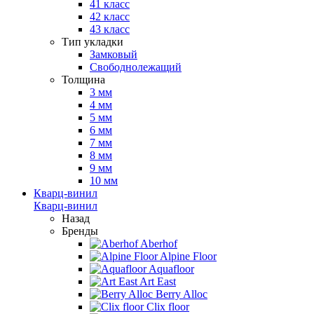
41 класс
42 класс
43 класс
Тип укладки
Замковый
Свободнолежащий
Толщина
3 мм
4 мм
5 мм
6 мм
7 мм
8 мм
9 мм
10 мм
Кварц-винил
Кварц-винил
Назад
Бренды
Aberhof
Alpine Floor
Aquafloor
Art East
Berry Alloc
Clix floor