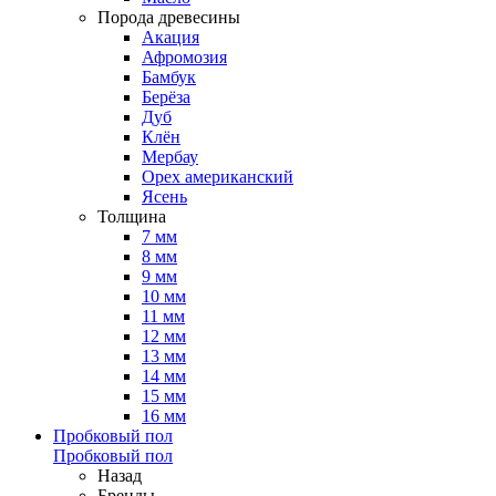
Порода древесины
Акация
Афромозия
Бамбук
Берёза
Дуб
Клён
Мербау
Орех американский
Ясень
Толщина
7 мм
8 мм
9 мм
10 мм
11 мм
12 мм
13 мм
14 мм
15 мм
16 мм
Пробковый пол
Пробковый пол
Назад
Бренды