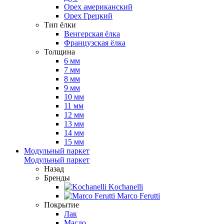
Орех американский
Орех Грецкий
Тип ёлки
Венгерская ёлка
Французская ёлка
Толщина
6 мм
7 мм
8 мм
9 мм
10 мм
11 мм
12 мм
13 мм
14 мм
15 мм
Модульный паркет
Модульный паркет
Назад
Бренды
Kochanelli
Marco Ferutti
Покрытие
Лак
Масло