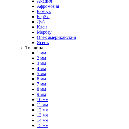
Акация
Афромозия
Бамбук
Берёза
Дуб
Клён
Мербау
Орех американский
Ясень
Толщина
1 мм
2 мм
3 мм
4 мм
5 мм
6 мм
7 мм
8 мм
9 мм
10 мм
11 мм
12 мм
13 мм
14 мм
15 мм