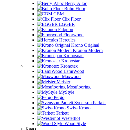
Berry-Alloc
Boho Floor
CBM
Clix Floor
EGGER
Falquon
Floorwood
Hercules
Krono Original
Kronon Modern
Kronospan
Kronostar
Kronotex
LamiWood
Maxwood
Meister
Mostflooring
MyStyle
Pergo
Svensson Parkett
Swiss Krono
Tarkett
Westerhof
Wood Style
Класс