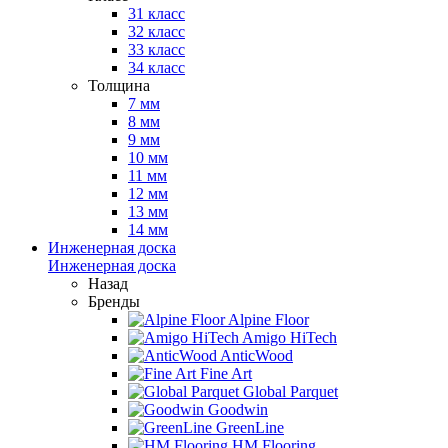
31 класс
32 класс
33 класс
34 класс
Толщина
7 мм
8 мм
9 мм
10 мм
11 мм
12 мм
13 мм
14 мм
Инженерная доска
Инженерная доска
Назад
Бренды
Alpine Floor
Amigo HiTech
AnticWood
Fine Art
Global Parquet
Goodwin
GreenLine
HM Flooring