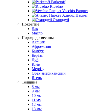
Parketoff
Ribadao
Vecchio Parquet
Альянс Паркет
Стародуб
Покрытие
Лак
Масло
Порода древесины
Акация
Афромозия
Бамбук
Берёза
Дуб
Клён
Мербау
Орех американский
Ясень
Толщина
8 мм
9 мм
10 мм
11 мм
12 мм
13 мм