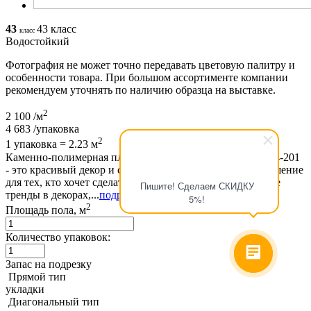
43
43 класс
класс
Водостойкий
Фотография не может точно передавать цветовую палитру и
особенности товара. При большом ассортименте компании
рекомендуем уточнять по наличию образца на выставке.
2
2 100
/м
4 683
/упаковка
2
1 упаковка = 2.23 м
Каменно-полимерная плитка Alpine Floor Виваче ЕСО 14-201
- это красивый декор и современное, инновационное решение
для тех, кто хочет сделать быстрый ремонт. Современные
Пишите! Сделаем СКИДКУ
тренды в декорах,...
подробнее
5%!
2
Площадь пола, м
Количество упаковок:
Запас на подрезку
Прямой тип
укладки
Диагональный тип