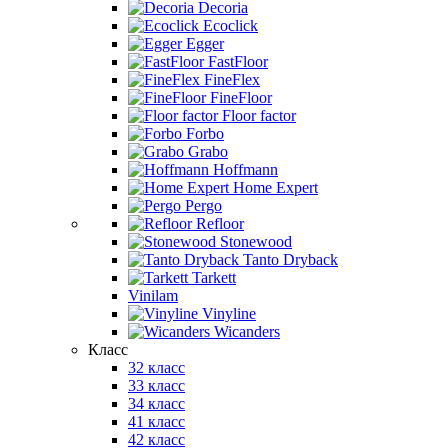
Decoria
Ecoclick
Egger
FastFloor
FineFlex
FineFloor
Floor factor
Forbo
Grabo
Hoffmann
Home Expert
Pergo
Refloor
Stonewood
Tanto Dryback
Tarkett
Vinilam
Vinyline
Wicanders
Класс
32 класс
33 класс
34 класс
41 класс
42 класс