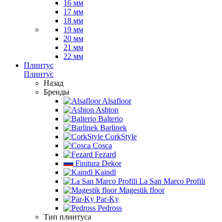
16 мм
17 мм
18 мм
19 мм
20 мм
21 мм
22 мм
Плинтус
Плинтус
Назад
Бренды
Alsafloor
Ashton
Balterio
Barlinek
CorkStyle
Cosca
Fezard
Finitura Dekor
Kaindl
La San Marco Profili
Magestik floor
Par-Ky
Pedross
Тип плинтуса