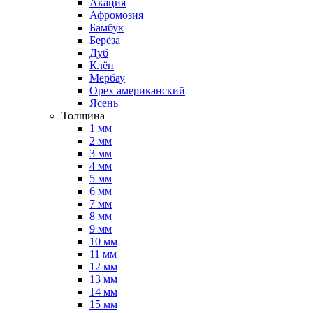
Акация
Афромозия
Бамбук
Берёза
Дуб
Клён
Мербау
Орех американский
Ясень
Толщина
1 мм
2 мм
3 мм
4 мм
5 мм
6 мм
7 мм
8 мм
9 мм
10 мм
11 мм
12 мм
13 мм
14 мм
15 мм