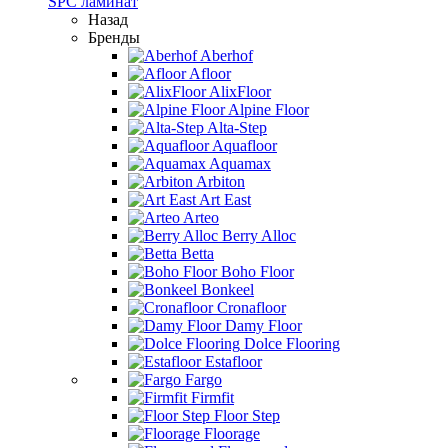
SPC ламинат
Назад
Бренды
Aberhof
Afloor
AlixFloor
Alpine Floor
Alta-Step
Aquafloor
Aquamax
Arbiton
Art East
Arteo
Berry Alloc
Betta
Boho Floor
Bonkeel
Cronafloor
Damy Floor
Dolce Flooring
Estafloor
Fargo
Firmfit
Floor Step
Floorage