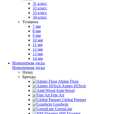
31 класс
32 класс
33 класс
34 класс
Толщина
7 мм
8 мм
9 мм
10 мм
11 мм
12 мм
13 мм
14 мм
Инженерная доска
Инженерная доска
Назад
Бренды
Alpine Floor
Amigo HiTech
AnticWood
Fine Art
Global Parquet
Goodwin
GreenLine
HM Flooring