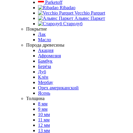
Parketoff
Ribadao
Vecchio Parquet
Альянс Паркет
Стародуб
Покрытие
Лак
Масло
Порода древесины
Акация
Афромозия
Бамбук
Берёза
Дуб
Клён
Мербау
Орех американский
Ясень
Толщина
8 мм
9 мм
10 мм
11 мм
12 мм
13 мм