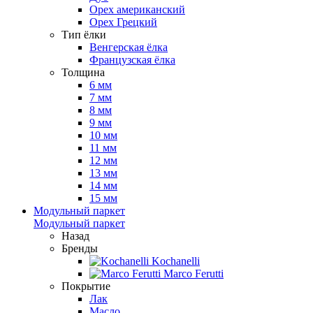
Орех американский
Орех Грецкий
Тип ёлки
Венгерская ёлка
Французская ёлка
Толщина
6 мм
7 мм
8 мм
9 мм
10 мм
11 мм
12 мм
13 мм
14 мм
15 мм
Модульный паркет
Модульный паркет
Назад
Бренды
Kochanelli
Marco Ferutti
Покрытие
Лак
Масло