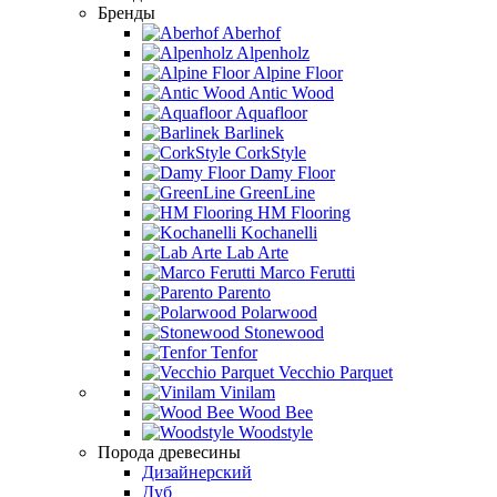
Бренды
Aberhof
Alpenholz
Alpine Floor
Antic Wood
Aquafloor
Barlinek
CorkStyle
Damy Floor
GreenLine
HM Flooring
Kochanelli
Lab Arte
Marco Ferutti
Parento
Polarwood
Stonewood
Tenfor
Vecchio Parquet
Vinilam
Wood Bee
Woodstyle
Порода древесины
Дизайнерский
Дуб