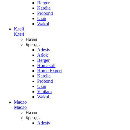
Berger
Karelia
Probond
Uzin
Wakol
Клей
Клей
Назад
Бренды
Adesiv
Arlok
Berger
Homakoll
Home Expert
Karelia
Probond
Uzin
Vinilam
Wakol
Масло
Масло
Назад
Бренды
Adesiv