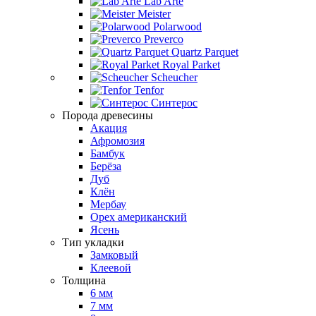
Lab Arte
Meister
Polarwood
Preverco
Quartz Parquet
Royal Parket
Scheucher
Tenfor
Синтерос
Порода древесины
Акация
Афромозия
Бамбук
Берёза
Дуб
Клён
Мербау
Орех американский
Ясень
Тип укладки
Замковый
Клеевой
Толщина
6 мм
7 мм