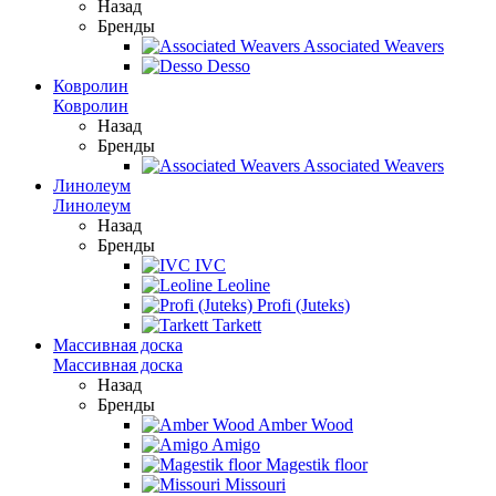
Назад
Бренды
Associated Weavers
Desso
Ковролин
Ковролин
Назад
Бренды
Associated Weavers
Линолеум
Линолеум
Назад
Бренды
IVC
Leoline
Profi (Juteks)
Tarkett
Массивная доска
Массивная доска
Назад
Бренды
Amber Wood
Amigo
Magestik floor
Missouri