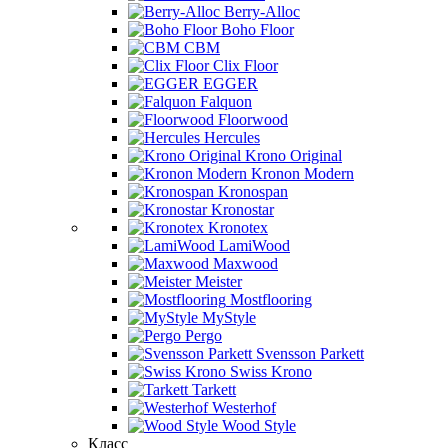
Berry-Alloc
Boho Floor
CBM
Clix Floor
EGGER
Falquon
Floorwood
Hercules
Krono Original
Kronon Modern
Kronospan
Kronostar
Kronotex
LamiWood
Maxwood
Meister
Mostflooring
MyStyle
Pergo
Svensson Parkett
Swiss Krono
Tarkett
Westerhof
Wood Style
Класс