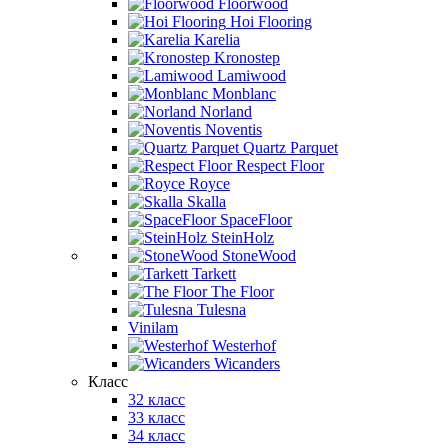
Floorwood
Hoi Flooring
Karelia
Kronostep
Lamiwood
Monblanc
Norland
Noventis
Quartz Parquet
Respect Floor
Royce
Skalla
SpaceFloor
SteinHolz
StoneWood
Tarkett
The Floor
Tulesna
Vinilam
Westerhof
Wicanders
Класс
32 класс
33 класс
34 класс