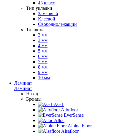
43 класс
Тип укладки
Замковый
Клеевой
Свободнолежащий
Толщина
2 мм
3 мм
4 мм
5 мм
6 мм
7 мм
8 мм
9 мм
10 мм
Ламинат
Ламинат
Назад
Бренды
AGT
Alixfloor
EverSense
Alloc
Alpine Floor
Alsafloor