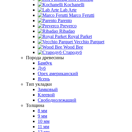
Kochanelli
Lab Arte
Marco Ferutti
Parento
Preverco
Ribadao
Royal Parket
Vecchio Parquet
Wood Bee
Стародуб
Порода древесины
Бамбук
Дуб
Орех американский
Ясень
Тип укладки
Замковый
Клеевой
Свободнолежащий
Толщина
8 мм
9 мм
10 мм
11 мм
12 мм