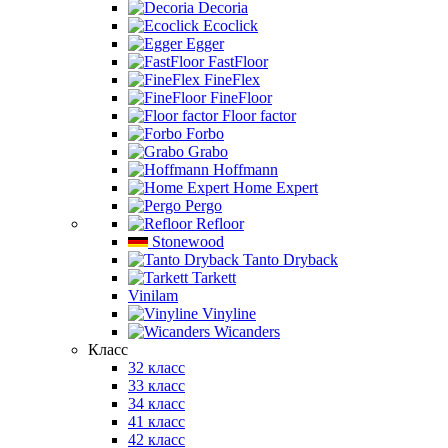
Decoria
Ecoclick
Egger
FastFloor
FineFlex
FineFloor
Floor factor
Forbo
Grabo
Hoffmann
Home Expert
Pergo
Refloor
Stonewood
Tanto Dryback
Tarkett
Vinilam
Vinyline
Wicanders
Класс
32 класс
33 класс
34 класс
41 класс
42 класс