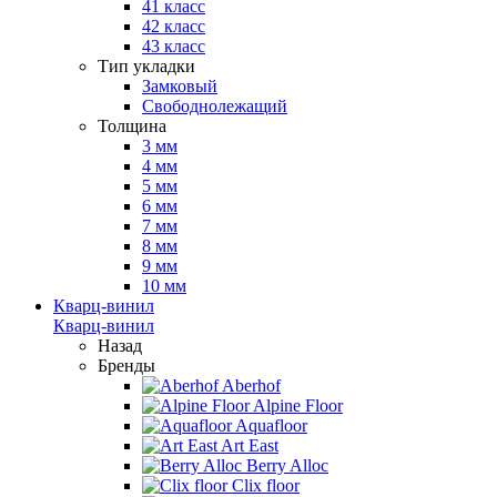
41 класс
42 класс
43 класс
Тип укладки
Замковый
Свободнолежащий
Толщина
3 мм
4 мм
5 мм
6 мм
7 мм
8 мм
9 мм
10 мм
Кварц-винил
Кварц-винил
Назад
Бренды
Aberhof
Alpine Floor
Aquafloor
Art East
Berry Alloc
Clix floor