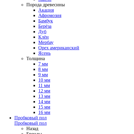
Порода древесины
Акация
Афромозия
Бамбук
Берёза
Дуб
Клён
Мербау
Орех американский
Ясень
Толщина
7 мм
8 мм
9 мм
10 мм
11 мм
12 мм
13 мм
14 мм
15 мм
16 мм
Пробковый пол
Пробковый пол
Назад
Бренды