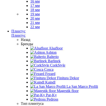
16 мм
17 мм
18 мм
19 мм
20 мм
21 мм
22 мм
Плинтус
Плинтус
Назад
Бренды
Alsafloor
Ashton
Balterio
Barlinek
CorkStyle
Cosca
Fezard
Finitura Dekor
Kaindl
La San Marco Profili
Magestik floor
Par-Ky
Pedross
Тип плинтуса