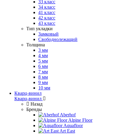
33 класс
34 класс
41 класс
42 класс
43 класс
Тип укладки
Замковый
Свободнолежащий
Толщина
3 мм
4 мм
5 мм
6 мм
7 мм
8 мм
9 мм
10 мм
Кварц-винил
Кварц-винил
Назад
Бренды
Aberhof
Alpine Floor
Aquafloor
Art East