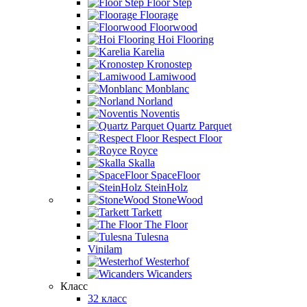
Floor Step
Floorage
Floorwood
Hoi Flooring
Karelia
Kronostep
Lamiwood
Monblanc
Norland
Noventis
Quartz Parquet
Respect Floor
Royce
Skalla
SpaceFloor
SteinHolz
StoneWood
Tarkett
The Floor
Tulesna
Vinilam
Westerhof
Wicanders
Класс
32 класс