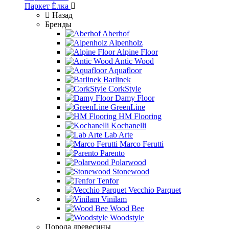
Паркет Ёлка
Назад
Бренды
Aberhof
Alpenholz
Alpine Floor
Antic Wood
Aquafloor
Barlinek
CorkStyle
Damy Floor
GreenLine
HM Flooring
Kochanelli
Lab Arte
Marco Ferutti
Parento
Polarwood
Stonewood
Tenfor
Vecchio Parquet
Vinilam
Wood Bee
Woodstyle
Порода древесины