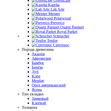
GreenLine
Karelia
Lab Arte
Meister
Polarwood
Preverco
Quartz Parquet
Royal Parket
Scheucher
Tenfor
Синтерос
Порода древесины
Акация
Афромозия
Бамбук
Берёза
Дуб
Клён
Мербау
Орех американский
Ясень
Тип укладки
Замковый
Клеевой
Толщина