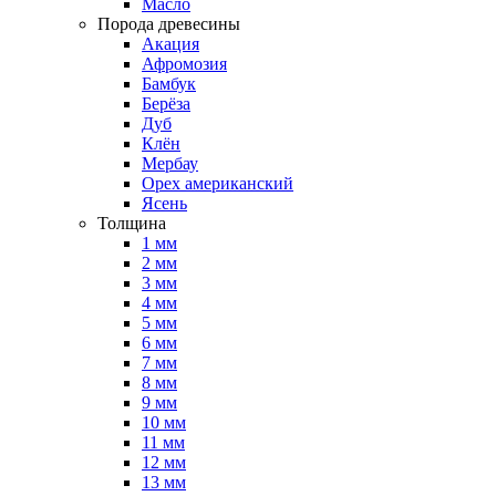
Масло
Порода древесины
Акация
Афромозия
Бамбук
Берёза
Дуб
Клён
Мербау
Орех американский
Ясень
Толщина
1 мм
2 мм
3 мм
4 мм
5 мм
6 мм
7 мм
8 мм
9 мм
10 мм
11 мм
12 мм
13 мм