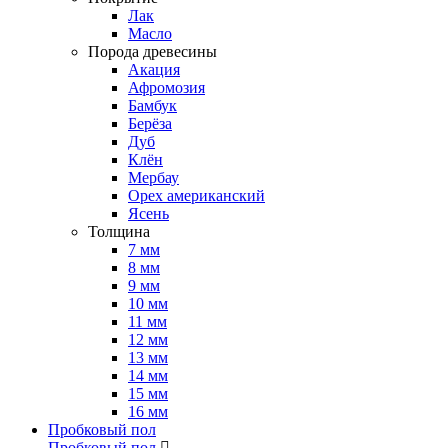
Лак
Масло
Порода древесины
Акация
Афромозия
Бамбук
Берёза
Дуб
Клён
Мербау
Орех американский
Ясень
Толщина
7 мм
8 мм
9 мм
10 мм
11 мм
12 мм
13 мм
14 мм
15 мм
16 мм
Пробковый пол
Пробковый пол