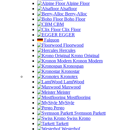
Alpine Floor
Alsafloor
Berry-Alloc
Boho Floor
CBM
Clix Floor
EGGER
Falquon
Floorwood
Hercules
Krono Original
Kronon Modern
Kronospan
Kronostar
Kronotex
LamiWood
Maxwood
Meister
Mostflooring
MyStyle
Pergo
Svensson Parkett
Swiss Krono
Tarkett
Westerhof