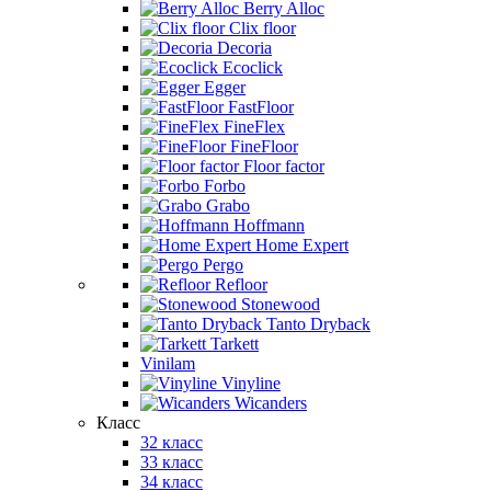
Berry Alloc
Clix floor
Decoria
Ecoclick
Egger
FastFloor
FineFlex
FineFloor
Floor factor
Forbo
Grabo
Hoffmann
Home Expert
Pergo
Refloor
Stonewood
Tanto Dryback
Tarkett
Vinilam
Vinyline
Wicanders
Класс
32 класс
33 класс
34 класс