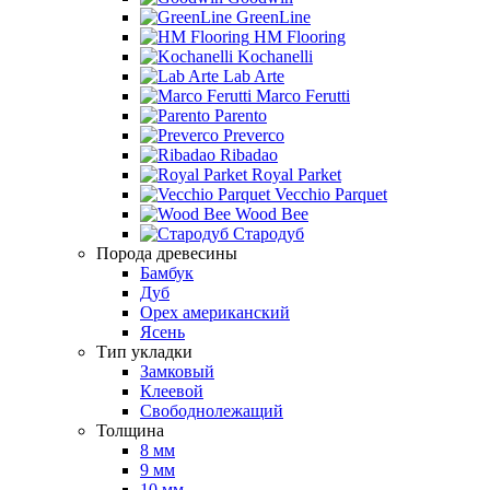
GreenLine
HM Flooring
Kochanelli
Lab Arte
Marco Ferutti
Parento
Preverco
Ribadao
Royal Parket
Vecchio Parquet
Wood Bee
Стародуб
Порода древесины
Бамбук
Дуб
Орех американский
Ясень
Тип укладки
Замковый
Клеевой
Свободнолежащий
Толщина
8 мм
9 мм
10 мм