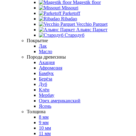
Magestik floor
Missouri
Parketoff
Ribadao
Vecchio Parquet
Альянс Паркет
Стародуб
Покрытие
Лак
Масло
Порода древесины
Акация
Афромозия
Бамбук
Берёза
Дуб
Клён
Мербау
Орех американский
Ясень
Толщина
8 мм
9 мм
10 мм
11 мм