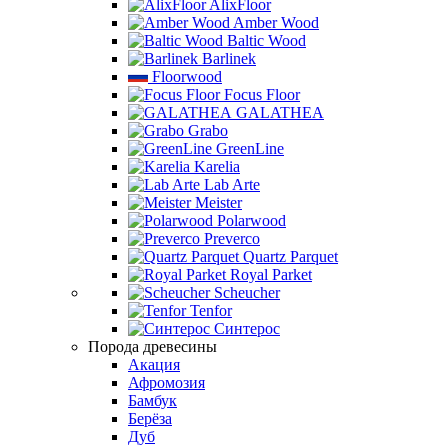
AlixFloor
Amber Wood
Baltic Wood
Barlinek
Floorwood
Focus Floor
GALATHEA
Grabo
GreenLine
Karelia
Lab Arte
Meister
Polarwood
Preverco
Quartz Parquet
Royal Parket
Scheucher
Tenfor
Синтерос
Порода древесины
Акация
Афромозия
Бамбук
Берёза
Дуб