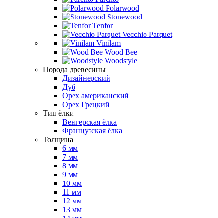
Polarwood
Stonewood
Tenfor
Vecchio Parquet
Vinilam
Wood Bee
Woodstyle
Порода древесины
Дизайнерский
Дуб
Орех американский
Орех Грецкий
Тип ёлки
Венгерская ёлка
Французская ёлка
Толщина
6 мм
7 мм
8 мм
9 мм
10 мм
11 мм
12 мм
13 мм