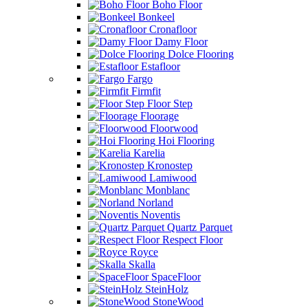
Boho Floor
Bonkeel
Cronafloor
Damy Floor
Dolce Flooring
Estafloor
Fargo
Firmfit
Floor Step
Floorage
Floorwood
Hoi Flooring
Karelia
Kronostep
Lamiwood
Monblanc
Norland
Noventis
Quartz Parquet
Respect Floor
Royce
Skalla
SpaceFloor
SteinHolz
StoneWood