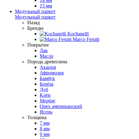
14 мм
15 мм
Модульный паркет
Модульный паркет
Назад
Бренды
Kochanelli
Marco Ferutti
Покрытие
Лак
Масло
Порода древесины
Акация
Афромозия
Бамбук
Берёза
Дуб
Клён
Мербау
Орех американский
Ясень
Толщина
7 мм
8 мм
9 мм