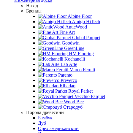
Инженерная доска
Назад
Бренды
Alpine Floor
Amigo HiTech
AnticWood
Fine Art
Global Parquet
Goodwin
GreenLine
HM Flooring
Kochanelli
Lab Arte
Marco Ferutti
Parento
Preverco
Ribadao
Royal Parket
Vecchio Parquet
Wood Bee
Стародуб
Порода древесины
Бамбук
Дуб
Орех американский