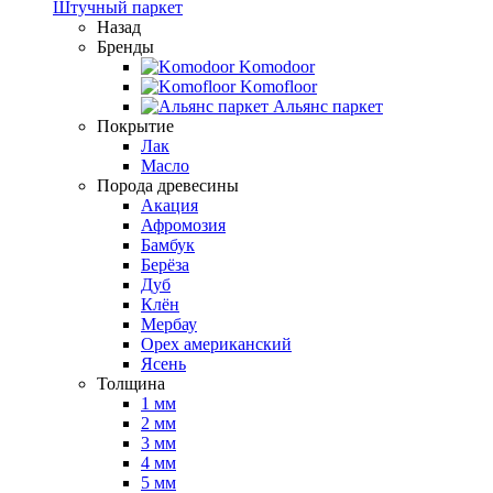
Штучный паркет
Назад
Бренды
Komodoor
Komofloor
Альянс паркет
Покрытие
Лак
Масло
Порода древесины
Акация
Афромозия
Бамбук
Берёза
Дуб
Клён
Мербау
Орех американский
Ясень
Толщина
1 мм
2 мм
3 мм
4 мм
5 мм