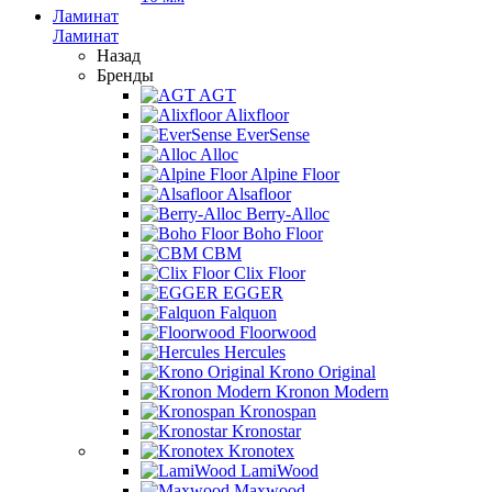
Ламинат
Ламинат
Назад
Бренды
AGT
Alixfloor
EverSense
Alloc
Alpine Floor
Alsafloor
Berry-Alloc
Boho Floor
CBM
Clix Floor
EGGER
Falquon
Floorwood
Hercules
Krono Original
Kronon Modern
Kronospan
Kronostar
Kronotex
LamiWood
Maxwood