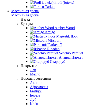
Profi (Juteks)
Tarkett
Массивная доска
Массивная доска
Назад
Бренды
Amber Wood
Amigo
Magestik floor
Missouri
Parketoff
Ribadao
Vecchio Parquet
Альянс Паркет
Стародуб
Покрытие
Лак
Масло
Порода древесины
Акация
Афромозия
Бамбук
Берёза
Дуб
Клён