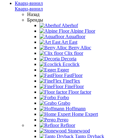
Кварц-винил
Кварц-винил
Назад
Бренды
Aberhof
Alpine Floor
Aquafloor
Art East
Berry Alloc
Clix floor
Decoria
Ecoclick
Egger
FastFloor
FineFlex
FineFloor
Floor factor
Forbo
Grabo
Hoffmann
Home Expert
Pergo
Refloor
Stonewood
Tanto Dryback