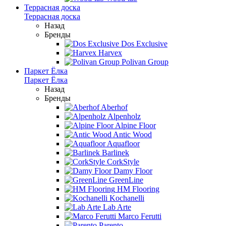
Террасная доска
Террасная доска
Назад
Бренды
Dos Exclusive
Harvex
Polivan Group
Паркет Ёлка
Паркет Ёлка
Назад
Бренды
Aberhof
Alpenholz
Alpine Floor
Antic Wood
Aquafloor
Barlinek
CorkStyle
Damy Floor
GreenLine
HM Flooring
Kochanelli
Lab Arte
Marco Ferutti
Parento