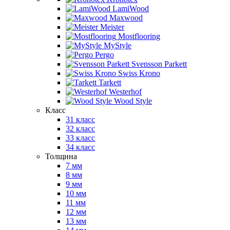
LamiWood
Maxwood
Meister
Mostflooring
MyStyle
Pergo
Svensson Parkett
Swiss Krono
Tarkett
Westerhof
Wood Style
Класс
31 класс
32 класс
33 класс
34 класс
Толщина
7 мм
8 мм
9 мм
10 мм
11 мм
12 мм
13 мм