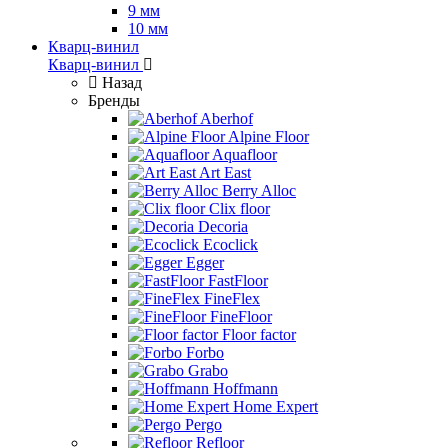
9 мм
10 мм
Кварц-винил
Кварц-винил
Назад
Бренды
Aberhof
Alpine Floor
Aquafloor
Art East
Berry Alloc
Clix floor
Decoria
Ecoclick
Egger
FastFloor
FineFlex
FineFloor
Floor factor
Forbo
Grabo
Hoffmann
Home Expert
Pergo
Refloor