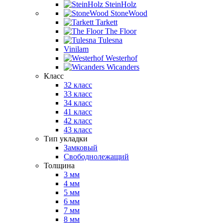
SteinHolz
StoneWood
Tarkett
The Floor
Tulesna
Vinilam
Westerhof
Wicanders
Класс
32 класс
33 класс
34 класс
41 класс
42 класс
43 класс
Тип укладки
Замковый
Свободнолежащий
Толщина
3 мм
4 мм
5 мм
6 мм
7 мм
8 мм