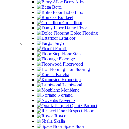
Berry Alloc
Betta
Boho Floor
Bonkeel
Cronafloor
Damy Floor
Dolce Flooring
Estafloor
Fargo
Firmfit
Floor Step
Floorage
Floorwood
Hoi Flooring
Karelia
Kronostep
Lamiwood
Monblanc
Norland
Noventis
Quartz Parquet
Respect Floor
Royce
Skalla
SpaceFloor