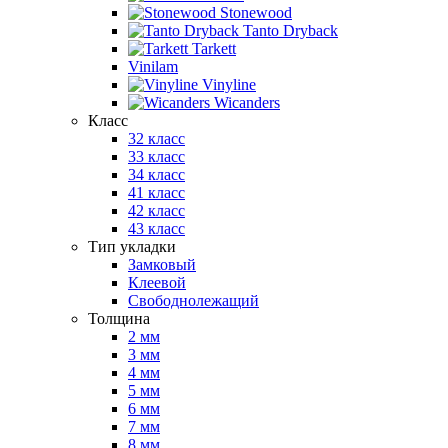
Stonewood
Tanto Dryback
Tarkett
Vinilam
Vinyline
Wicanders
Класс
32 класс
33 класс
34 класс
41 класс
42 класс
43 класс
Тип укладки
Замковый
Клеевой
Свободнолежащий
Толщина
2 мм
3 мм
4 мм
5 мм
6 мм
7 мм
8 мм