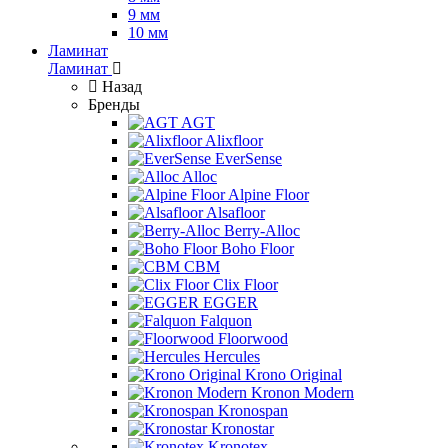
9 мм
10 мм
Ламинат
Ламинат
Назад
Бренды
AGT
Alixfloor
EverSense
Alloc
Alpine Floor
Alsafloor
Berry-Alloc
Boho Floor
CBM
Clix Floor
EGGER
Falquon
Floorwood
Hercules
Krono Original
Kronon Modern
Kronospan
Kronostar
Kronotex