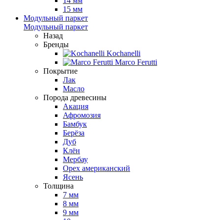
14 мм
15 мм
Модульный паркет
Модульный паркет
Назад
Бренды
Kochanelli
Marco Ferutti
Покрытие
Лак
Масло
Порода древесины
Акация
Афромозия
Бамбук
Берёза
Дуб
Клён
Мербау
Орех американский
Ясень
Толщина
7 мм
8 мм
9 мм