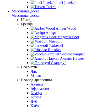
Profi (Juteks)
Tarkett
Массивная доска
Массивная доска
Назад
Бренды
Amber Wood
Amigo
Magestik floor
Missouri
Parketoff
Ribadao
Vecchio Parquet
Альянс Паркет
Стародуб
Покрытие
Лак
Масло
Порода древесины
Акация
Афромозия
Бамбук
Берёза
Дуб
Клён