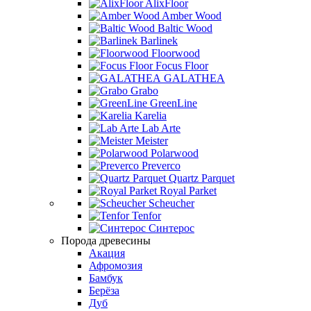
AlixFloor
Amber Wood
Baltic Wood
Barlinek
Floorwood
Focus Floor
GALATHEA
Grabo
GreenLine
Karelia
Lab Arte
Meister
Polarwood
Preverco
Quartz Parquet
Royal Parket
Scheucher
Tenfor
Синтерос
Порода древесины
Акация
Афромозия
Бамбук
Берёза
Дуб