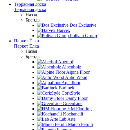
Террасная доска
Террасная доска
Назад
Бренды
Dos Exclusive
Harvex
Polivan Group
Паркет Ёлка
Паркет Ёлка
Назад
Бренды
Aberhof
Alpenholz
Alpine Floor
Antic Wood
Aquafloor
Barlinek
CorkStyle
Damy Floor
GreenLine
HM Flooring
Kochanelli
Lab Arte
Marco Ferutti
Parento