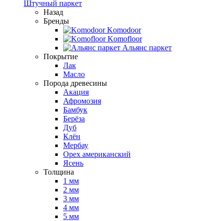
Штучный паркет
Назад
Бренды
Komodoor
Komofloor
Альянс паркет
Покрытие
Лак
Масло
Порода древесины
Акация
Афромозия
Бамбук
Берёза
Дуб
Клён
Мербау
Орех американский
Ясень
Толщина
1 мм
2 мм
3 мм
4 мм
5 мм