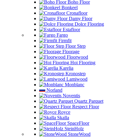
Boho Floor
Bonkeel
Cronafloor
Damy Floor
Dolce Flooring
Estafloor
Fargo
Firmfit
Floor Step
Floorage
Floorwood
Hoi Flooring
Karelia
Kronostep
Lamiwood
Monblanc
Norland
Noventis
Quartz Parquet
Respect Floor
Royce
Skalla
SpaceFloor
SteinHolz
StoneWood