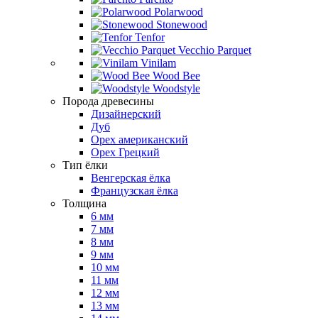
Polarwood
Stonewood
Tenfor
Vecchio Parquet
Vinilam
Wood Bee
Woodstyle
Порода древесины
Дизайнерский
Дуб
Орех американский
Орех Грецкий
Тип ёлки
Венгерская ёлка
Французская ёлка
Толщина
6 мм
7 мм
8 мм
9 мм
10 мм
11 мм
12 мм
13 мм