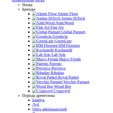
Инженерная доска
Назад
Бренды
Alpine Floor
Amigo HiTech
AnticWood
Fine Art
Global Parquet
Goodwin
GreenLine
HM Flooring
Kochanelli
Lab Arte
Marco Ferutti
Parento
Preverco
Ribadao
Royal Parket
Vecchio Parquet
Wood Bee
Стародуб
Порода древесины
Бамбук
Дуб
Орех американский