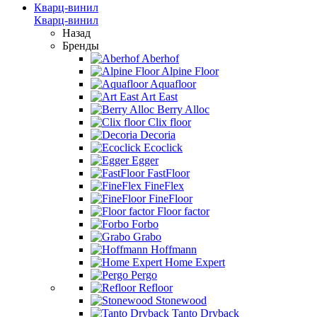
Кварц-винил
Кварц-винил
Назад
Бренды
Aberhof
Alpine Floor
Aquafloor
Art East
Berry Alloc
Clix floor
Decoria
Ecoclick
Egger
FastFloor
FineFlex
FineFloor
Floor factor
Forbo
Grabo
Hoffmann
Home Expert
Pergo
Refloor
Stonewood
Tanto Dryback