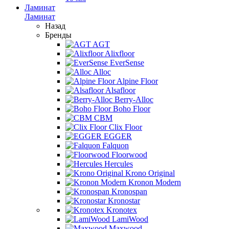
Ламинат
Ламинат
Назад
Бренды
AGT
Alixfloor
EverSense
Alloc
Alpine Floor
Alsafloor
Berry-Alloc
Boho Floor
CBM
Clix Floor
EGGER
Falquon
Floorwood
Hercules
Krono Original
Kronon Modern
Kronospan
Kronostar
Kronotex
LamiWood
Maxwood