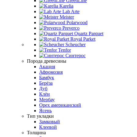
GreenLine
Karelia
Lab Arte
Meister
Polarwood
Preverco
Quartz Parquet
Royal Parket
Scheucher
Tenfor
Синтерос
Порода древесины
Акация
Афромозия
Бамбук
Берёза
Дуб
Клён
Мербау
Орех американский
Ясень
Тип укладки
Замковый
Клеевой
Толщина