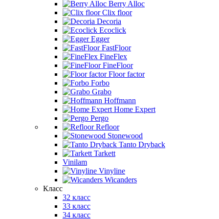
Berry Alloc
Clix floor
Decoria
Ecoclick
Egger
FastFloor
FineFlex
FineFloor
Floor factor
Forbo
Grabo
Hoffmann
Home Expert
Pergo
Refloor
Stonewood
Tanto Dryback
Tarkett
Vinilam
Vinyline
Wicanders
Класс
32 класс
33 класс
34 класс