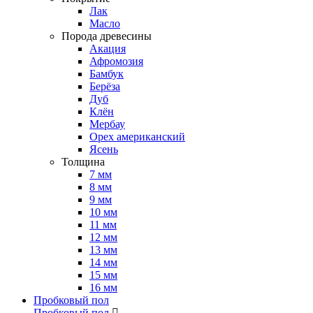
Лак
Масло
Порода древесины
Акация
Афромозия
Бамбук
Берёза
Дуб
Клён
Мербау
Орех американский
Ясень
Толщина
7 мм
8 мм
9 мм
10 мм
11 мм
12 мм
13 мм
14 мм
15 мм
16 мм
Пробковый пол
Пробковый пол