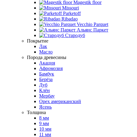
Magestik floor
Missouri
Parketoff
Ribadao
Vecchio Parquet
Альянс Паркет
Стародуб
Покрытие
Лак
Масло
Порода древесины
Акация
Афромозия
Бамбук
Берёза
Дуб
Клён
Мербау
Орех американский
Ясень
Толщина
8 мм
9 мм
10 мм
11 мм