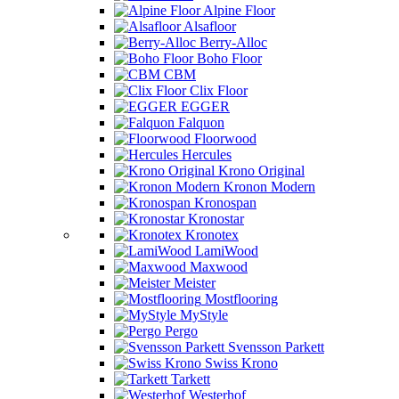
Alpine Floor
Alsafloor
Berry-Alloc
Boho Floor
CBM
Clix Floor
EGGER
Falquon
Floorwood
Hercules
Krono Original
Kronon Modern
Kronospan
Kronostar
Kronotex
LamiWood
Maxwood
Meister
Mostflooring
MyStyle
Pergo
Svensson Parkett
Swiss Krono
Tarkett
Westerhof