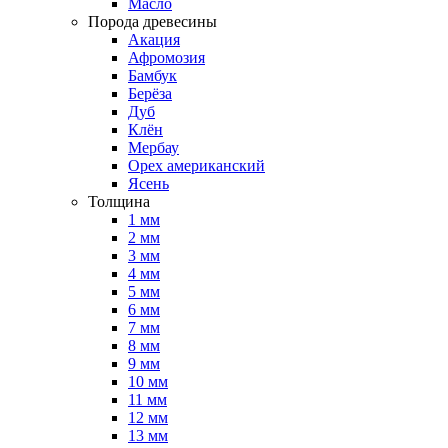
Масло
Порода древесины
Акация
Афромозия
Бамбук
Берёза
Дуб
Клён
Мербау
Орех американский
Ясень
Толщина
1 мм
2 мм
3 мм
4 мм
5 мм
6 мм
7 мм
8 мм
9 мм
10 мм
11 мм
12 мм
13 мм