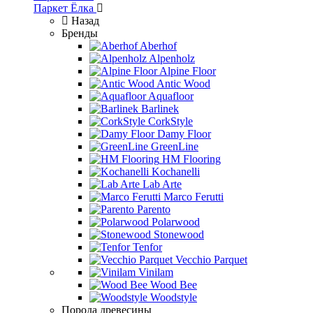
Паркет Ёлка
Назад
Бренды
Aberhof
Alpenholz
Alpine Floor
Antic Wood
Aquafloor
Barlinek
CorkStyle
Damy Floor
GreenLine
HM Flooring
Kochanelli
Lab Arte
Marco Ferutti
Parento
Polarwood
Stonewood
Tenfor
Vecchio Parquet
Vinilam
Wood Bee
Woodstyle
Порода древесины