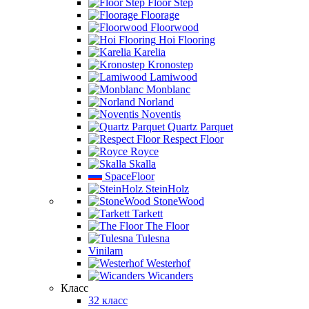
Floor Step
Floorage
Floorwood
Hoi Flooring
Karelia
Kronostep
Lamiwood
Monblanc
Norland
Noventis
Quartz Parquet
Respect Floor
Royce
Skalla
SpaceFloor
SteinHolz
StoneWood
Tarkett
The Floor
Tulesna
Vinilam
Westerhof
Wicanders
Класс
32 класс