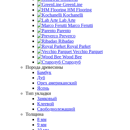
GreenLine
HM Flooring
Kochanelli
Lab Arte
Marco Ferutti
Parento
Preverco
Ribadao
Royal Parket
Vecchio Parquet
Wood Bee
Стародуб
Порода древесины
Бамбук
Дуб
Орех американский
Ясень
Тип укладки
Замковый
Клеевой
Свободнолежащий
Толщина
8 мм
9 мм
10 мм