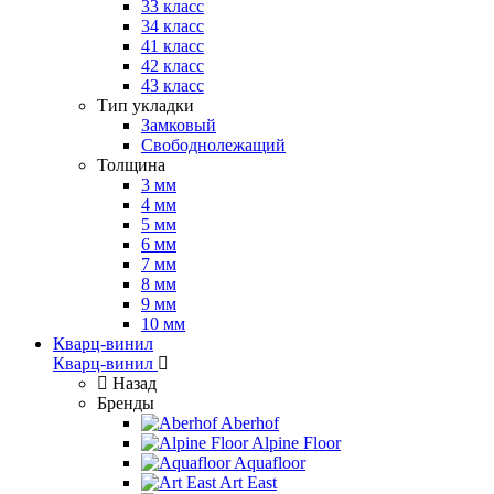
33 класс
34 класс
41 класс
42 класс
43 класс
Тип укладки
Замковый
Свободнолежащий
Толщина
3 мм
4 мм
5 мм
6 мм
7 мм
8 мм
9 мм
10 мм
Кварц-винил
Кварц-винил
Назад
Бренды
Aberhof
Alpine Floor
Aquafloor
Art East