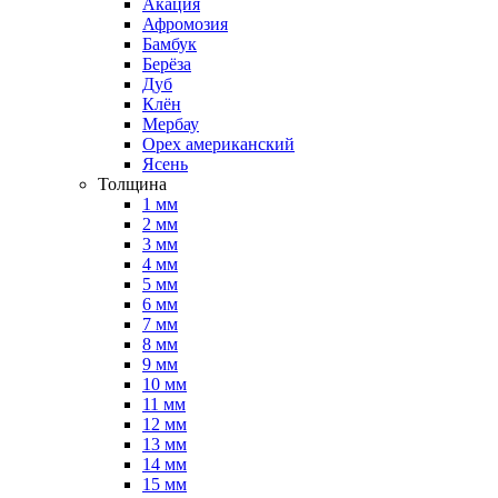
Акация
Афромозия
Бамбук
Берёза
Дуб
Клён
Мербау
Орех американский
Ясень
Толщина
1 мм
2 мм
3 мм
4 мм
5 мм
6 мм
7 мм
8 мм
9 мм
10 мм
11 мм
12 мм
13 мм
14 мм
15 мм