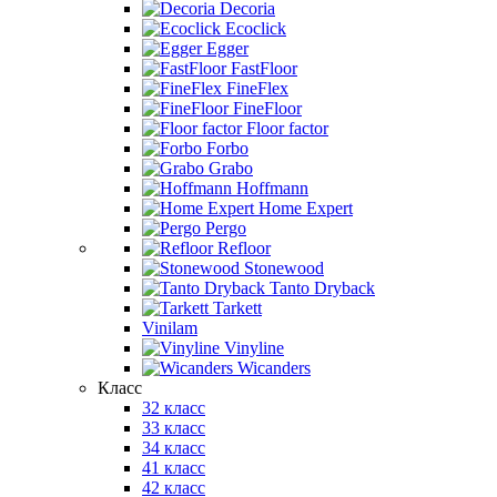
Decoria
Ecoclick
Egger
FastFloor
FineFlex
FineFloor
Floor factor
Forbo
Grabo
Hoffmann
Home Expert
Pergo
Refloor
Stonewood
Tanto Dryback
Tarkett
Vinilam
Vinyline
Wicanders
Класс
32 класс
33 класс
34 класс
41 класс
42 класс