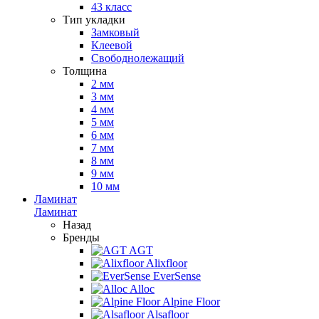
43 класс
Тип укладки
Замковый
Клеевой
Свободнолежащий
Толщина
2 мм
3 мм
4 мм
5 мм
6 мм
7 мм
8 мм
9 мм
10 мм
Ламинат
Ламинат
Назад
Бренды
AGT
Alixfloor
EverSense
Alloc
Alpine Floor
Alsafloor