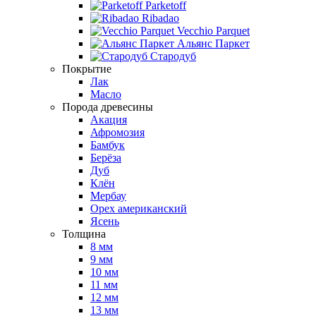
Parketoff
Ribadao
Vecchio Parquet
Альянс Паркет
Стародуб
Покрытие
Лак
Масло
Порода древесины
Акация
Афромозия
Бамбук
Берёза
Дуб
Клён
Мербау
Орех американский
Ясень
Толщина
8 мм
9 мм
10 мм
11 мм
12 мм
13 мм