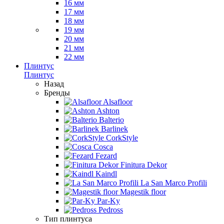
16 мм
17 мм
18 мм
19 мм
20 мм
21 мм
22 мм
Плинтус
Плинтус
Назад
Бренды
Alsafloor
Ashton
Balterio
Barlinek
CorkStyle
Cosca
Fezard
Finitura Dekor
Kaindl
La San Marco Profili
Magestik floor
Par-Ky
Pedross
Тип плинтуса