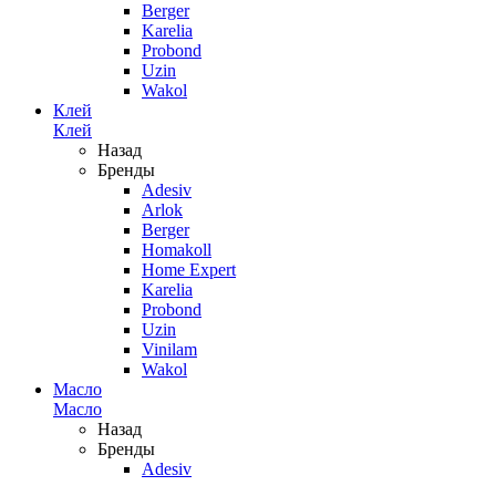
Berger
Karelia
Probond
Uzin
Wakol
Клей
Клей
Назад
Бренды
Adesiv
Arlok
Berger
Homakoll
Home Expert
Karelia
Probond
Uzin
Vinilam
Wakol
Масло
Масло
Назад
Бренды
Adesiv