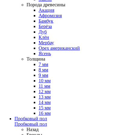
Порода древесины
Акация
Афромозия
Бамбук
Берёза
Дуб
Клён
Мербау
Орех американский
Ясень
Толщина
7 мм
8 мм
9 мм
10 мм
11 мм
12 мм
13 мм
14 мм
15 мм
16 мм
Пробковый пол
Пробковый пол
Назад
Бренды