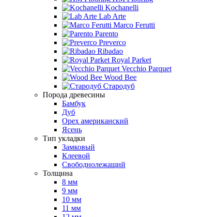
Kochanelli
Lab Arte
Marco Ferutti
Parento
Preverco
Ribadao
Royal Parket
Vecchio Parquet
Wood Bee
Стародуб
Порода древесины
Бамбук
Дуб
Орех американский
Ясень
Тип укладки
Замковый
Клеевой
Свободнолежащий
Толщина
8 мм
9 мм
10 мм
11 мм
12 мм