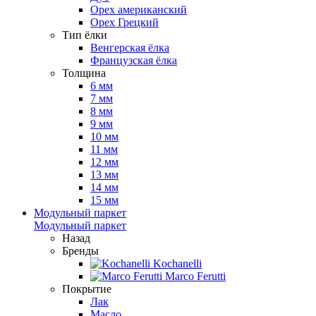
Орех американский
Орех Грецкий
Тип ёлки
Венгерская ёлка
Французская ёлка
Толщина
6 мм
7 мм
8 мм
9 мм
10 мм
11 мм
12 мм
13 мм
14 мм
15 мм
Модульный паркет
Модульный паркет
Назад
Бренды
Kochanelli
Marco Ferutti
Покрытие
Лак
Масло