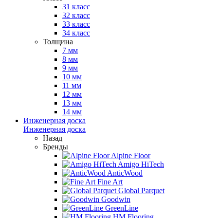
31 класс
32 класс
33 класс
34 класс
Толщина
7 мм
8 мм
9 мм
10 мм
11 мм
12 мм
13 мм
14 мм
Инженерная доска
Инженерная доска
Назад
Бренды
Alpine Floor
Amigo HiTech
AnticWood
Fine Art
Global Parquet
Goodwin
GreenLine
HM Flooring