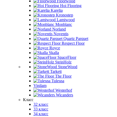
Floorwood
Hoi Flooring
Karelia
Kronostep
Lamiwood
Monblanc
Norland
Noventis
Quartz Parquet
Respect Floor
Royce
Skalla
SpaceFloor
SteinHolz
StoneWood
Tarkett
The Floor
Tulesna
Vinilam
Westerhof
Wicanders
Класс
32 класс
33 класс
34 класс