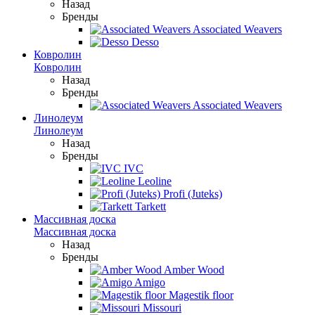
Назад
Бренды
Associated Weavers
Desso
Ковролин
Ковролин
Назад
Бренды
Associated Weavers
Линолеум
Линолеум
Назад
Бренды
IVC
Leoline
Profi (Juteks)
Tarkett
Массивная доска
Массивная доска
Назад
Бренды
Amber Wood
Amigo
Magestik floor
Missouri