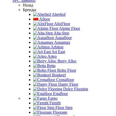
SPC ламинат
Назад
Бренды
Aberhof
Afloor
AlixFloor
Alpine Floor
Alta-Step
Aquafloor
Aquamax
Arbiton
Art East
Arteo
Berry Alloc
Betta
Boho Floor
Bonkeel
Cronafloor
Damy Floor
Dolce Flooring
Estafloor
Fargo
Firmfit
Floor Step
Floorage