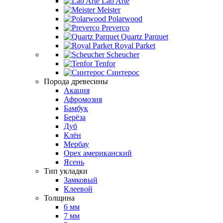
Lab Arte
Meister
Polarwood
Preverco
Quartz Parquet
Royal Parket
Scheucher
Tenfor
Синтерос
Порода древесины
Акация
Афромозия
Бамбук
Берёза
Дуб
Клён
Мербау
Орех американский
Ясень
Тип укладки
Замковый
Клеевой
Толщина
6 мм
7 мм