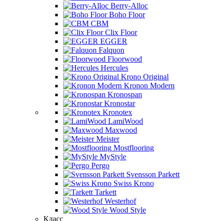
Berry-Alloc
Boho Floor
CBM
Clix Floor
EGGER
Falquon
Floorwood
Hercules
Krono Original
Kronon Modern
Kronospan
Kronostar
Kronotex
LamiWood
Maxwood
Meister
Mostflooring
MyStyle
Pergo
Svensson Parkett
Swiss Krono
Tarkett
Westerhof
Wood Style
Класс