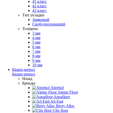
41 класс
42 класс
43 класс
Тип укладки
Замковый
Свободнолежащий
Толщина
3 мм
4 мм
5 мм
6 мм
7 мм
8 мм
9 мм
10 мм
Кварц-винил
Кварц-винил
Назад
Бренды
Aberhof
Alpine Floor
Aquafloor
Art East
Berry Alloc
Clix floor