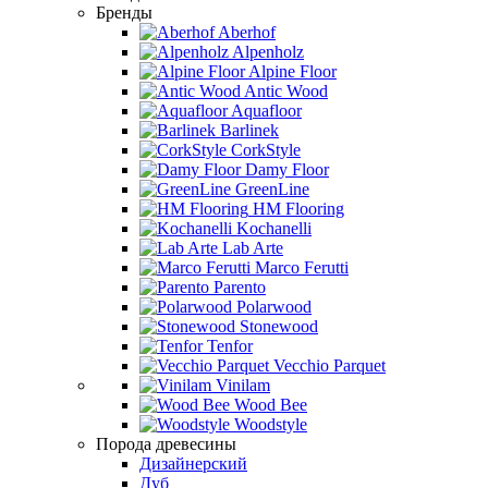
Бренды
Aberhof
Alpenholz
Alpine Floor
Antic Wood
Aquafloor
Barlinek
CorkStyle
Damy Floor
GreenLine
HM Flooring
Kochanelli
Lab Arte
Marco Ferutti
Parento
Polarwood
Stonewood
Tenfor
Vecchio Parquet
Vinilam
Wood Bee
Woodstyle
Порода древесины
Дизайнерский
Дуб