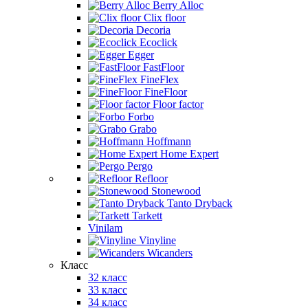
Berry Alloc
Clix floor
Decoria
Ecoclick
Egger
FastFloor
FineFlex
FineFloor
Floor factor
Forbo
Grabo
Hoffmann
Home Expert
Pergo
Refloor
Stonewood
Tanto Dryback
Tarkett
Vinilam
Vinyline
Wicanders
Класс
32 класс
33 класс
34 класс