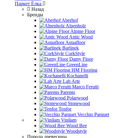
Паркет Ёлка
Назад
Бренды
Aberhof
Alpenholz
Alpine Floor
Antic Wood
Aquafloor
Barlinek
CorkStyle
Damy Floor
GreenLine
HM Flooring
Kochanelli
Lab Arte
Marco Ferutti
Parento
Polarwood
Stonewood
Tenfor
Vecchio Parquet
Vinilam
Wood Bee
Woodstyle
Порода древесины