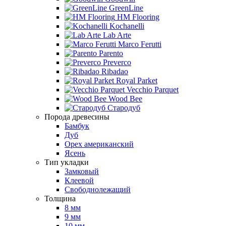
GreenLine
HM Flooring
Kochanelli
Lab Arte
Marco Ferutti
Parento
Preverco
Ribadao
Royal Parket
Vecchio Parquet
Wood Bee
Стародуб
Порода древесины
Бамбук
Дуб
Орех американский
Ясень
Тип укладки
Замковый
Клеевой
Свободнолежащий
Толщина
8 мм
9 мм
10 мм