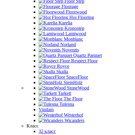
Floor Step
Floorage
Floorwood
Hoi Flooring
Karelia
Kronostep
Lamiwood
Monblanc
Norland
Noventis
Quartz Parquet
Respect Floor
Royce
Skalla
SpaceFloor
SteinHolz
StoneWood
Tarkett
The Floor
Tulesna
Vinilam
Westerhof
Wicanders
Класс
32 класс