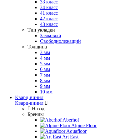
33 класс
34 класс
41 класс
42 класс
43 класс
Тип укладки
Замковый
Свободнолежащий
Толщина
3 мм
4 мм
5 мм
6 мм
7 мм
8 мм
9 мм
10 мм
Кварц-винил
Кварц-винил
Назад
Бренды
Aberhof
Alpine Floor
Aquafloor
Art East