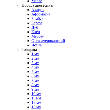
Масло
Порода древесины
Акация
Афромозия
Бамбук
Берёза
Дуб
Клён
Мербау
Орех американский
Ясень
Толщина
1 мм
2 мм
3 мм
4 мм
5 мм
6 мм
7 мм
8 мм
9 мм
10 мм
11 мм
12 мм
13 мм