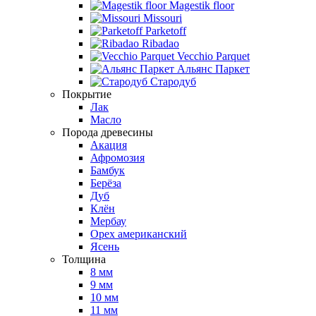
Magestik floor
Missouri
Parketoff
Ribadao
Vecchio Parquet
Альянс Паркет
Стародуб
Покрытие
Лак
Масло
Порода древесины
Акация
Афромозия
Бамбук
Берёза
Дуб
Клён
Мербау
Орех американский
Ясень
Толщина
8 мм
9 мм
10 мм
11 мм