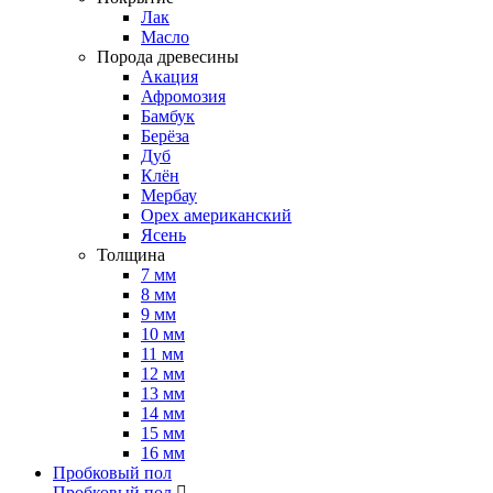
Лак
Масло
Порода древесины
Акация
Афромозия
Бамбук
Берёза
Дуб
Клён
Мербау
Орех американский
Ясень
Толщина
7 мм
8 мм
9 мм
10 мм
11 мм
12 мм
13 мм
14 мм
15 мм
16 мм
Пробковый пол
Пробковый пол