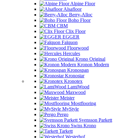
Alpine Floor
Alsafloor
Berry-Alloc
Boho Floor
CBM
Clix Floor
EGGER
Falquon
Floorwood
Hercules
Krono Original
Kronon Modern
Kronospan
Kronostar
Kronotex
LamiWood
Maxwood
Meister
Mostflooring
MyStyle
Pergo
Svensson Parkett
Swiss Krono
Tarkett
Westerhof