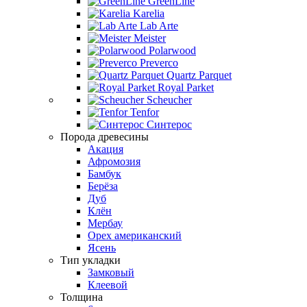
GreenLine
Karelia
Lab Arte
Meister
Polarwood
Preverco
Quartz Parquet
Royal Parket
Scheucher
Tenfor
Синтерос
Порода древесины
Акация
Афромозия
Бамбук
Берёза
Дуб
Клён
Мербау
Орех американский
Ясень
Тип укладки
Замковый
Клеевой
Толщина