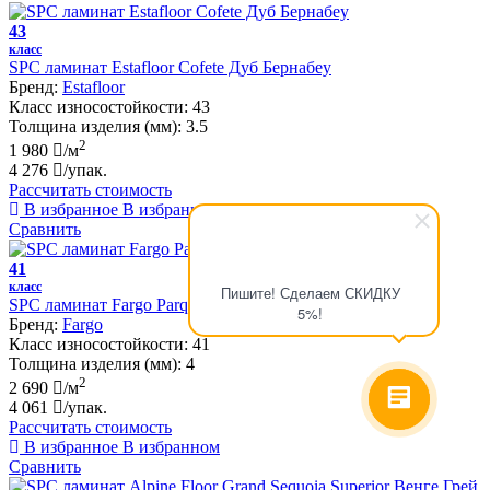
43
класс
SPC ламинат Estafloor Cofete Дуб Бернабеу
Бренд:
Estafloor
Класс износостойкости:
43
Толщина изделия (мм):
3.5
2
1 980
/м
4 276
/упак.
Рассчитать стоимость
В избранное
В избранном
Сравнить
41
класс
Пишите! Сделаем СКИДКУ
SPC ламинат Fargo Parquet Дуб Мадрид
5%!
Бренд:
Fargo
Класс износостойкости:
41
Толщина изделия (мм):
4
2
2 690
/м
4 061
/упак.
Рассчитать стоимость
В избранное
В избранном
Сравнить