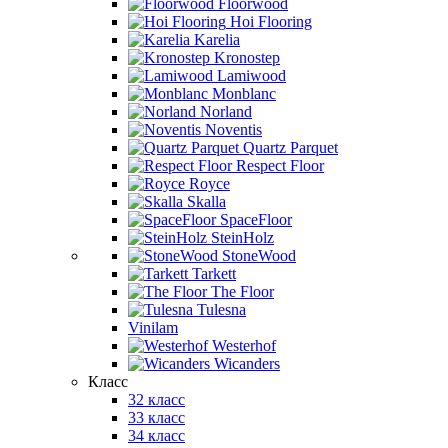
Floorwood
Hoi Flooring
Karelia
Kronostep
Lamiwood
Monblanc
Norland
Noventis
Quartz Parquet
Respect Floor
Royce
Skalla
SpaceFloor
SteinHolz
StoneWood
Tarkett
The Floor
Tulesna
Vinilam
Westerhof
Wicanders
Класс
32 класс
33 класс
34 класс