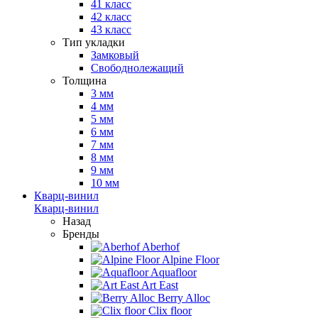
41 класс
42 класс
43 класс
Тип укладки
Замковый
Свободнолежащий
Толщина
3 мм
4 мм
5 мм
6 мм
7 мм
8 мм
9 мм
10 мм
Кварц-винил
Кварц-винил
Назад
Бренды
Aberhof
Alpine Floor
Aquafloor
Art East
Berry Alloc
Clix floor