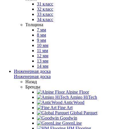
31 класс
32 класс
33 класс
34 класс
Толщина
7 мм
8 мм
9 мм
10 мм
11 мм
12 мм
13 мм
14 мм
Инженерная доска
Инженерная доска
Назад
Бренды
Alpine Floor
Amigo HiTech
AnticWood
Fine Art
Global Parquet
Goodwin
GreenLine
HM Flooring