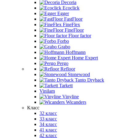
Decoria
Ecoclick
Egger
FastFloor
FineFlex
FineFloor
Floor factor
Forbo
Grabo
Hoffmann
Home Expert
Pergo
Refloor
Stonewood
Tanto Dryback
Tarkett
Vinilam
Vinyline
Wicanders
Класс
32 класс
33 класс
34 класс
41 класс
42 класс