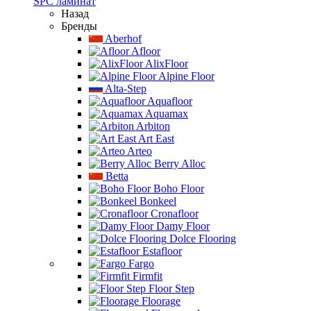
SPC ламинат
Назад
Бренды
Aberhof
Afloor
AlixFloor
Alpine Floor
Alta-Step
Aquafloor
Aquamax
Arbiton
Art East
Arteo
Berry Alloc
Betta
Boho Floor
Bonkeel
Cronafloor
Damy Floor
Dolce Flooring
Estafloor
Fargo
Firmfit
Floor Step
Floorage