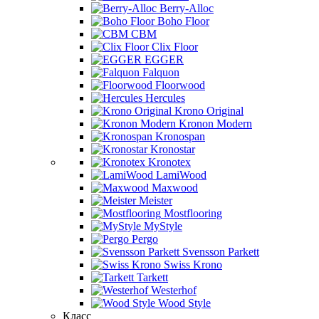
Berry-Alloc
Boho Floor
CBM
Clix Floor
EGGER
Falquon
Floorwood
Hercules
Krono Original
Kronon Modern
Kronospan
Kronostar
Kronotex
LamiWood
Maxwood
Meister
Mostflooring
MyStyle
Pergo
Svensson Parkett
Swiss Krono
Tarkett
Westerhof
Wood Style
Класс