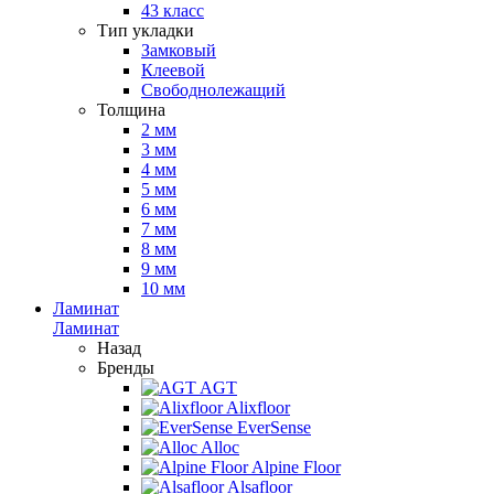
43 класс
Тип укладки
Замковый
Клеевой
Свободнолежащий
Толщина
2 мм
3 мм
4 мм
5 мм
6 мм
7 мм
8 мм
9 мм
10 мм
Ламинат
Ламинат
Назад
Бренды
AGT
Alixfloor
EverSense
Alloc
Alpine Floor
Alsafloor