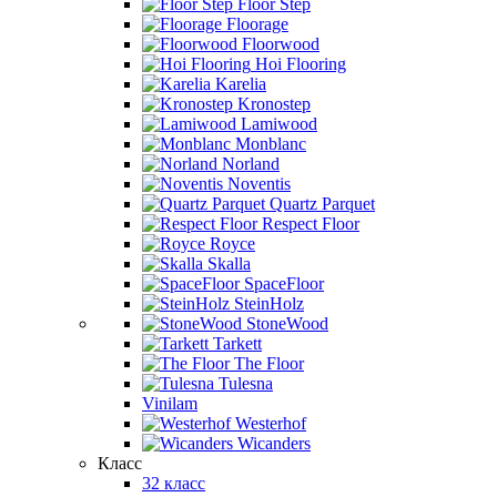
Floor Step
Floorage
Floorwood
Hoi Flooring
Karelia
Kronostep
Lamiwood
Monblanc
Norland
Noventis
Quartz Parquet
Respect Floor
Royce
Skalla
SpaceFloor
SteinHolz
StoneWood
Tarkett
The Floor
Tulesna
Vinilam
Westerhof
Wicanders
Класс
32 класс