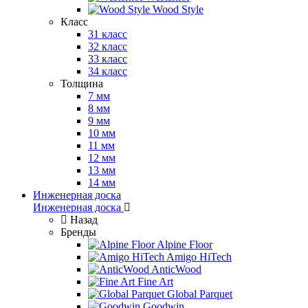
Wood Style
Класс
31 класс
32 класс
33 класс
34 класс
Толщина
7 мм
8 мм
9 мм
10 мм
11 мм
12 мм
13 мм
14 мм
Инженерная доска
Инженерная доска
Назад
Бренды
Alpine Floor
Amigo HiTech
AnticWood
Fine Art
Global Parquet
Goodwin