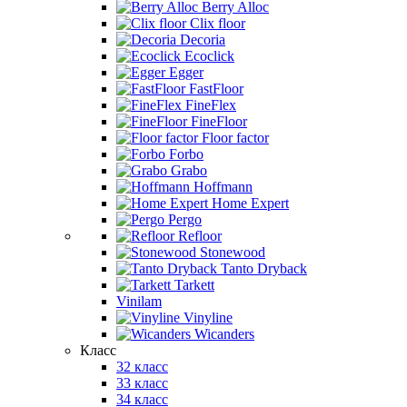
Berry Alloc
Clix floor
Decoria
Ecoclick
Egger
FastFloor
FineFlex
FineFloor
Floor factor
Forbo
Grabo
Hoffmann
Home Expert
Pergo
Refloor
Stonewood
Tanto Dryback
Tarkett
Vinilam
Vinyline
Wicanders
Класс
32 класс
33 класс
34 класс