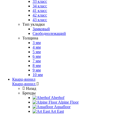
33 класс
34 класс
41 класс
42 класс
43 класс
Тип укладки
Замковый
Свободнолежащий
Толщина
3 мм
4 мм
5 мм
6 мм
7 мм
8 мм
9 мм
10 мм
Кварц-винил
Кварц-винил
Назад
Бренды
Aberhof
Alpine Floor
Aquafloor
Art East