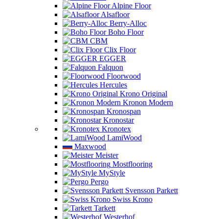
Alpine Floor
Alsafloor
Berry-Alloc
Boho Floor
CBM
Clix Floor
EGGER
Falquon
Floorwood
Hercules
Krono Original
Kronon Modern
Kronospan
Kronostar
Kronotex
LamiWood
Maxwood
Meister
Mostflooring
MyStyle
Pergo
Svensson Parkett
Swiss Krono
Tarkett
Westerhof