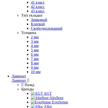
41 класс
42 класс
43 класс
Тип укладки
Замковый
Клеевой
Свободнолежащий
Толщина
2 мм
3 мм
4 мм
5 мм
6 мм
7 мм
8 мм
9 мм
10 мм
Ламинат
Ламинат
Назад
Бренды
AGT
Alixfloor
EverSense
Alloc